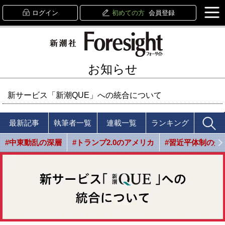
ログイン
初めての方
会員登録
お知らせ
新サービス「新潮QUE」への統合について
最新記事
執筆者一覧
連載一覧
ランキング
#中東動乱の深層
#トランプ2.0のアメリカ
#習近平体制の光