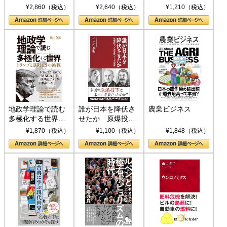
ト S 039)
¥2,860（税込）
¥2,640（税込）
¥1,210（税込）
地政学理論で読む
誰が日本を降伏さ
農業ビジネス
多極化する世界：
せたか 原爆投
トランプとBRICS
下、ソ連参戦、そ
¥1,870（税込）
¥1,100（税込）
¥1,848（税込）
の挑戦
して聖断 (PHP新
書)