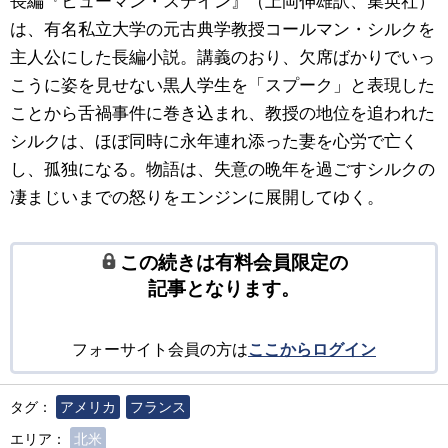
長編『ヒューマン・ステイン』（上岡伸雄訳、集英社）
は、有名私立大学の元古典学教授コールマン・シルクを
主人公にした長編小説。講義のおり、欠席ばかりでいっ
こうに姿を見せない黒人学生を「スプーク」と表現した
ことから舌禍事件に巻き込まれ、教授の地位を追われた
シルクは、ほぼ同時に永年連れ添った妻を心労で亡く
し、孤独になる。物語は、失意の晩年を過ごすシルクの
凄まじいまでの怒りをエンジンに展開してゆく。
この続きは有料会員限定の
記事となります。
フォーサイト会員の方は
ここからログイン
タグ：
アメリカ
フランス
エリア：
北米