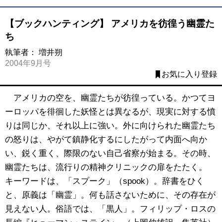
【ブックハンティング】 アメリカを彷徨う幽霊た
ち
執筆者：
増井朔
2004年9月号
お気に入り登録
アメリカの空を、幽霊たちが彷徨っている。かつてヨ
ーロッパを徘徊した妖怪とは異なるが、現実に対する憤
りは同じか、それ以上に強い。外に向けられた幽霊たち
の怒りは、やがて鎮静化するにしたがって内面へ向か
い、鋭く重く、際限のない自己省察が始まる。その時、
幽霊たちは、流行りの精神クリニックの扉をたたく。
キーワードは、「スプーク」（spook）。辞書をひく
と、原義は「幽霊」。何も話さないために、その存在が
見えない人。俗語では、「黒人」。フィリップ・ロスの