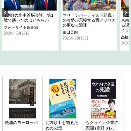
4連戦の米中首脳会談、第1
マリ「ジハーディスト組織」
「エ
戦で勝ったのはどちらか
の攻勢が示唆する西アフリカ
東南
の更なる混迷
る課
フォーサイト編集部
イラ
篠田英朗
2026年5月17日
高橋
2026年5月15日
202
廃墟のヨーロッパ
北方領土を知るた
ウクライナ企業の
めの63章
死闘 (産経セレク