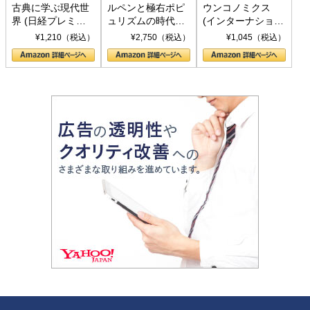
古典に学ぶ現代世
ルペンと極右ポピ
ウンコノミクス
界 (日経プレミア
ュリズムの時代：
(インターナショナ
シリーズ)
〈ヤヌス〉の二つ
ル新書)
¥1,210（税込）
¥2,750（税込）
¥1,045（税込）
の顔