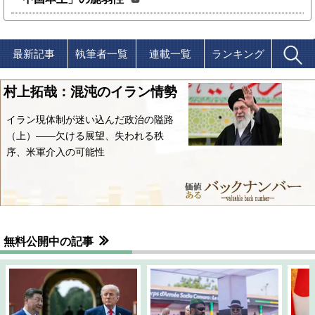
最新記事
執筆者一覧
連載一覧
ランキング
村上拓哉：混沌のイラン情勢
イラン現体制が迷い込んだ政治の隘路
（上）――欠ける展望、失われる秩
序、米軍介入の可能性
無料公開中の記事