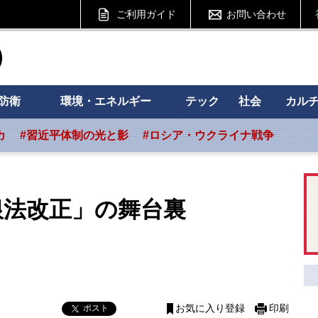
ご利用ガイド
お問い合わせ
ht フォーサイト
防衛
環境・エネルギー
テック
社会
カル
カ
#習近平体制の光と影
#ロシア・ウクライナ戦争
銀法改正」の舞台裏
ポスト
お気に入り登録
印刷