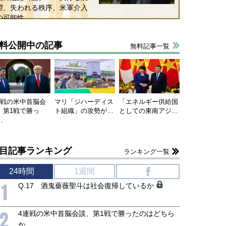
望、失われる秩序、米軍介入
の可能性
料公開中の記事
無料記事一覧
連戦の米中首脳会
マリ「ジハーディス
「エネルギー供給国
、第1戦で勝っ
ト組織」の攻勢が…
としての東南アジ…
…
目記事ランキング
ランキング一覧
24時間
1週間
f
1
Q.17 酒鬼薔薇聖斗は社会復帰しているか
国にも理解してほしい「極東
ホルムズ海峡危機で加速したエ
905年体制」における日米韓安
ネルギー転換が「中国依存」に
2
保障協力の意味
行き着くリスク
4連戦の米中首脳会談、第1戦で勝ったのはどちら
和泰明
小山堅
か