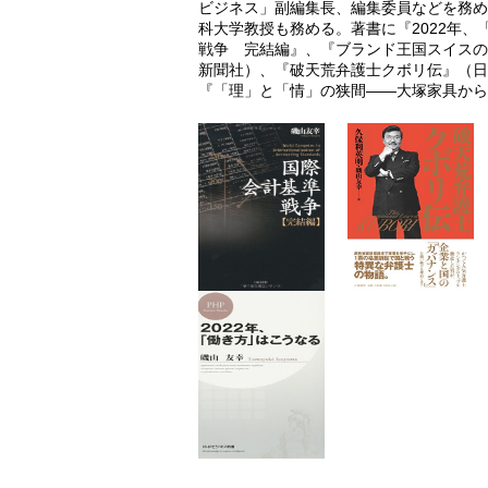
ビジネス」副編集長、編集委員などを務め
科大学教授も務める。著書に『2022年、
戦争 完結編』、『ブランド王国スイスの
新聞社）、『破天荒弁護士クボリ伝』（日
『「理」と「情」の狭間――大塚家具から