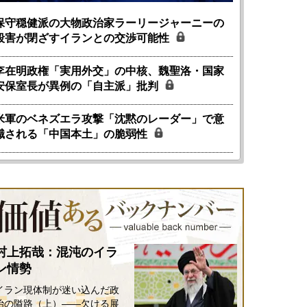
保守穏健派の大物政治家ラーリージャーニーの
殺害が閉ざすイランとの交渉可能性
李在明政権「実用外交」の中核、魏聖洛・国家
安保室長が異例の「自主派」批判
米軍のベネズエラ攻撃「沈黙のレーダー」で意
識される「中国本土」の脆弱性
村上拓哉：混沌のイラ
ン情勢
イラン現体制が迷い込んだ政
治の隘路（上）――欠ける展