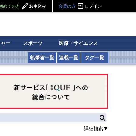
初めての方
お申込み
会員の方
ログイン
チャー
スポーツ
医療・サイエンス
執筆者一覧
連載一覧
タグ一覧
詳細検索▼