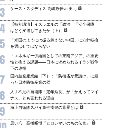
6年5月15日
2026年5月14日
3
ケース・スタディ３ 高嶋政伸vs.美元
4
【特別講演】イスラエルの「政治」「安全保障」
はどう変遷してきたか（上）
5
「米国のようには振る舞えない中国」に方針転換
を選ばせてはならない
6
「エネルギー供給国としての東南アジア」の重要
性と抱える課題――日本に求められるイラン戦争
下の連携
7
国内航空産業編［下］：「防衛省が元請け」に頼
った日本防衛産業の壁
8
人手不足の自衛隊「定年延長」が「かえってマイ
ナス」とも言われる理由
9
海上自衛隊スパイ事件摘発の背景とは
10
黒い爪 高橋昭博『ヒロシマいのちの伝言』