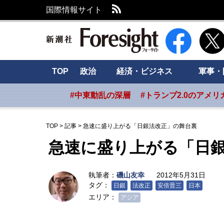
RSS
国際情報サイト
新潮社 Foresig
TOP
政治
経済・ビジネス
軍事・
#中東動乱の深層
#トランプ2.0のアメリ
TOP
>
記事
>
急速に盛り上がる「日銀法改正」の舞台裏
急速に盛り上がる「日
執筆者：
磯山友幸
2012年5月31日
タグ：
日銀
法改正
安倍晋三
日本
エリア：
アジア