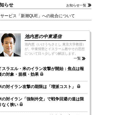
知らせ
お知らせ一覧
新サービス「新潮QUE」への統合について
池内恵の中東通信
池内恵（いけうちさとし 東京大学教授）
が、中東情勢とイスラーム教やその思想
について日々少しずつ解説します。
一覧
イスラエル・米のイラン攻撃が開始：焦点は報
復の対象・規模・効果
米の対イラン攻撃の期限は「増派コスト」
米の対イラン「強制外交」で戦争回避の道は限
りなく狭い