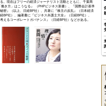
る。現在はフリーの経済ジャーナリスト活動とともに、千葉商
「働き方」はこうなる』 （PHPビジネス新書）、『国際会計基準
秘密』（以上、日経BP社）、共著に『株主の反乱』（日本経済
経BP社）、編著書に『ビジネス弁護士大全』（日経BP社）、
考えるコーポレートガバナンス』（日経BP社）などがある。