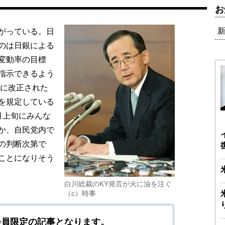
お
がっている。日
のは日銀による
変動率の目標
指示できるよう
年に改正された
を規定している
月上旬にみんな
か、自民党内で
の判断次第で
ことになりそう
白川総裁のKY発言が火に油を注ぐ
（c）時事
会員限定の記事となります。