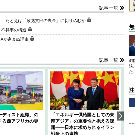
記事一覧
――たとえば「政党支部の裏金」に切り込むか
無
」不祥事の構造
＆Aが進まぬ理由
記事一覧
4
談
た
注
ーディスト組織」の
「エネルギー供給国としての東
韓
する西アフリカの更
南アジア」の重要性と抱える課
1
題――日本に求められるイラン
全
千々
戦争下の連携