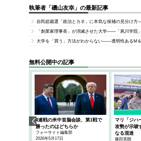
執筆者「磯山友幸」の最新記事
自民総裁選「政治とカネ」に本気な候補の見分け方
「創業家理事長」が消滅させた大学――「夙川学院
大学を「買う」方法がわからない――透明性あるM
無料公開中の記事
艦隊」構想
4連戦の米中首脳会談、第1戦で
マリ「ジハ
「空白」
勝ったのはどちらか
攻勢が示唆
フォーサイト編集部
のか
なる混迷
2026年5月17日
篠田英朗