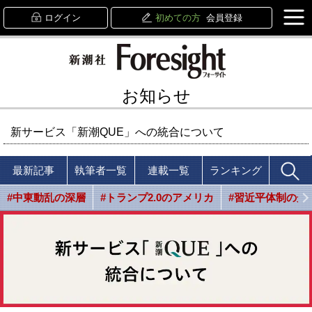
ログイン
初めての方
会員登録
お知らせ
新サービス「新潮QUE」への統合について
最新記事
執筆者一覧
連載一覧
ランキング
#中東動乱の深層
#トランプ2.0のアメリカ
#習近平体制の光