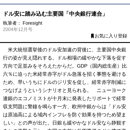
ドル安に踏み込む主要国「中央銀行連合」
執筆者：
Foresight
2004年12月号
お気に入り登録
米大統領選挙後のドル安加速の背後に、主要国中央銀
行の姿が見え隠れする。ドル相場の緩やかな下落を促す
方向で足並みをそろえたからだ。GDP（国内総生産）比
六％に迫った米経常赤字がドル急落を招く事態を避ける
ため、早いうちにドルのジリ安を促し、経常赤字削減に
つなげようというシナリオと見られる。 ニューヨーク
連銀のエコノミストが十月末に発表したリポートで経常
収支問題に警鐘を鳴らす一方、欧州中銀からは「ドル安
は原油高による域内インフレを防ぐ効果を持つため望ま
しい」との声が出た。日銀も緩やかなドル安なら静観す