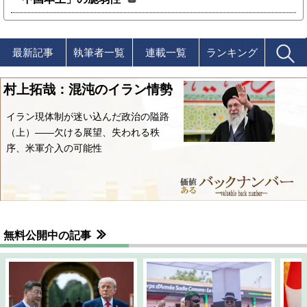
最新記事
執筆者一覧
連載一覧
ランキング
村上拓哉：混沌のイラン情勢
イラン現体制が迷い込んだ政治の隘路
（上）――欠ける展望、失われる秩
序、米軍介入の可能性
無料公開中の記事