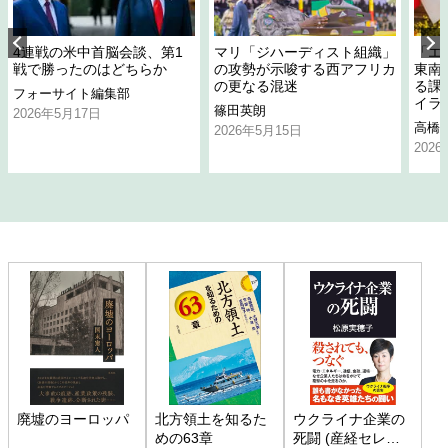
4連戦の米中首脳会談、第1
マリ「ジハーディスト組織」
「エ
戦で勝ったのはどちらか
の攻勢が示唆する西アフリカ
東南
の更なる混迷
る課
フォーサイト編集部
イラ
篠田英朗
2026年5月17日
高橋
2026年5月15日
202
廃墟のヨーロッパ
北方領土を知るた
ウクライナ企業の
めの63章
死闘 (産経セレク