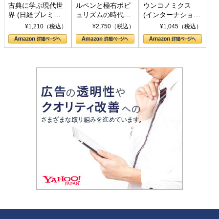
古典に学ぶ現代世
ルペンと極右ポピ
ウンコノミクス
界 (日経プレミア
ュリズムの時代：
(インターナショナ
シリーズ)
〈ヤヌス〉の二つ
ル新書)
¥1,210（税込）
¥2,750（税込）
¥1,045（税込）
の顔