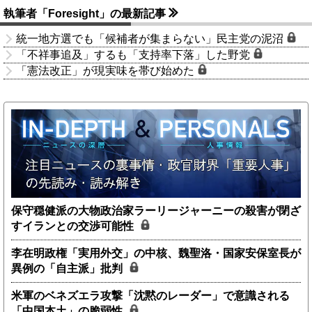
執筆者「Foresight」の最新記事
統一地方選でも「候補者が集まらない」民主党の泥沼
「不祥事追及」するも「支持率下落」した野党
「憲法改正」が現実味を帯び始めた
保守穏健派の大物政治家ラーリージャーニーの殺害が閉ざ
すイランとの交渉可能性
李在明政権「実用外交」の中核、魏聖洛・国家安保室長が
異例の「自主派」批判
米軍のベネズエラ攻撃「沈黙のレーダー」で意識される
「中国本土」の脆弱性