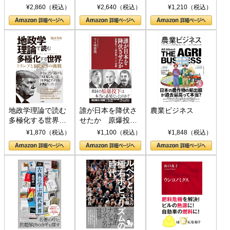
ト S 039)
¥2,860（税込）
¥2,640（税込）
¥1,210（税込）
地政学理論で読む
誰が日本を降伏さ
農業ビジネス
多極化する世界：
せたか 原爆投
トランプとBRICS
下、ソ連参戦、そ
¥1,870（税込）
¥1,100（税込）
¥1,848（税込）
の挑戦
して聖断 (PHP新
書)