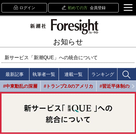
ログイン
初めての方
会員登録
お知らせ
新サービス「新潮QUE」への統合について
最新記事
執筆者一覧
連載一覧
ランキング
#中東動乱の深層
#トランプ2.0のアメリカ
#習近平体制の光