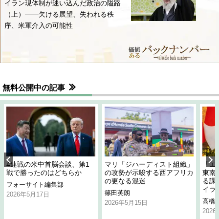
イラン現体制が迷い込んだ政治の隘路
（上）――欠ける展望、失われる秩
序、米軍介入の可能性
無料公開中の記事
4連戦の米中首脳会談、第1
マリ「ジハーディスト組織」
「エ
戦で勝ったのはどちらか
の攻勢が示唆する西アフリカ
東南
の更なる混迷
る課
フォーサイト編集部
イラ
篠田英朗
2026年5月17日
高橋
2026年5月15日
202