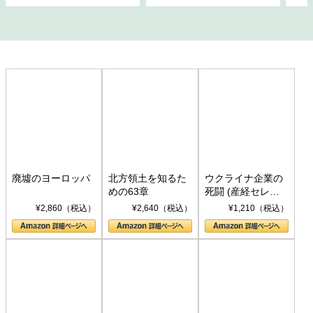
廃墟のヨーロッパ
北方領土を知るた
ウクライナ企業の
めの63章
死闘 (産経セレク
ト S 039)
¥2,860（税込）
¥2,640（税込）
¥1,210（税込）