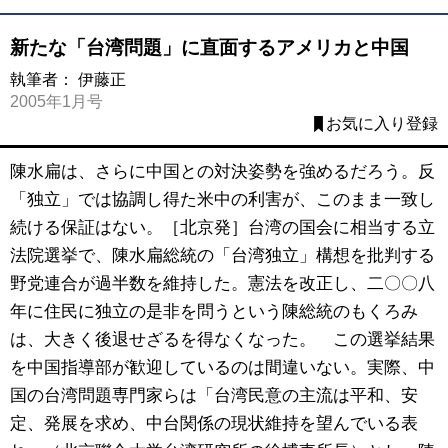
新たな「台湾問題」に直面するアメリカと中国
執筆者：
伊藤正
2005年1月号
お気に入り登録
陳水扁は、さらに中国との対決姿勢を強めるだろう。反
「独立」では協調し得た米中の利害が、このまま一致し
続ける保証はない。［北京発］台湾の国会に相当する立
法院選挙で、陳水扁総統の「台湾独立」構想を批判する
野党連合が過半数を維持した。憲法を改正し、二〇〇八
年に住民に独立の是非を問うという陳総統のもくろみ
は、大きく後退せざるを得なくなった。 この選挙結果
を中国指導部が歓迎しているのは間違いない。実際、中
国の台湾問題専門家らは「台湾民意の主流は平和、安
定、発展を求め、中台関係の現状維持を望んでいる表