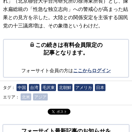
れ」（北京聯合大学台湾研究所の徐博東所長）とし、陳
水扁総統の「性急な独立志向」への警戒心が高まった結
果との見方を示した。大陸との関係安定を主張する国民
党の十三議席増は、その象徴というわけだ。
この続きは有料会員限定の
記事となります。
フォーサイト会員の方は
ここからログイン
タグ：
中国
台湾
毛沢東
北朝鮮
アメリカ
日本
エリア：
北米
アジア
ポスト
フォーサイト最新記事のお知らせを