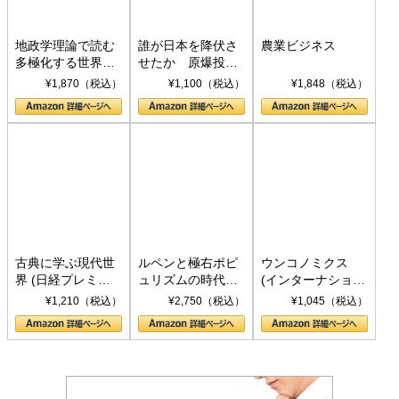
地政学理論で読む
誰が日本を降伏さ
農業ビジネス
多極化する世界：
せたか 原爆投
トランプとBRICS
下、ソ連参戦、そ
¥1,870（税込）
¥1,100（税込）
¥1,848（税込）
の挑戦
して聖断 (PHP新
書)
古典に学ぶ現代世
ルペンと極右ポピ
ウンコノミクス
界 (日経プレミア
ュリズムの時代：
(インターナショナ
シリーズ)
〈ヤヌス〉の二つ
ル新書)
¥1,210（税込）
¥2,750（税込）
¥1,045（税込）
の顔