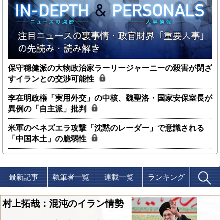
保守穏健派の大物政治家ラーリージャーニーの殺害が閉ざ
すイランとの交渉可能性
李在明政権「実用外交」の中核、魏聖洛・国家安保室長が
異例の「自主派」批判
米軍のベネズエラ攻撃「沈黙のレーダー」で意識される
「中国本土」の脆弱性
最新記事
執筆者一覧
連載一覧
ランキング
村上拓哉：混沌のイラン情勢