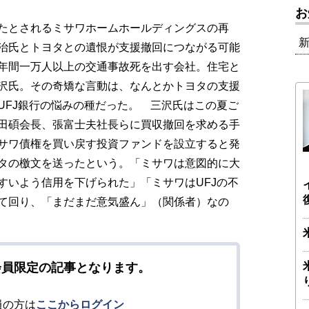
お
たとされるミサワホームホールディングスの再
治氏とトヨタとの遺恨が支援撤回につながる可能
年間一万人以上の交通事故死を出す会社。住宅と
沢氏。その奇矯な言動は、なんとかトヨタの支援
UFJ銀行の悩みの種だった。 三沢氏はこの夏ご
田碩会長、張富士夫社長らに買収撤回を求める手
サワ債権を買い戻す投資ファンドを設立すると発
タの檄文を送ったという。「ミサワは意図的に大
すいよう信用を下げられた」「ミサワはUFJの不
て回り、「まだまだ意気盛ん」（関係者）なの
会員限定の記事となります。
員の方は
ここからログイン