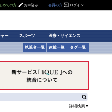
初めての方
お申込み
会員の方
ログイン
チャー
スポーツ
医療・サイエンス
執筆者一覧
連載一覧
タグ一覧
詳細検索▼