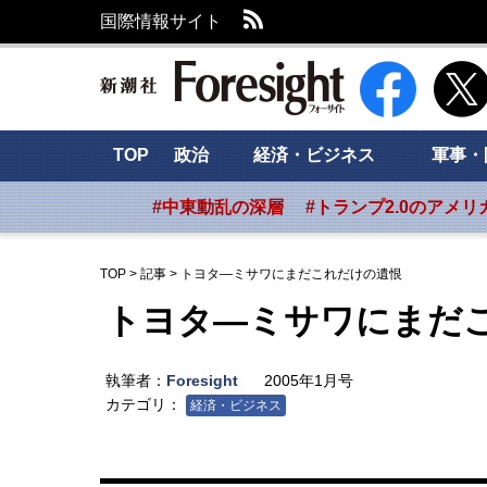
RSS
国際情報サイト
新潮社 Foresig
TOP
政治
経済・ビジネス
軍事・
#中東動乱の深層
#トランプ2.0のアメリ
TOP
>
記事
>
トヨタ―ミサワにまだこれだけの遺恨
トヨタ―ミサワにまだ
執筆者：
Foresight
2005年1月号
カテゴリ：
経済・ビジネス