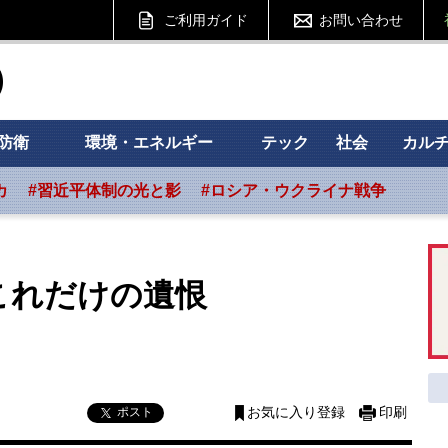
ご利用ガイド
お問い合わせ
ht フォーサイト
防衛
環境・エネルギー
テック
社会
カル
カ
#習近平体制の光と影
#ロシア・ウクライナ戦争
これだけの遺恨
ポスト
お気に入り登録
印刷