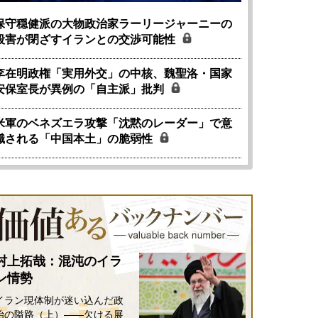
保守穏健派の大物政治家ラーリージャーニーの
殺害が閉ざすイランとの交渉可能性
李在明政権「実用外交」の中核、魏聖洛・国家
安保室長が異例の「自主派」批判
米軍のベネズエラ攻撃「沈黙のレーダー」で意
識される「中国本土」の脆弱性
村上拓哉：混沌のイラ
ン情勢
イラン現体制が迷い込んだ政
治の隘路（上）――欠ける展