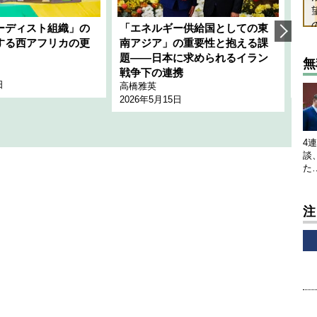
ーディスト組織」の
「エネルギー供給国としての東
韓
する西アフリカの更
南アジア」の重要性と抱える課
1
題――日本に求められるイラン
全
無
千々
戦争下の連携
日
202
高橋雅英
2026年5月15日
4
談
た
注