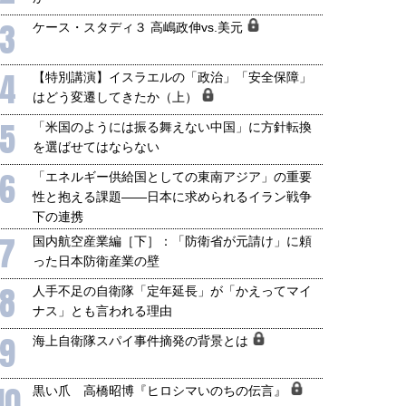
3
ケース・スタディ３ 高嶋政伸vs.美元
4
【特別講演】イスラエルの「政治」「安全保障」
はどう変遷してきたか（上）
5
「米国のようには振る舞えない中国」に方針転換
を選ばせてはならない
6
「エネルギー供給国としての東南アジア」の重要
性と抱える課題――日本に求められるイラン戦争
下の連携
7
国内航空産業編［下］：「防衛省が元請け」に頼
った日本防衛産業の壁
8
人手不足の自衛隊「定年延長」が「かえってマイ
ナス」とも言われる理由
9
海上自衛隊スパイ事件摘発の背景とは
10
黒い爪 高橋昭博『ヒロシマいのちの伝言』