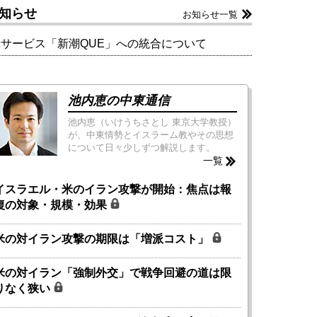
知らせ
お知らせ一覧
新サービス「新潮QUE」への統合について
池内恵の中東通信
池内恵（いけうちさとし 東京大学教授）
が、中東情勢とイスラーム教やその思想
について日々少しずつ解説します。
一覧
イスラエル・米のイラン攻撃が開始：焦点は報
復の対象・規模・効果
米の対イラン攻撃の期限は「増派コスト」
米の対イラン「強制外交」で戦争回避の道は限
りなく狭い