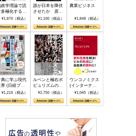
地政学理論で読
誰が日本を降伏
農業ビジネス
む多極化する世
させたか 原爆
界：トランプと
投下、ソ連参
¥1,870（税込）
¥1,100（税込）
¥1,848（税込）
RICSの挑戦
戦、そして聖断
(PHP新書)
古典に学ぶ現代
ルペンと極右ポ
ウンコノミクス
世界 (日経プレ
ピュリズムの時
(インターナシ
ミアシリーズ)
代：〈ヤヌス〉
ョナル新書)
¥1,210（税込）
¥2,750（税込）
¥1,045（税込）
の二つの顔