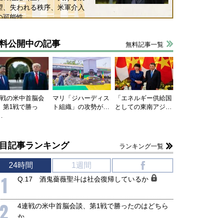
望、失われる秩序、米軍介入
の可能性
国にも理解してほしい「極東
ホルムズ海峡危機で加速したエ
905年体制」における日米韓安
ネルギー転換が「中国依存」に
保障協力の意味
行き着くリスク
料公開中の記事
無料記事一覧
和泰明
小山堅
6年5月15日
2026年5月14日
連戦の米中首脳会
マリ「ジハーディス
「エネルギー供給国
、第1戦で勝っ
ト組織」の攻勢が…
としての東南アジ…
…
目記事ランキング
ランキング一覧
24時間
1週間
f
1
Q.17 酒鬼薔薇聖斗は社会復帰しているか
2
4連戦の米中首脳会談、第1戦で勝ったのはどちら
か