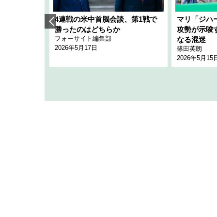
艦隊」構想
4連戦の米中首脳会談、第1戦で
マリ「ジハ
「空白」
勝ったのはどちらか
攻勢が示唆
フォーサイト編集部
のか
なる混迷
2026年5月17日
篠田英朗
2026年5月15