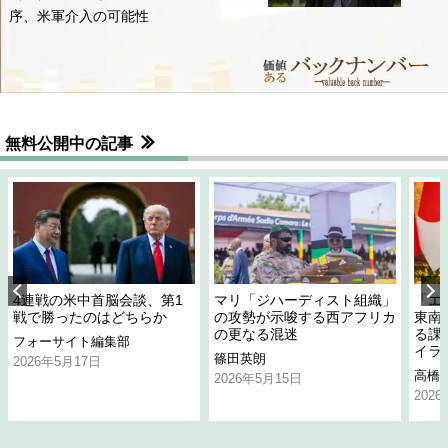
序、米軍介入の可能性
無料公開中の記事
4連戦の米中首脳会談、第1
マリ「ジハーディスト組織」
「エ
戦で勝ったのはどちらか
の攻勢が示唆する西アフリカ
東南
の更なる混迷
る課
フォーサイト編集部
イラ
篠田英朗
2026年5月17日
高橋
2026年5月15日
202