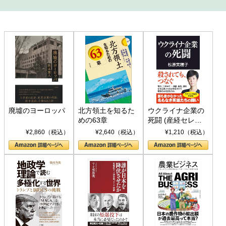
廃墟のヨーロッパ
北方領土を知るた
ウクライナ企業の
めの63章
死闘 (産経セレク
ト S 039)
¥2,860（税込）
¥2,640（税込）
¥1,210（税込）