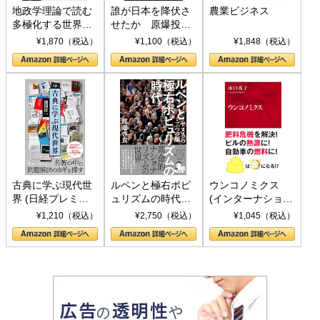
地政学理論で読む
誰が日本を降伏さ
農業ビジネス
多極化する世界：
せたか 原爆投
トランプとBRICS
下、ソ連参戦、そ
¥1,870（税込）
¥1,100（税込）
¥1,848（税込）
の挑戦
して聖断 (PHP新
書)
古典に学ぶ現代世
ルペンと極右ポピ
ウンコノミクス
界 (日経プレミア
ュリズムの時代：
(インターナショナ
シリーズ)
〈ヤヌス〉の二つ
ル新書)
¥1,210（税込）
¥2,750（税込）
¥1,045（税込）
の顔