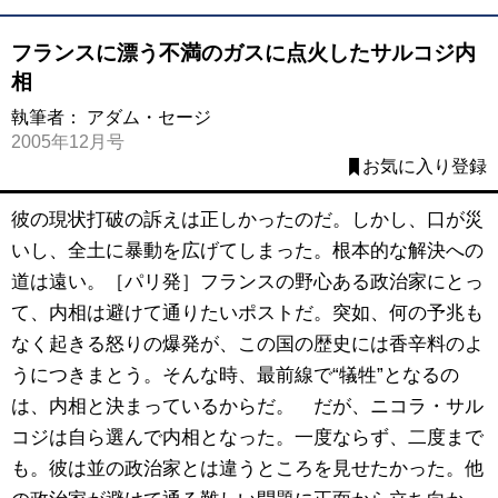
フランスに漂う不満のガスに点火したサルコジ内
相
執筆者：
アダム・セージ
2005年12月号
お気に入り登録
彼の現状打破の訴えは正しかったのだ。しかし、口が災
いし、全土に暴動を広げてしまった。根本的な解決への
道は遠い。［パリ発］フランスの野心ある政治家にとっ
て、内相は避けて通りたいポストだ。突如、何の予兆も
なく起きる怒りの爆発が、この国の歴史には香辛料のよ
うにつきまとう。そんな時、最前線で“犠牲”となるの
は、内相と決まっているからだ。 だが、ニコラ・サル
コジは自ら選んで内相となった。一度ならず、二度まで
も。彼は並の政治家とは違うところを見せたかった。他