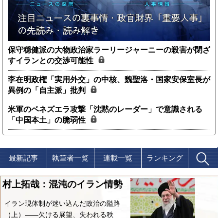
保守穏健派の大物政治家ラーリージャーニーの殺害が閉ざ
すイランとの交渉可能性
李在明政権「実用外交」の中核、魏聖洛・国家安保室長が
異例の「自主派」批判
米軍のベネズエラ攻撃「沈黙のレーダー」で意識される
「中国本土」の脆弱性
最新記事
執筆者一覧
連載一覧
ランキング
村上拓哉：混沌のイラン情勢
イラン現体制が迷い込んだ政治の隘路
（上）――欠ける展望、失われる秩