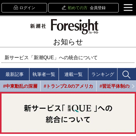
ログイン
初めての方
会員登録
お知らせ
新サービス「新潮QUE」への統合について
最新記事
執筆者一覧
連載一覧
ランキング
#中東動乱の深層
#トランプ2.0のアメリカ
#習近平体制の光