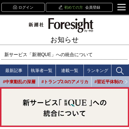
ログイン
初めての方
会員登録
お知らせ
新サービス「新潮QUE」への統合について
最新記事
執筆者一覧
連載一覧
ランキング
#中東動乱の深層
#トランプ2.0のアメリカ
#習近平体制の光