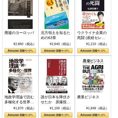
廃墟のヨーロッパ
北方領土を知るた
ウクライナ企業の
めの63章
死闘 (産経セレク
ト S 039)
¥2,860（税込）
¥2,640（税込）
¥1,210（税込）
地政学理論で読む
誰が日本を降伏さ
農業ビジネス
多極化する世界：
せたか 原爆投
トランプとBRICS
下、ソ連参戦、そ
¥1,870（税込）
¥1,100（税込）
¥1,848（税込）
の挑戦
して聖断 (PHP新
書)