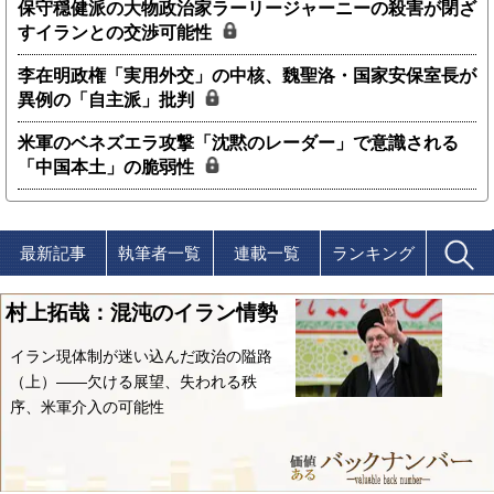
保守穏健派の大物政治家ラーリージャーニーの殺害が閉ざ
すイランとの交渉可能性
李在明政権「実用外交」の中核、魏聖洛・国家安保室長が
異例の「自主派」批判
米軍のベネズエラ攻撃「沈黙のレーダー」で意識される
「中国本土」の脆弱性
最新記事
執筆者一覧
連載一覧
ランキング
村上拓哉：混沌のイラン情勢
イラン現体制が迷い込んだ政治の隘路
（上）――欠ける展望、失われる秩
序、米軍介入の可能性