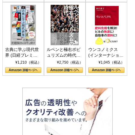
古典に学ぶ現代世
ルペンと極右ポピ
ウンコノミクス
界 (日経プレミア
ュリズムの時代：
(インターナショナ
シリーズ)
〈ヤヌス〉の二つ
ル新書)
¥1,210（税込）
¥2,750（税込）
¥1,045（税込）
の顔