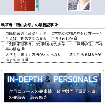
執筆者「磯山友幸」の最新記事
自民総裁選「政治とカネ」に本気な候補の見分け方――た
とえば「政党支部の裏金」に切り込むか
「創業家理事長」が消滅させた大学――「夙川学院」不祥
事の構造
大学を「買う」方法がわからない――透明性あるM＆Aが
進まぬ理由