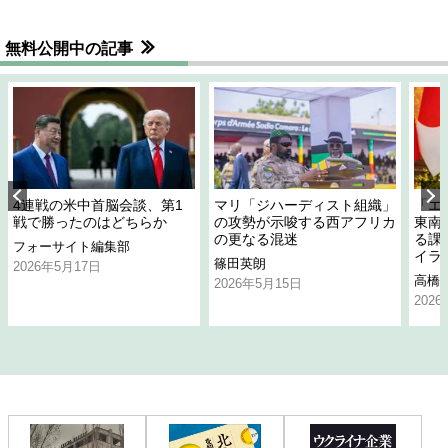
無料公開中の記事
4連戦の米中首脳会談、第1
マリ「ジハーディスト組織」
「エ
戦で勝ったのはどちらか
の攻勢が示唆する西アフリカ
東南
の更なる混迷
る課
フォーサイト編集部
イラ
篠田英朗
2026年5月17日
高橋
2026年5月15日
202