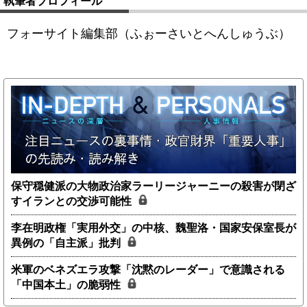
執筆者プロフィール
フォーサイト編集部（ふぉーさいとへんしゅうぶ）
保守穏健派の大物政治家ラーリージャーニーの殺害が閉ざ
すイランとの交渉可能性
李在明政権「実用外交」の中核、魏聖洛・国家安保室長が
異例の「自主派」批判
米軍のベネズエラ攻撃「沈黙のレーダー」で意識される
「中国本土」の脆弱性