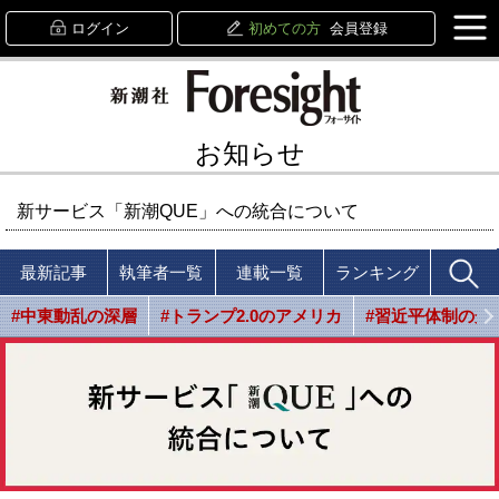
ログイン
初めての方
会員登録
お知らせ
新サービス「新潮QUE」への統合について
最新記事
執筆者一覧
連載一覧
ランキング
#中東動乱の深層
#トランプ2.0のアメリカ
#習近平体制の光