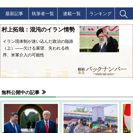
最新記事
執筆者一覧
連載一覧
ランキング
村上拓哉：混沌のイラン情勢
イラン現体制が迷い込んだ政治の隘路
（上）――欠ける展望、失われる秩
序、米軍介入の可能性
無料公開中の記事