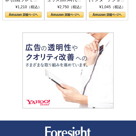
シリーズ)
〈ヤヌス〉の二つ
ル新書)
¥1,210（税込）
¥2,750（税込）
¥1,045（税込）
の顔
新潮社 Foresight