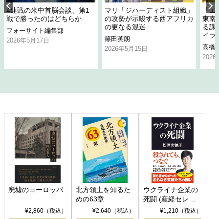
4連戦の米中首脳会談、第1
マリ「ジハーディスト組織」
「エ
戦で勝ったのはどちらか
の攻勢が示唆する西アフリカ
東南
の更なる混迷
る課
フォーサイト編集部
イラ
篠田英朗
2026年5月17日
高橋
2026年5月15日
202
廃墟のヨーロッパ
北方領土を知るた
ウクライナ企業の
めの63章
死闘 (産経セレク
ト S 039)
¥2,860（税込）
¥2,640（税込）
¥1,210（税込）