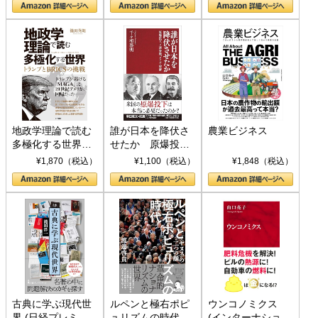
地政学理論で読む
誰が日本を降伏さ
農業ビジネス
多極化する世界：
せたか 原爆投
トランプとBRICS
下、ソ連参戦、そ
¥1,870（税込）
¥1,100（税込）
¥1,848（税込）
の挑戦
して聖断 (PHP新
書)
古典に学ぶ現代世
ルペンと極右ポピ
ウンコノミクス
界 (日経プレミア
ュリズムの時代：
(インターナショナ