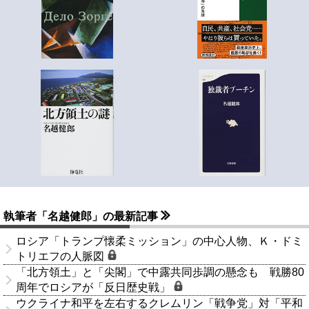
執筆者「名越健郎」の最新記事
ロシア「トランプ懐柔ミッション」の中心人物、Ｋ・ドミ
トリエフの人脈図
「北方領土」と「尖閣」で中露共同歩調の懸念も 戦勝80
周年でロシアが「反日歴史戦」
ウクライナ和平を左右するクレムリン「戦争党」対「平和