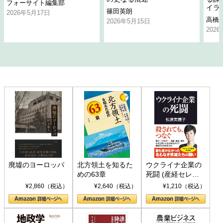
フォーサイト編集部
イラ
篠田英朗
2026年5月17日
高橋
2026年5月15日
202
廃墟のヨーロッパ
北方領土を知るた
ウクライナ企業の
めの63章
死闘 (産経セレク
ト S 039)
¥2,860（税込）
¥2,640（税込）
¥1,210（税込）