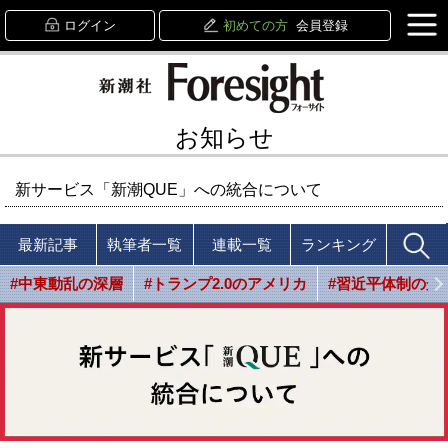
ログイン
初めての方
会員登録
お知らせ
新サービス「新潮QUE」への統合について
最新記事
執筆者一覧
連載一覧
ランキング
#中東動乱の深層
#トランプ2.0のアメリカ
#習近平体制の光