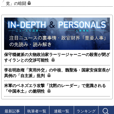
党」の暗闘
保守穏健派の大物政治家ラーリージャーニーの殺害が閉ざ
すイランとの交渉可能性
李在明政権「実用外交」の中核、魏聖洛・国家安保室長が
異例の「自主派」批判
米軍のベネズエラ攻撃「沈黙のレーダー」で意識される
「中国本土」の脆弱性
最新記事
執筆者一覧
連載一覧
ランキング