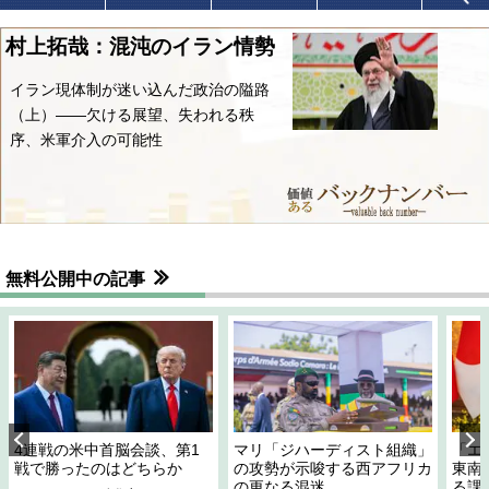
村上拓哉：混沌のイラン情勢
イラン現体制が迷い込んだ政治の隘路
（上）――欠ける展望、失われる秩
序、米軍介入の可能性
無料公開中の記事
4連戦の米中首脳会談、第1
マリ「ジハーディスト組織」
「エ
戦で勝ったのはどちらか
の攻勢が示唆する西アフリカ
東南
の更なる混迷
る課