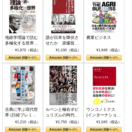
地政学理論で読む
誰が日本を降伏さ
農業ビジネス
多極化する世界：
せたか 原爆投
トランプとBRICS
下、ソ連参戦、そ
¥1,870（税込）
¥1,100（税込）
¥1,848（税込）
の挑戦
して聖断 (PHP新
書)
古典に学ぶ現代世
ルペンと極右ポピ
ウンコノミクス
界 (日経プレミア
ュリズムの時代：
(インターナショナ
シリーズ)
〈ヤヌス〉の二つ
ル新書)
¥1,210（税込）
¥2,750（税込）
¥1,045（税込）
の顔