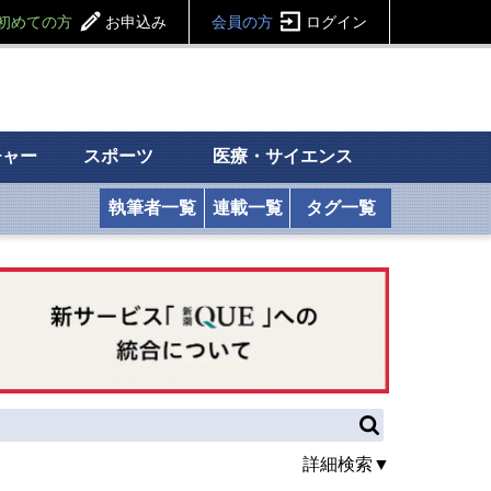
初めての方
お申込み
会員の方
ログイン
チャー
スポーツ
医療・サイエンス
執筆者一覧
連載一覧
タグ一覧
詳細検索▼