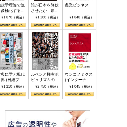
地政学理論で読
誰が日本を降伏
農業ビジネス
む多極化する世
させたか 原爆
界：トランプと
投下、ソ連参
¥1,870（税込）
¥1,100（税込）
¥1,848（税込）
RICSの挑戦
戦、そして聖断
(PHP新書)
古典に学ぶ現代
ルペンと極右ポ
ウンコノミクス
世界 (日経プレ
ピュリズムの時
(インターナシ
ミアシリーズ)
代：〈ヤヌス〉
ョナル新書)
¥1,210（税込）
¥2,750（税込）
¥1,045（税込）
の二つの顔