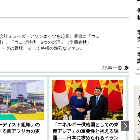
ング会社ミューズ・アソシエイツを起業。著書に『ウェ
同）、『ウェブ時代 5つの定理』（文藝春秋）、
リーグの野球、そして将棋の熱烈なファン。
記事一覧
ーディスト組織」の
「エネルギー供給国としての東
韓
する西アフリカの更
南アジア」の重要性と抱える課
1
題――日本に求められるイラン
全