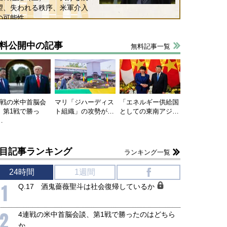
和泰明
小山堅
望、失われる秩序、米軍介入
6年5月15日
2026年5月14日
の可能性
料公開中の記事
無料記事一覧
連戦の米中首脳会
マリ「ジハーディス
「エネルギー供給国
、第1戦で勝っ
ト組織」の攻勢が…
としての東南アジ…
…
目記事ランキング
ランキング一覧
24時間
1週間
f
1
Q.17 酒鬼薔薇聖斗は社会復帰しているか
2
4連戦の米中首脳会談、第1戦で勝ったのはどちら
か