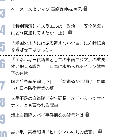
3
ケース・スタディ３ 高嶋政伸vs.美元
4
【特別講演】イスラエルの「政治」「安全保障」
はどう変遷してきたか（上）
5
「米国のようには振る舞えない中国」に方針転換
を選ばせてはならない
6
「エネルギー供給国としての東南アジア」の重要
性と抱える課題――日本に求められるイラン戦争
下の連携
7
国内航空産業編［下］：「防衛省が元請け」に頼
った日本防衛産業の壁
8
人手不足の自衛隊「定年延長」が「かえってマイ
ナス」とも言われる理由
9
海上自衛隊スパイ事件摘発の背景とは
10
黒い爪 高橋昭博『ヒロシマいのちの伝言』