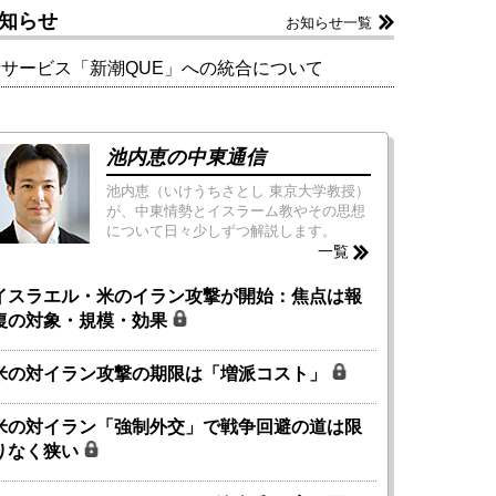
知らせ
お知らせ一覧
新サービス「新潮QUE」への統合について
池内恵の中東通信
池内恵（いけうちさとし 東京大学教授）
が、中東情勢とイスラーム教やその思想
について日々少しずつ解説します。
一覧
イスラエル・米のイラン攻撃が開始：焦点は報
復の対象・規模・効果
米の対イラン攻撃の期限は「増派コスト」
米の対イラン「強制外交」で戦争回避の道は限
りなく狭い