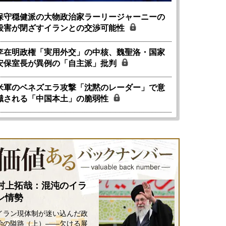
保守穏健派の大物政治家ラーリージャーニーの
殺害が閉ざすイランとの交渉可能性
李在明政権「実用外交」の中核、魏聖洛・国家
安保室長が異例の「自主派」批判
米軍のベネズエラ攻撃「沈黙のレーダー」で意
識される「中国本土」の脆弱性
村上拓哉：混沌のイラ
ン情勢
国にも理解してほしい「極東
ホルムズ海峡危機で加速したエ
905年体制」における日米韓安
ネルギー転換が「中国依存」に
イラン現体制が迷い込んだ政
保障協力の意味
行き着くリスク
治の隘路（上）――欠ける展