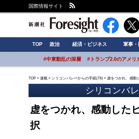
RSS
国際情報サイト
新潮社 Foresig
TOP
政治
経済・ビジネス
軍事・
#中東動乱の深層
#トランプ2.0のアメリ
TOP
>
連載
>
シリコンバレーからの手紙(78)
>
虚をつかれ、感動
シリコンバレー
虚をつかれ、感動した
択