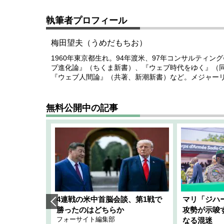
執筆者プロフィール
梅田望夫（うめだもちお）
1960年東京都生れ。94年渡米、97年コンサルティ
ブ進化論』（ちくま新書）、『ウェブ時代をゆく』（
『ウェブ人間論』（共著、新潮新書）など。メジャー
無料公開中の記事
艦隊」構想
4連戦の米中首脳会談、第1戦で
マリ「ジハ
「空白」
勝ったのはどちらか
攻勢が示唆
フォーサイト編集部
のか
なる混迷