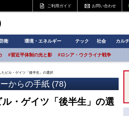
ご利用ガイド
お問い合わせ
ht フォーサイト
防衛
環境・エネルギー
テック
社会
カル
カ
#習近平体制の光と影
#ロシア・ウクライナ戦争
したビル・ゲイツ「後半生」の選択
からの手紙 (78)
ビル・ゲイツ「後半生」の選