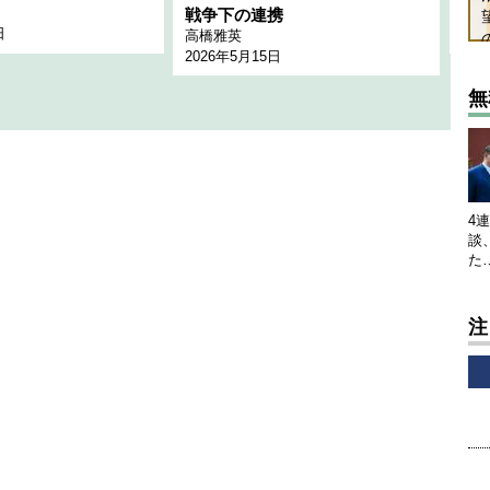
千々
戦争下の連携
日
202
高橋雅英
2026年5月15日
無
4
談
た
注