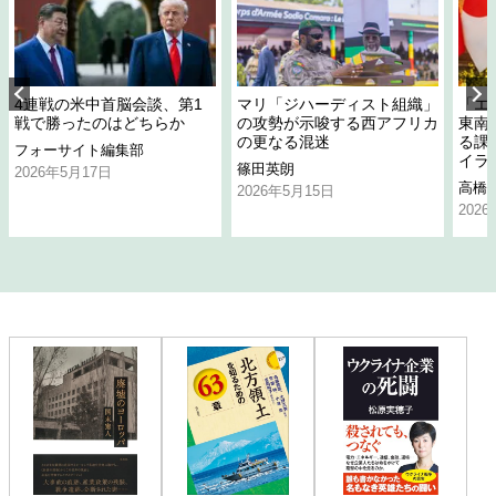
4連戦の米中首脳会談、第1
マリ「ジハーディスト組織」
「エ
戦で勝ったのはどちらか
の攻勢が示唆する西アフリカ
東南
の更なる混迷
る課
フォーサイト編集部
イラ
篠田英朗
2026年5月17日
高橋
2026年5月15日
202