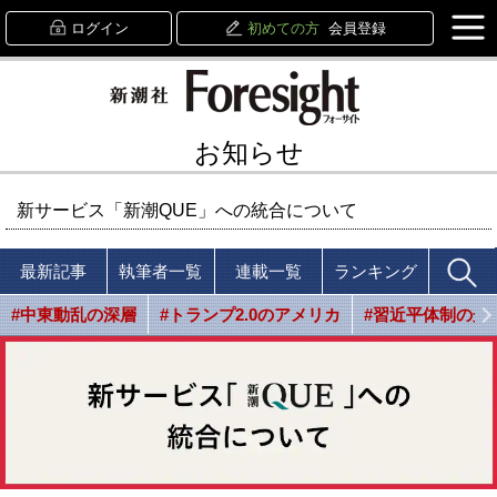
ログイン
初めての方
会員登録
お知らせ
新サービス「新潮QUE」への統合について
最新記事
執筆者一覧
連載一覧
ランキング
#中東動乱の深層
#トランプ2.0のアメリカ
#習近平体制の光