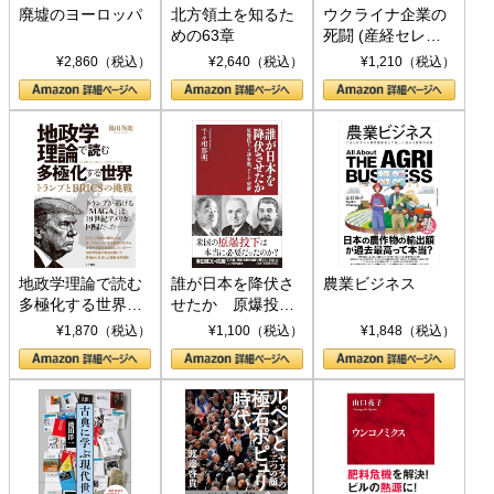
廃墟のヨーロッパ
北方領土を知るた
ウクライナ企業の
めの63章
死闘 (産経セレク
ト S 039)
¥2,860（税込）
¥2,640（税込）
¥1,210（税込）
地政学理論で読む
誰が日本を降伏さ
農業ビジネス
多極化する世界：
せたか 原爆投
トランプとBRICS
下、ソ連参戦、そ
¥1,870（税込）
¥1,100（税込）
¥1,848（税込）
の挑戦
して聖断 (PHP新
書)