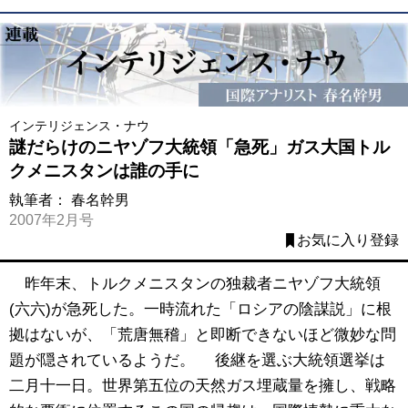
インテリジェンス・ナウ
謎だらけのニヤゾフ大統領「急死」ガス大国トル
クメニスタンは誰の手に
執筆者：
春名幹男
2007年2月号
お気に入り登録
昨年末、トルクメニスタンの独裁者ニヤゾフ大統領
(六六)が急死した。一時流れた「ロシアの陰謀説」に根
拠はないが、「荒唐無稽」と即断できないほど微妙な問
題が隠されているようだ。 後継を選ぶ大統領選挙は
二月十一日。世界第五位の天然ガス埋蔵量を擁し、戦略