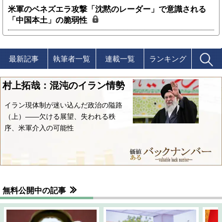
米軍のベネズエラ攻撃「沈黙のレーダー」で意識される
「中国本土」の脆弱性
最新記事
執筆者一覧
連載一覧
ランキング
村上拓哉：混沌のイラン情勢
イラン現体制が迷い込んだ政治の隘路
（上）――欠ける展望、失われる秩
序、米軍介入の可能性
無料公開中の記事