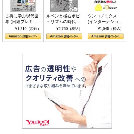
古典に学ぶ現代世
ルペンと極右ポピ
ウンコノミクス
界 (日経プレミア
ュリズムの時代：
(インターナショナ
シリーズ)
〈ヤヌス〉の二つ
ル新書)
¥1,210（税込）
¥2,750（税込）
¥1,045（税込）
の顔