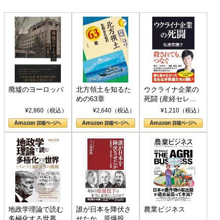
廃墟のヨーロッパ
北方領土を知るた
ウクライナ企業の
めの63章
死闘 (産経セレク
ト S 039)
¥2,860（税込）
¥2,640（税込）
¥1,210（税込）
地政学理論で読む
誰が日本を降伏さ
農業ビジネス
多極化する世界：
せたか 原爆投