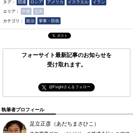
タグ：
国連
ロシア
アメリカ
イスラエル
イラン
エリア：
中東
北米
カテゴリ：
政治
軍事・防衛
ポスト
フォーサイト最新記事のお知らせを
受け取れます。
@Fsightさんをフォロー
執筆者プロフィール
足立正彦（あだちまさひこ）