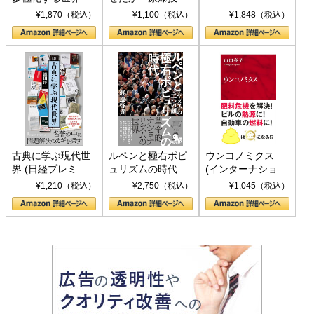
トランプとBRICS
下、ソ連参戦、そ
¥1,870（税込）
¥1,100（税込）
¥1,848（税込）
の挑戦
して聖断 (PHP新
書)
古典に学ぶ現代世
ルペンと極右ポピ
ウンコノミクス
界 (日経プレミア
ュリズムの時代：
(インターナショナ
シリーズ)
〈ヤヌス〉の二つ
ル新書)
¥1,210（税込）
¥2,750（税込）
¥1,045（税込）
の顔