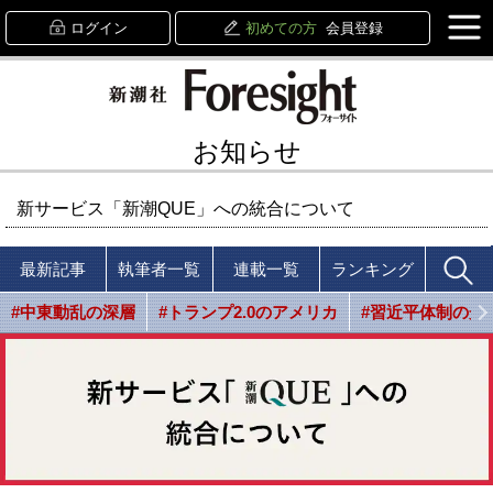
ログイン
初めての方
会員登録
お知らせ
新サービス「新潮QUE」への統合について
最新記事
執筆者一覧
連載一覧
ランキング
#中東動乱の深層
#トランプ2.0のアメリカ
#習近平体制の光