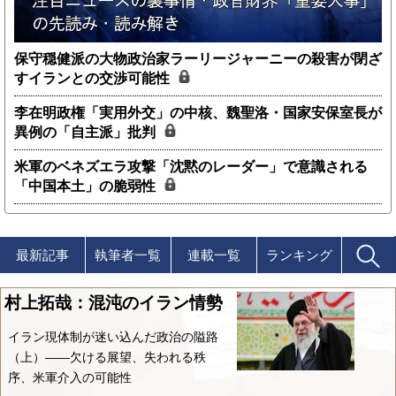
保守穏健派の大物政治家ラーリージャーニーの殺害が閉ざ
すイランとの交渉可能性
李在明政権「実用外交」の中核、魏聖洛・国家安保室長が
異例の「自主派」批判
米軍のベネズエラ攻撃「沈黙のレーダー」で意識される
「中国本土」の脆弱性
最新記事
執筆者一覧
連載一覧
ランキング
村上拓哉：混沌のイラン情勢
イラン現体制が迷い込んだ政治の隘路
（上）――欠ける展望、失われる秩
序、米軍介入の可能性