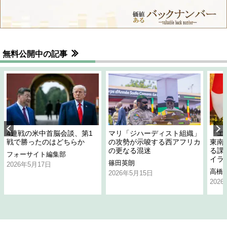
無料公開中の記事
4連戦の米中首脳会談、第1
マリ「ジハーディスト組織」
「エ
戦で勝ったのはどちらか
の攻勢が示唆する西アフリカ
東南
の更なる混迷
る課
フォーサイト編集部
イラ
篠田英朗
2026年5月17日
高橋
2026年5月15日
202