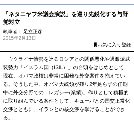
「ネタニヤフ米議会演説」を巡り先鋭化する与野
党対立
執筆者：
足立正彦
2015年2月13日
お気に入り登録
ウクライナ情勢を巡るロシアとの関係悪化や過激派武
装勢力「イスラム国（ISIL）」の台頭をはじめとして、
現在、オバマ政権は非常に困難な外交案件を抱えてい
る。そうした中、オバマ大統領が残り2年足らずの任期
中に外交分野での「レガシー(業績)」作りとして積極的
に取り組んでいる案件として、キューバとの国交正常化
交渉とともに、イランとの核交渉を挙げることができ
る。