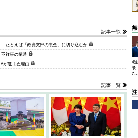
無
記事一覧
――たとえば「政党支部の裏金」に切り込むか
」不祥事の構造
4
＆Aが進まぬ理由
談
た
記事一覧
注