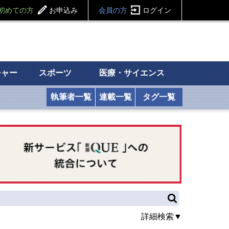
初めての方
お申込み
会員の方
ログイン
チャー
スポーツ
医療・サイエンス
執筆者一覧
連載一覧
タグ一覧
詳細検索▼