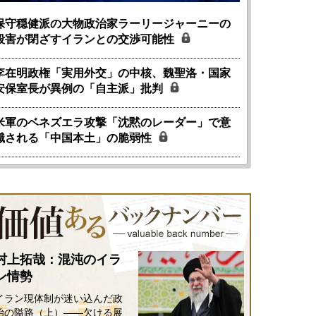
保守穏健派の大物政治家ラーリージャーニーの
殺害が閉ざすイランとの交渉可能性
李在明政権「実用外交」の中核、魏聖洛・国家
安保室長が異例の「自主派」批判
米軍のベネズエラ攻撃「沈黙のレーダー」で意
識される「中国本土」の脆弱性
村上拓哉：混沌のイラ
ン情勢
イラン現体制が迷い込んだ政
治の隘路（上）――欠ける展