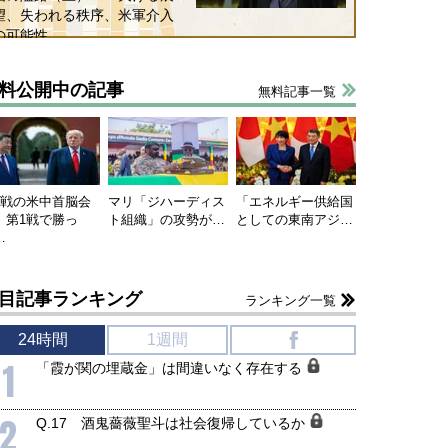
望、失われる秩序、米軍介入
の可能性
料公開中の記事
無料記事一覧
連戦の米中首脳会
マリ「ジハーディス
「エネルギー供給国
、第1戦で勝っ
ト組織」の攻勢が…
としての東南アジ…
…
目記事ランキング
ランキング一覧
24時間
1週間
f
1
「霞が関の埋蔵金」は間違いなく存在する
2
Q.17 酒鬼薔薇聖斗は社会復帰しているか