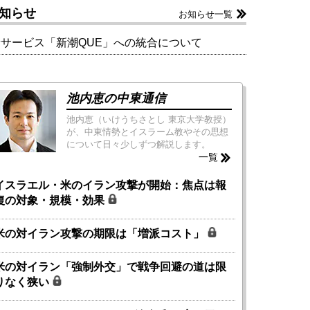
知らせ
お知らせ一覧
新サービス「新潮QUE」への統合について
池内恵の中東通信
池内恵（いけうちさとし 東京大学教授）
が、中東情勢とイスラーム教やその思想
について日々少しずつ解説します。
一覧
イスラエル・米のイラン攻撃が開始：焦点は報
復の対象・規模・効果
米の対イラン攻撃の期限は「増派コスト」
米の対イラン「強制外交」で戦争回避の道は限
りなく狭い