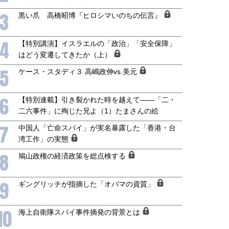
国にも理解してほしい「極東
ホルムズ海峡危機で加速したエ
3
905年体制」における日米韓安
ネルギー転換が「中国依存」に
黒い爪 高橋昭博『ヒロシマいのちの伝言』
保障協力の意味
行き着くリスク
和泰明
小山堅
4
【特別講演】イスラエルの「政治」「安全保障」
6年5月15日
2026年5月14日
はどう変遷してきたか（上）
5
ケース・スタディ３ 高嶋政伸vs.美元
6
【特別連載】引き裂かれた時を越えて――「二・
二六事件」に殉じた兄よ（1）たまさんの絵
7
中国人「亡命スパイ」が実名暴露した「香港・台
湾工作」の実態
8
鳩山政権の経済政策を総点検する
9
ギングリッチが指摘した「オバマの資質」
10
海上自衛隊スパイ事件摘発の背景とは