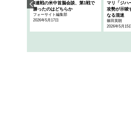
艦隊」構想
4連戦の米中首脳会談、第1戦で
マリ「ジハ
「空白」
勝ったのはどちらか
攻勢が示唆
フォーサイト編集部
のか
なる混迷
2026年5月17日
篠田英朗
2026年5月15