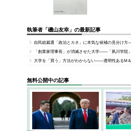
執筆者「磯山友幸」の最新記事
自民総裁選「政治とカネ」に本気な候補の見分け方
「創業家理事長」が消滅させた大学――「夙川学院
大学を「買う」方法がわからない――透明性あるM
無料公開中の記事