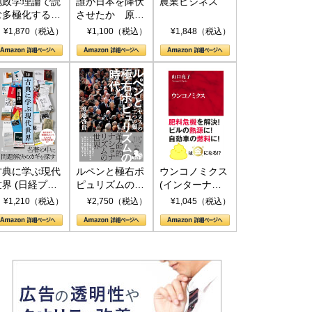
地政学理論で読
誰が日本を降伏
農業ビジネス
む多極化する世
させたか 原爆
界：トランプと
投下、ソ連参
¥1,870（税込）
¥1,100（税込）
¥1,848（税込）
RICSの挑戦
戦、そして聖断
(PHP新書)
古典に学ぶ現代
ルペンと極右ポ
ウンコノミクス
世界 (日経プレ
ピュリズムの時
(インターナシ
ミアシリーズ)
代：〈ヤヌス〉
ョナル新書)
¥1,210（税込）
¥2,750（税込）
¥1,045（税込）
の二つの顔