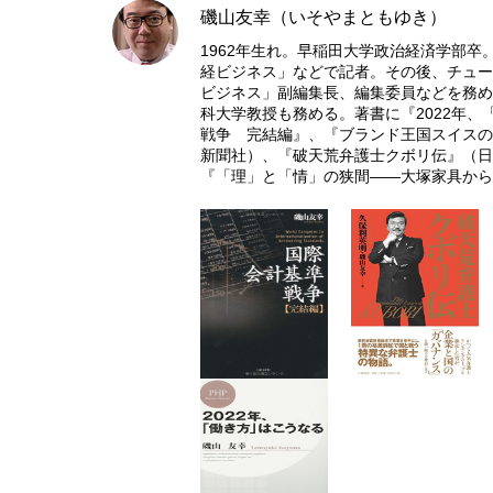
磯山友幸（いそやまともゆき）
1962年生れ。早稲田大学政治経済学部卒
経ビジネス」などで記者。その後、チュー
ビジネス」副編集長、編集委員などを務め
科大学教授も務める。著書に『2022年、
戦争 完結編』、『ブランド王国スイスの
新聞社）、『破天荒弁護士クボリ伝』（日
『「理」と「情」の狭間――大塚家具から