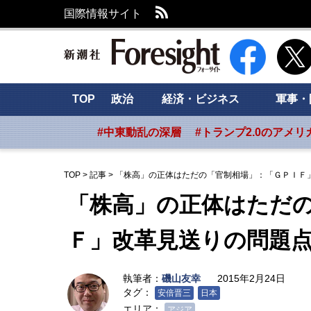
RSS
国際情報サイト
新潮社 Foresig
TOP
政治
経済・ビジネス
軍事・
#中東動乱の深層
#トランプ2.0のアメリ
TOP
>
記事
>
「株高」の正体はただの「官制相場」：「ＧＰＩＦ
「株高」の正体はただ
Ｆ」改革見送りの問題
執筆者：
磯山友幸
2015年2月24日
タグ：
安倍晋三
日本
エリア：
アジア