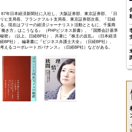
。87年日本経済新聞社に入社し、大阪証券部、東京証券部、「日
リヒ支局長、フランクフルト支局長、東京証券部次長、「日経
る。現在はフリーの経済ジャーナリスト活動とともに、千葉商
「働き方」はこうなる』 （PHPビジネス新書）、『国際会計基準
秘密』（以上、日経BP社）、共著に『株主の反乱』（日本経済
経BP社）、編著書に『ビジネス弁護士大全』（日経BP社）、
考えるコーポレートガバナンス』（日経BP社）などがある。