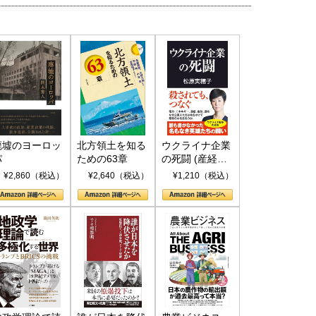
廃墟のヨーロッ
北方領土を知る
ウクライナ企業
パ
ための63章
の死闘 (産経セ
レクト S 039)
¥2,860（税込）
¥2,640（税込）
¥1,210（税込）