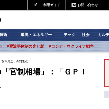
ご利用ガイド
お問い合わせ
ht フォーサイト
防衛
環境・エネルギー
テック
社会
カル
カ
#習近平体制の光と影
#ロシア・ウクライナ戦争
」改革見送りの問題点
の「官制相場」：「ＧＰＩ
点