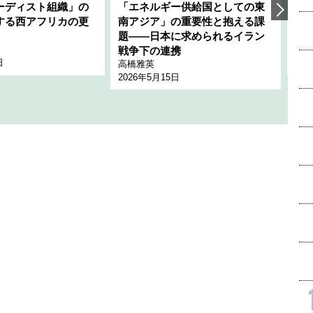
ーディスト組織」の
「エネルギー供給国としての東
韓
する西アフリカの更
南アジア」の重要性と抱える課
1
題――日本に求められるイラン
全
千々
戦争下の連携
日
202
高橋雅英
2026年5月15日