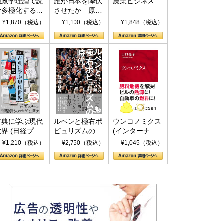
地政学理論で読
誰が日本を降伏
農業ビジネス
む多極化する世
させたか 原爆
界：トランプと
投下、ソ連参
¥1,870（税込）
¥1,100（税込）
¥1,848（税込）
RICSの挑戦
戦、そして聖断
(PHP新書)
古典に学ぶ現代
ルペンと極右ポ
ウンコノミクス
世界 (日経プレ
ピュリズムの時
(インターナシ
ミアシリーズ)
代：〈ヤヌス〉
ョナル新書)
¥1,210（税込）
¥2,750（税込）
¥1,045（税込）
の二つの顔