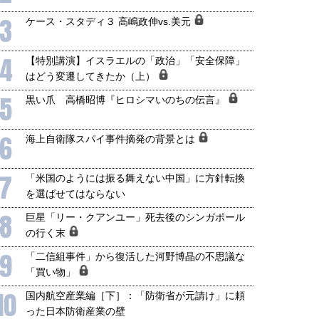
3
ケース・スタディ３ 高嶋政伸vs.美元
4
【特別講演】イスラエルの「政治」「安全保障」
はどう変遷してきたか（上）
5
黒い爪 高橋昭博『ヒロシマいのちの伝言』
6
海上自衛隊スパイ事件摘発の背景とは
7
「米国のようには振る舞えない中国」に方針転換
を選ばせてはならない
8
巨星「リー・クアンユー」死去後のシンガポール
の行く末
9
「二信組事件」から復活した河野博晶の不思議な
「買い物」
10
国内航空産業編［下］：「防衛省が元請け」に頼
った日本防衛産業の壁