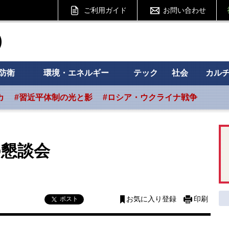
ご利用ガイド
お問い合わせ
ht フォーサイト
防衛
環境・エネルギー
テック
社会
カル
カ
#習近平体制の光と影
#ロシア・ウクライナ戦争
の懇談会
ポスト
お気に入り登録
印刷