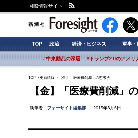
RSS
国際情報サイト
新潮社 Foresig
TOP
政治
経済・ビジネス
軍事・
#中東動乱の深層
#トランプ2.0のアメリ
TOP
>
更新情報
>
【金】「医療費削減」の懇談会
【金】「医療費削減」
執筆者：
フォーサイト編集部
2015年3月6日