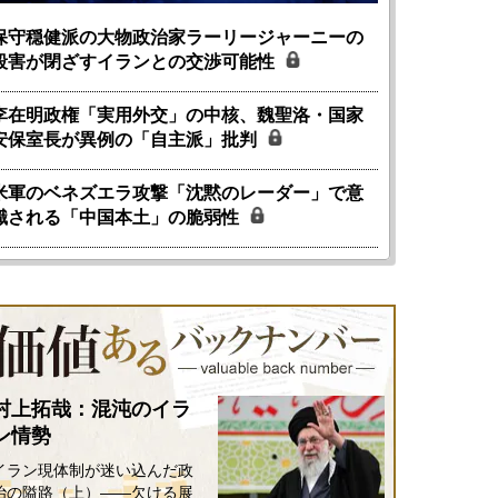
6年5月15日
2026年5月14日
保守穏健派の大物政治家ラーリージャーニーの
殺害が閉ざすイランとの交渉可能性
李在明政権「実用外交」の中核、魏聖洛・国家
安保室長が異例の「自主派」批判
米軍のベネズエラ攻撃「沈黙のレーダー」で意
識される「中国本土」の脆弱性
村上拓哉：混沌のイラ
ン情勢
イラン現体制が迷い込んだ政
治の隘路（上）――欠ける展