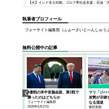
【火】インド全土封鎖、ゴルフ界社会支援、石油「
執筆者プロフィール
フォーサイト編集部（ふぉーさいとへんしゅう
無料公開中の記事
艦隊」構想
4連戦の米中首脳会談、第1戦で
マリ「ジハ
「空白」
勝ったのはどちらか
攻勢が示唆
フォーサイト編集部
のか
なる混迷
2026年5月17日
篠田英朗