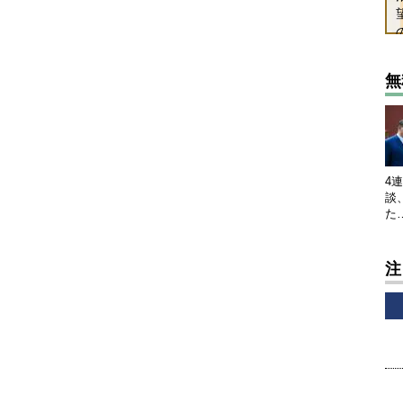
無
4
談
た
注