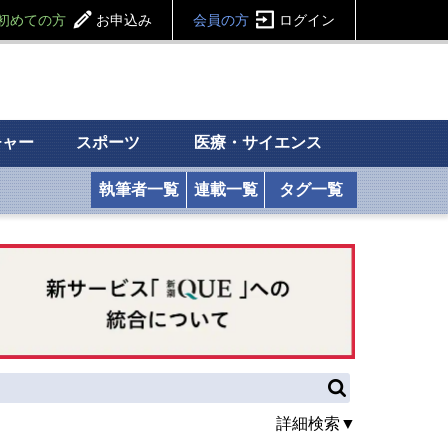
初めての方
お申込み
会員の方
ログイン
チャー
スポーツ
医療・サイエンス
執筆者一覧
連載一覧
タグ一覧
詳細検索▼