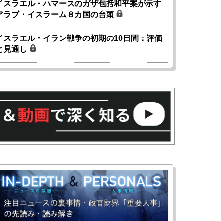
イスラエル・ハマースのガザ包括和平案が示す
アラブ・イスラーム８カ国の台頭
イスラエル・イラン戦争の初期の10日間：評価
と見通し
国にも理解してほしい「極東
ホルムズ海峡危機で加速したエ
905年体制」における日米韓安
ネルギー転換が「中国依存」に
保障協力の意味
行き着くリスク
和泰明
小山堅