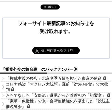
ポスト
フォーサイト最新記事のお知らせを
受け取れます。
@Fsightさんをフォロー
「饗宴外交の舞台裏」のバックナンバー
「権威主義の祭典」北京冬季五輪を控えた東京の使命
コロナ感染「マクロン大統領」直前「2つの会食」で大批
判
おもてなしも「安倍流」継承だった菅首相の「初饗宴」
「豪華・象徴性」で米・台湾連携強化を演出した「総統主
催晩餐会」