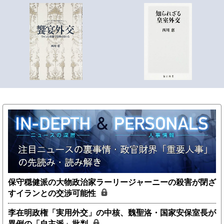
保守穏健派の大物政治家ラーリージャーニーの殺害が閉ざ
すイランとの交渉可能性
李在明政権「実用外交」の中核、魏聖洛・国家安保室長が
異例の「自主派」批判