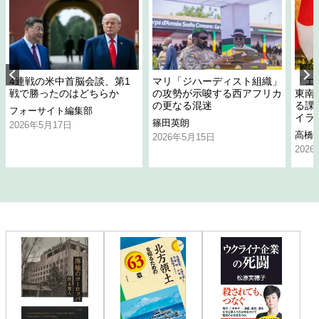
4連戦の米中首脳会談、第1
マリ「ジハーディスト組織」
「エ
戦で勝ったのはどちらか
の攻勢が示唆する西アフリカ
東南
の更なる混迷
る課
フォーサイト編集部
イラ
篠田英朗
2026年5月17日
高橋
2026年5月15日
202