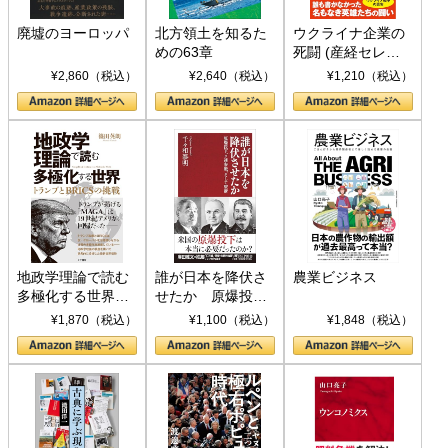
廃墟のヨーロッパ
北方領土を知るた
ウクライナ企業の
めの63章
死闘 (産経セレク
ト S 039)
¥2,860（税込）
¥2,640（税込）
¥1,210（税込）
地政学理論で読む
誰が日本を降伏さ
農業ビジネス
多極化する世界：
せたか 原爆投
トランプとBRICS
下、ソ連参戦、そ
¥1,870（税込）
¥1,100（税込）
¥1,848（税込）
の挑戦
して聖断 (PHP新
書)