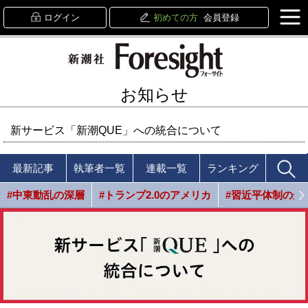
ログイン
初めての方
会員登録
お知らせ
新サービス「新潮QUE」への統合について
最新記事
執筆者一覧
連載一覧
ランキング
#中東動乱の深層
#トランプ2.0のアメリカ
#習近平体制の光