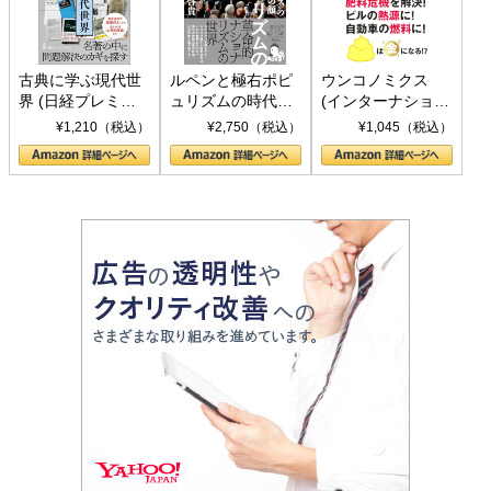
古典に学ぶ現代世
ルペンと極右ポピ
ウンコノミクス
界 (日経プレミア
ュリズムの時代：
(インターナショナ
シリーズ)
〈ヤヌス〉の二つ
ル新書)
¥1,210（税込）
¥2,750（税込）
¥1,045（税込）
の顔