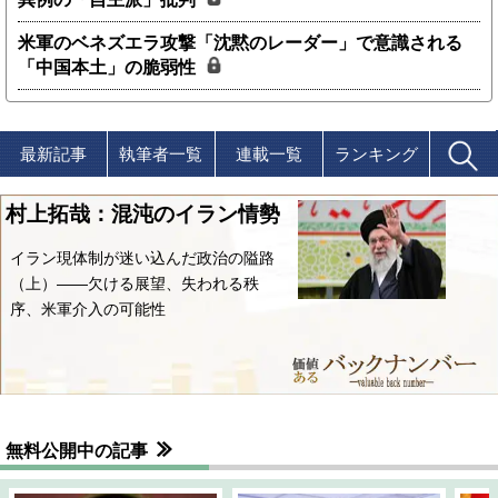
米軍のベネズエラ攻撃「沈黙のレーダー」で意識される
「中国本土」の脆弱性
最新記事
執筆者一覧
連載一覧
ランキング
村上拓哉：混沌のイラン情勢
イラン現体制が迷い込んだ政治の隘路
（上）――欠ける展望、失われる秩
序、米軍介入の可能性
無料公開中の記事