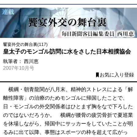
饗宴外交の舞台裏(117)
皇太子のモンゴル訪問に水をさした日本相撲協会
執筆者：
西川恵
2007年10月号
お気に入り登録
横綱・朝青龍関が八月末、精神的ストレスによる「解
離性障害」の治療のためモンゴルに帰国したことで、
日・モンゴルの外交関係者はひとまず胸をなで下ろした
のではないだろうか。 横綱が腰骨の疲労骨折で夏巡業
を休場しながら、帰国中にサッカーをしていたことが明
るみに出て以降、事態はスポーツの枠を超えて広がっ