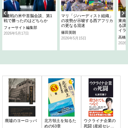
4連戦の米中首脳会談、第1
マリ「ジハーディスト組織」
「エ
戦で勝ったのはどちらか
の攻勢が示唆する西アフリカ
東南
の更なる混迷
る課
フォーサイト編集部
イラ
篠田英朗
2026年5月17日
高橋
2026年5月15日
202
廃墟のヨーロッパ
北方領土を知るた
ウクライナ企業の
めの63章
死闘 (産経セレク