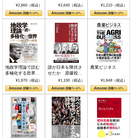
ト S 039)
¥2,860（税込）
¥2,640（税込）
¥1,210（税込）
地政学理論で読む
誰が日本を降伏さ
農業ビジネス
多極化する世界：
せたか 原爆投
トランプとBRICS
下、ソ連参戦、そ
¥1,870（税込）
¥1,100（税込）
¥1,848（税込）
の挑戦
して聖断 (PHP新
書)