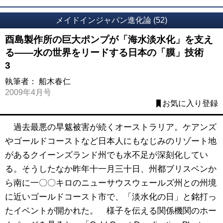
メイドインジャパン進化論 (52)
酉島製作所の巨大ポンプが「海水淡水化」を支え
る――水の世界をリードする日本の「膜」技術
3
執筆者：
船木春仁
2009年4月号
お気に入り登録
過去最悪の旱魃被害が続くオーストラリア。ケアンズ
やゴールドコーストなど日本人にもなじみのリゾート地
があるクイーンズランド州でも水不足が深刻化してい
る。そうしたなか昨年十一月三十日、州都ブリスベンか
ら南に一〇〇キロのニューサウスウェールズ州との州境
に近いゴールドコースト市で、「淡水化の日」と銘打っ
たイベントが開かれた。 様子を伝える関係機関のホー