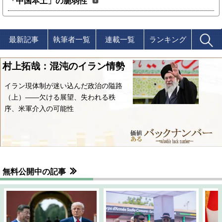
「中国本土」の脆弱性
最新記事
執筆者一覧
連載一覧
ランキング
村上拓哉：混沌のイラン情勢
イラン現体制が迷い込んだ政治の隘路
（上）――欠ける展望、失われる秩
序、米軍介入の可能性
無料公開中の記事