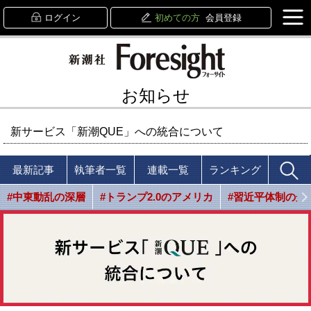
ログイン
初めての方
会員登録
お知らせ
新サービス「新潮QUE」への統合について
最新記事
執筆者一覧
連載一覧
ランキング
#中東動乱の深層
#トランプ2.0のアメリカ
#習近平体制の光