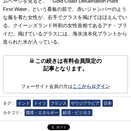
ムページを見ると、「Gold Coast Desalination Plant
First Water」という看板の前で、赤いジャンパーのよう
な服を着た女性が、右手でグラスを掲げてほほえんでい
る。クイーンズランド州初の女性首相であるアナ・ブラ
イだ。掲げているグラスには、海水淡水化プラントから
造られた水が入っている。
この続きは有料会員限定の
記事となります。
フォーサイト会員の方は
ここからログイン
タグ：
インド
ドイツ
フランス
サウジアラビア
日本
カテゴリ：
環境・エネルギー
経済・ビジネス
ポスト