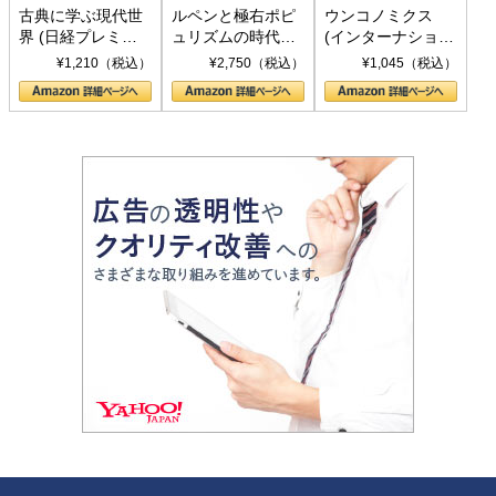
古典に学ぶ現代世
ルペンと極右ポピ
ウンコノミクス
界 (日経プレミア
ュリズムの時代：
(インターナショナ
シリーズ)
〈ヤヌス〉の二つ
ル新書)
¥1,210（税込）
¥2,750（税込）
¥1,045（税込）
の顔