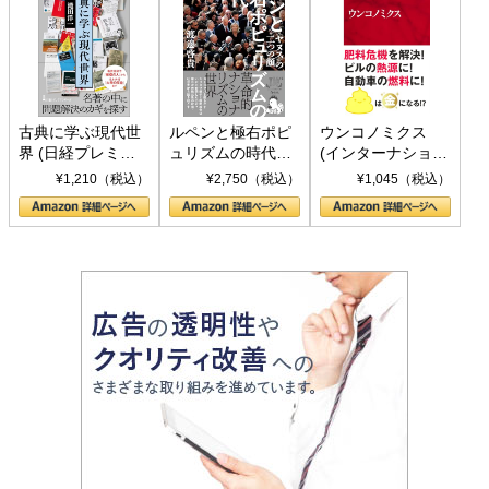
古典に学ぶ現代世
ルペンと極右ポピ
ウンコノミクス
界 (日経プレミア
ュリズムの時代：
(インターナショナ
シリーズ)
〈ヤヌス〉の二つ
ル新書)
¥1,210（税込）
¥2,750（税込）
¥1,045（税込）
の顔