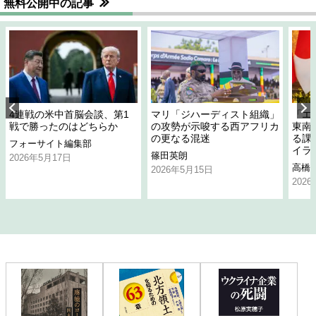
無料公開中の記事
4連戦の米中首脳会談、第1
マリ「ジハーディスト組織」
「エ
戦で勝ったのはどちらか
の攻勢が示唆する西アフリカ
東南
の更なる混迷
る課
フォーサイト編集部
イラ
篠田英朗
2026年5月17日
高橋
2026年5月15日
202