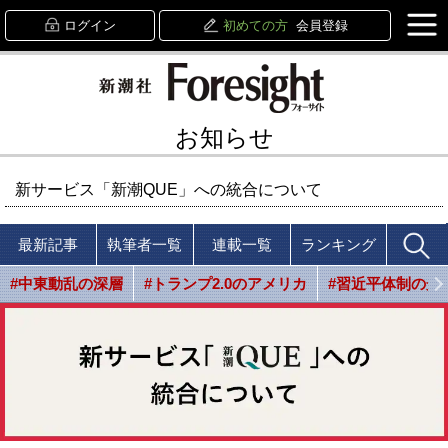
ログイン
初めての方
会員登録
お知らせ
新サービス「新潮QUE」への統合について
最新記事
執筆者一覧
連載一覧
ランキング
#中東動乱の深層
#トランプ2.0のアメリカ
#習近平体制の光