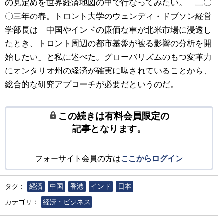
の見定めを世界経済地図の中で行なってみたい。 二〇
〇三年の春。トロント大学のウェンディ・ドブソン経営
学部長は「中国やインドの廉価な車が北米市場に浸透し
たとき、トロント周辺の都市基盤が被る影響の分析を開
始したい」と私に述べた。グローバリズムのもつ変革力
にオンタリオ州の経済が確実に曝されていることから、
総合的な研究アプローチが必要だというのだ。
この続きは有料会員限定の
記事となります。
フォーサイト会員の方は
ここからログイン
タグ：
経済
中国
香港
インド
日本
カテゴリ：
経済・ビジネス