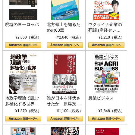
廃墟のヨーロッパ
北方領土を知るた
ウクライナ企業の
めの63章
死闘 (産経セレク
ト S 039)
¥2,860（税込）
¥2,640（税込）
¥1,210（税込）
地政学理論で読む
誰が日本を降伏さ
農業ビジネス
多極化する世界：
せたか 原爆投
トランプとBRICS
下、ソ連参戦、そ
¥1,870（税込）
¥1,100（税込）
¥1,848（税込）
の挑戦
して聖断 (PHP新
書)