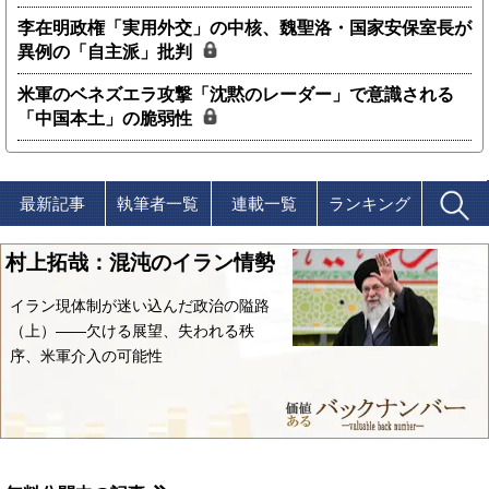
李在明政権「実用外交」の中核、魏聖洛・国家安保室長が
異例の「自主派」批判
米軍のベネズエラ攻撃「沈黙のレーダー」で意識される
「中国本土」の脆弱性
最新記事
執筆者一覧
連載一覧
ランキング
村上拓哉：混沌のイラン情勢
イラン現体制が迷い込んだ政治の隘路
（上）――欠ける展望、失われる秩
序、米軍介入の可能性