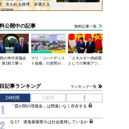
望、失われる秩序、米軍介入
の可能性
料公開中の記事
無料記事一覧
連戦の米中首脳会
マリ「ジハーディス
「エネルギー供給国
、第1戦で勝っ
ト組織」の攻勢が…
としての東南アジ…
…
目記事ランキング
ランキング一覧
24時間
1週間
f
1
「霞が関の埋蔵金」は間違いなく存在する
2
Q.17 酒鬼薔薇聖斗は社会復帰しているか