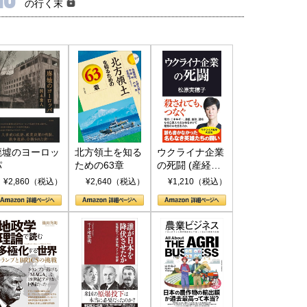
の行く末
廃墟のヨーロッ
北方領土を知る
ウクライナ企業
パ
ための63章
の死闘 (産経セ
レクト S 039)
¥2,860（税込）
¥2,640（税込）
¥1,210（税込）