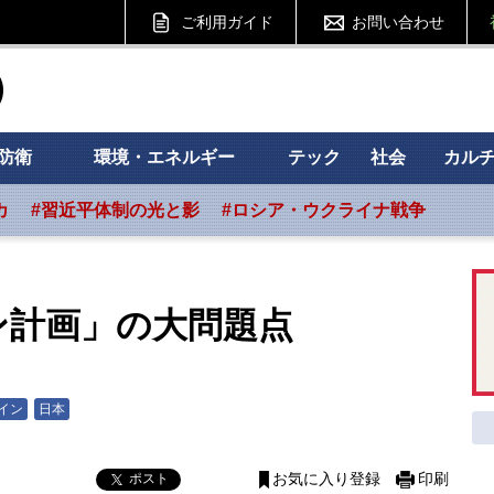
ご利用ガイド
お問い合わせ
ht フォーサイト
防衛
環境・エネルギー
テック
社会
カル
カ
#習近平体制の光と影
#ロシア・ウクライナ戦争
ン計画」の大問題点
イン
日本
ポスト
お気に入り登録
印刷