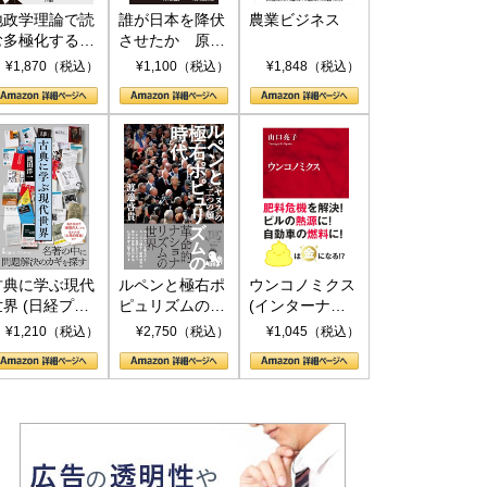
地政学理論で読
誰が日本を降伏
農業ビジネス
む多極化する世
させたか 原爆
界：トランプと
投下、ソ連参
¥1,870（税込）
¥1,100（税込）
¥1,848（税込）
RICSの挑戦
戦、そして聖断
(PHP新書)
古典に学ぶ現代
ルペンと極右ポ
ウンコノミクス
世界 (日経プレ
ピュリズムの時
(インターナシ
ミアシリーズ)
代：〈ヤヌス〉
ョナル新書)
¥1,210（税込）
¥2,750（税込）
¥1,045（税込）
の二つの顔