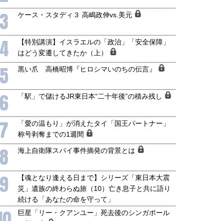
3
ケース・スタディ３ 高嶋政伸vs.美元
4
【特別講演】イスラエルの「政治」「安全保障」
はどう変遷してきたか（上）
5
黒い爪 高橋昭博『ヒロシマいのちの伝言』
6
「駅」で儲けるJR東日本“二十年後”の積み残し
7
「愛の温もり」が消えたタイ「国王パートナー」
称号剥奪までの1週間
8
海上自衛隊スパイ事件摘発の背景とは
9
【魂となり逢える日まで】シリーズ「東日本大震
災」遺族の終わらぬ旅（10）亡き息子と共に語り
続ける「あなたの命を守って」
10
巨星「リー・クアンユー」死去後のシンガポール