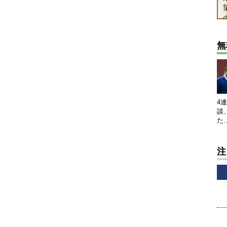
無
4
談
た
注