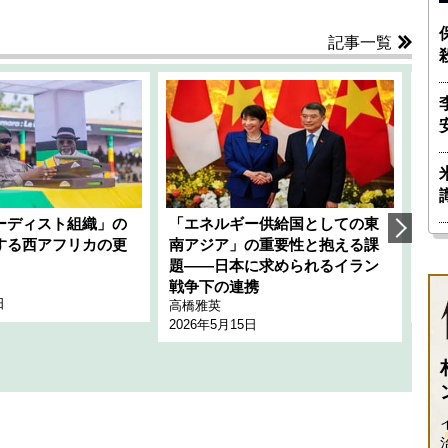
記事一覧
ーディスト組織」の
「エネルギー供給国としての東
韓
する西アフリカの更
南アジア」の重要性と抱える課
1
題――日本に求められるイラン
全
千々
戦争下の連携
日
202
高橋雅英
2026年5月15日