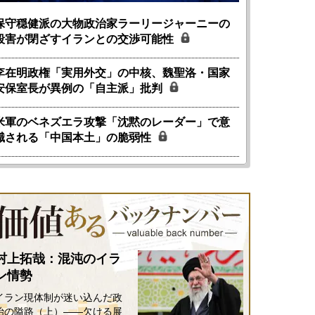
保守穏健派の大物政治家ラーリージャーニーの
殺害が閉ざすイランとの交渉可能性
李在明政権「実用外交」の中核、魏聖洛・国家
安保室長が異例の「自主派」批判
米軍のベネズエラ攻撃「沈黙のレーダー」で意
識される「中国本土」の脆弱性
国にも理解してほしい「極東
ホルムズ海峡危機で加速したエ
905年体制」における日米韓安
ネルギー転換が「中国依存」に
保障協力の意味
行き着くリスク
和泰明
小山堅
6年5月15日
2026年5月14日
村上拓哉：混沌のイラ
ン情勢
イラン現体制が迷い込んだ政
治の隘路（上）――欠ける展