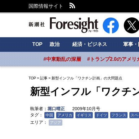
RSS
国際情報サイト
新潮社 Foresig
TOP
政治
経済・ビジネス
軍事・
#中東動乱の深層
#トランプ2.0のアメリ
TOP
>
記事
>
新型インフル「ワクチン計画」の大問題点
新型インフル「ワクチ
執筆者：
堀口晴正
2009年10月号
タグ：
中国
アメリカ
イギリス
ドイツ
フランス
スペ
エリア：
アジア