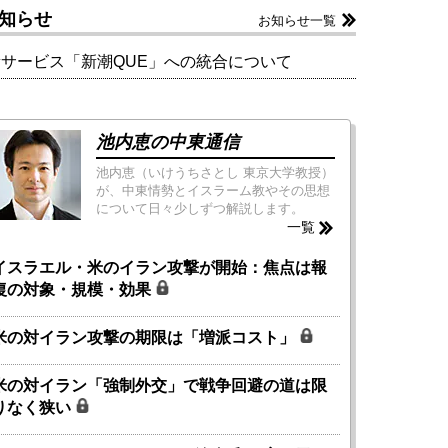
知らせ
お知らせ一覧
新サービス「新潮QUE」への統合について
池内恵の中東通信
池内恵（いけうちさとし 東京大学教授）
が、中東情勢とイスラーム教やその思想
について日々少しずつ解説します。
一覧
イスラエル・米のイラン攻撃が開始：焦点は報
復の対象・規模・効果
米の対イラン攻撃の期限は「増派コスト」
米の対イラン「強制外交」で戦争回避の道は限
りなく狭い