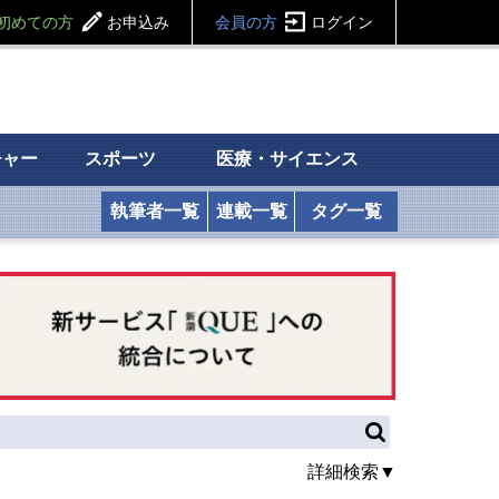
初めての方
お申込み
会員の方
ログイン
チャー
スポーツ
医療・サイエンス
執筆者一覧
連載一覧
タグ一覧
詳細検索▼