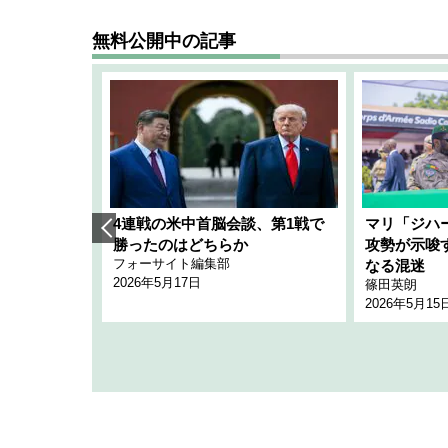
無料公開中の記事
艦隊」構想
4連戦の米中首脳会談、第1戦で
マリ「ジハ
「空白」
勝ったのはどちらか
攻勢が示唆
フォーサイト編集部
のか
なる混迷
2026年5月17日
篠田英朗
2026年5月15