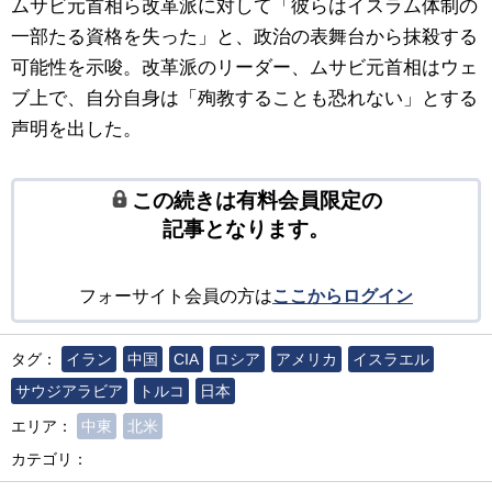
ムサビ元首相ら改革派に対して「彼らはイスラム体制の
一部たる資格を失った」と、政治の表舞台から抹殺する
可能性を示唆。改革派のリーダー、ムサビ元首相はウェ
ブ上で、自分自身は「殉教することも恐れない」とする
声明を出した。
この続きは有料会員限定の
記事となります。
フォーサイト会員の方は
ここからログイン
タグ：
イラン
中国
CIA
ロシア
アメリカ
イスラエル
サウジアラビア
トルコ
日本
エリア：
中東
北米
カテゴリ：