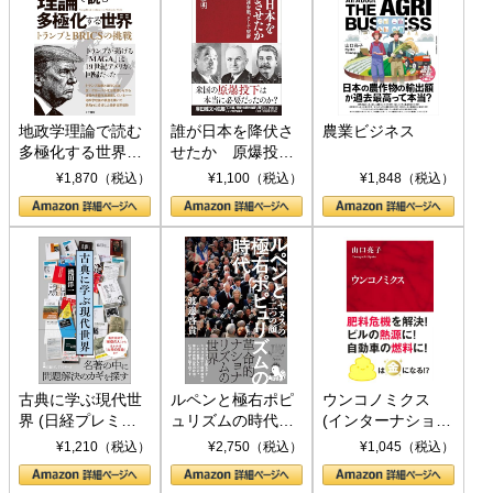
地政学理論で読む
誰が日本を降伏さ
農業ビジネス
多極化する世界：
せたか 原爆投
トランプとBRICS
下、ソ連参戦、そ
¥1,870（税込）
¥1,100（税込）
¥1,848（税込）
の挑戦
して聖断 (PHP新
書)
古典に学ぶ現代世
ルペンと極右ポピ
ウンコノミクス
界 (日経プレミア
ュリズムの時代：
(インターナショナ
シリーズ)
〈ヤヌス〉の二つ
ル新書)
¥1,210（税込）
¥2,750（税込）
¥1,045（税込）
の顔