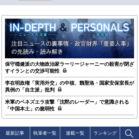
保守穏健派の大物政治家ラーリージャーニーの殺害が閉ざ
すイランとの交渉可能性
李在明政権「実用外交」の中核、魏聖洛・国家安保室長が
異例の「自主派」批判
米軍のベネズエラ攻撃「沈黙のレーダー」で意識される
「中国本土」の脆弱性
最新記事
執筆者一覧
連載一覧
ランキング