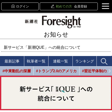
ログイン
初めての方
会員登録
お知らせ
新サービス「新潮QUE」への統合について
最新記事
執筆者一覧
連載一覧
ランキング
#中東動乱の深層
#トランプ2.0のアメリカ
#習近平体制の光