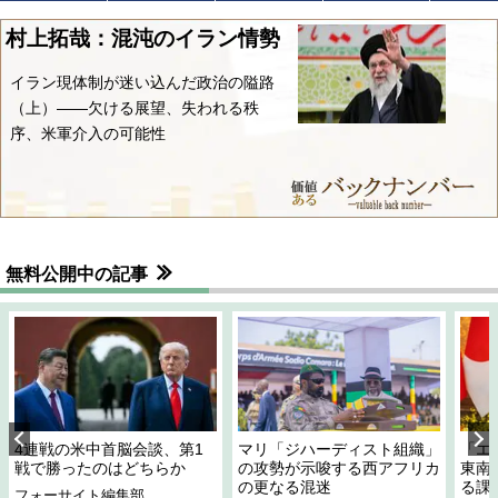
村上拓哉：混沌のイラン情勢
イラン現体制が迷い込んだ政治の隘路
（上）――欠ける展望、失われる秩
序、米軍介入の可能性
無料公開中の記事
4連戦の米中首脳会談、第1
マリ「ジハーディスト組織」
「エ
戦で勝ったのはどちらか
の攻勢が示唆する西アフリカ
東南
の更なる混迷
る課
フォーサイト編集部