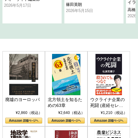
イラ
篠田英朗
2026年5月17日
高橋
2026年5月15日
202
廃墟のヨーロッパ
北方領土を知るた
ウクライナ企業の
めの63章
死闘 (産経セレク
ト S 039)
¥2,860（税込）
¥2,640（税込）
¥1,210（税込）