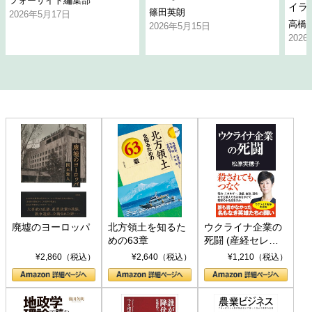
フォーサイト編集部
イラ
篠田英朗
2026年5月17日
高橋
2026年5月15日
202
廃墟のヨーロッパ
北方領土を知るた
ウクライナ企業の
めの63章
死闘 (産経セレク
ト S 039)
¥2,860（税込）
¥2,640（税込）
¥1,210（税込）