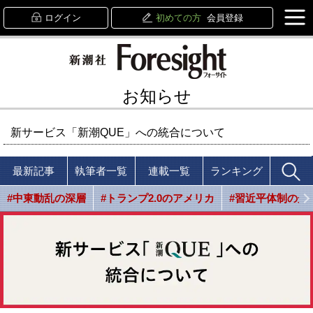
ログイン
初めての方
会員登録
お知らせ
新サービス「新潮QUE」への統合について
最新記事
執筆者一覧
連載一覧
ランキング
#中東動乱の深層
#トランプ2.0のアメリカ
#習近平体制の光