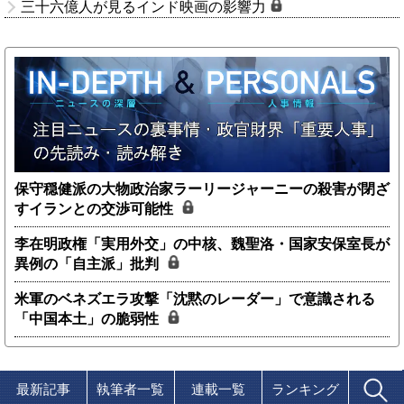
三十六億人が見るインド映画の影響力
保守穏健派の大物政治家ラーリージャーニーの殺害が閉ざ
すイランとの交渉可能性
李在明政権「実用外交」の中核、魏聖洛・国家安保室長が
異例の「自主派」批判
米軍のベネズエラ攻撃「沈黙のレーダー」で意識される
「中国本土」の脆弱性
最新記事
執筆者一覧
連載一覧
ランキング