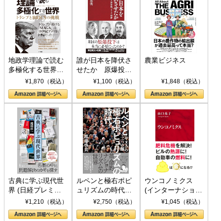
地政学理論で読む
誰が日本を降伏さ
農業ビジネス
多極化する世界：
せたか 原爆投
トランプとBRICS
下、ソ連参戦、そ
¥1,870（税込）
¥1,100（税込）
¥1,848（税込）
の挑戦
して聖断 (PHP新
書)
古典に学ぶ現代世
ルペンと極右ポピ
ウンコノミクス
界 (日経プレミア
ュリズムの時代：
(インターナショナ
シリーズ)
〈ヤヌス〉の二つ
ル新書)
¥1,210（税込）
¥2,750（税込）
¥1,045（税込）
の顔