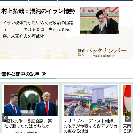
村上拓哉：混沌のイラン情勢
イラン現体制が迷い込んだ政治の隘路
（上）――欠ける展望、失われる秩
序、米軍介入の可能性
無料公開中の記事
4連戦の米中首脳会談、第1
マリ「ジハーディスト組織」
「エ
戦で勝ったのはどちらか
の攻勢が示唆する西アフリカ
東南
の更なる混迷
る課