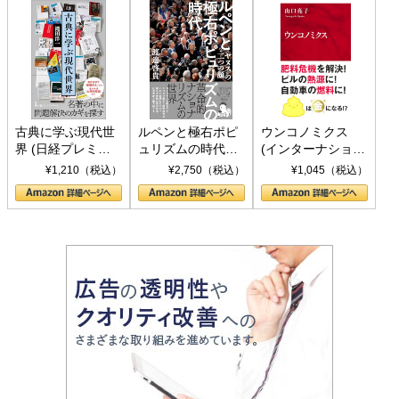
古典に学ぶ現代世
ルペンと極右ポピ
ウンコノミクス
界 (日経プレミア
ュリズムの時代：
(インターナショナ
シリーズ)
〈ヤヌス〉の二つ
ル新書)
¥1,210（税込）
¥2,750（税込）
¥1,045（税込）
の顔