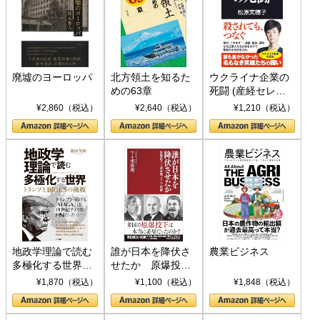
廃墟のヨーロッパ
北方領土を知るた
ウクライナ企業の
めの63章
死闘 (産経セレク
ト S 039)
¥2,860（税込）
¥2,640（税込）
¥1,210（税込）
地政学理論で読む
誰が日本を降伏さ
農業ビジネス
多極化する世界：
せたか 原爆投
トランプとBRICS
下、ソ連参戦、そ
¥1,870（税込）
¥1,100（税込）
¥1,848（税込）
の挑戦
して聖断 (PHP新
書)