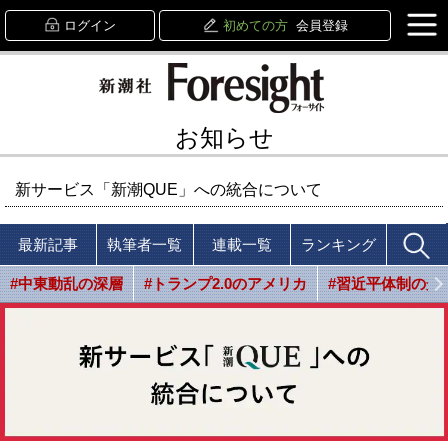
ログイン
初めての方
会員登録
お知らせ
新サービス「新潮QUE」への統合について
最新記事
執筆者一覧
連載一覧
ランキング
#中東動乱の深層
#トランプ2.0のアメリカ
#習近平体制の光