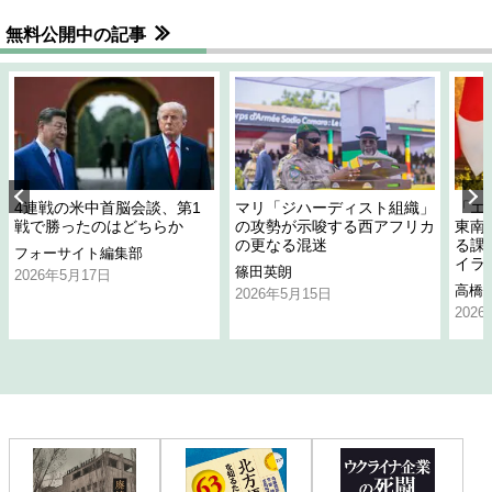
無料公開中の記事
4連戦の米中首脳会談、第1
マリ「ジハーディスト組織」
「エ
戦で勝ったのはどちらか
の攻勢が示唆する西アフリカ
東南
の更なる混迷
る課
フォーサイト編集部
イラ
篠田英朗
2026年5月17日
高橋
2026年5月15日
202