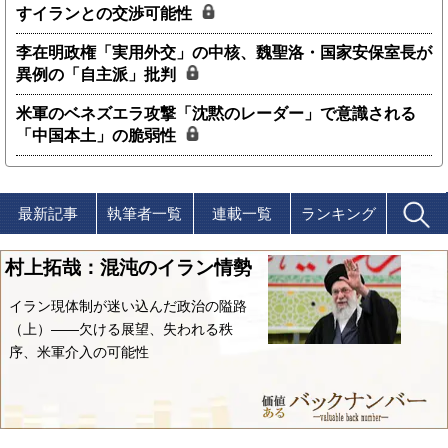
すイランとの交渉可能性
李在明政権「実用外交」の中核、魏聖洛・国家安保室長が
異例の「自主派」批判
米軍のベネズエラ攻撃「沈黙のレーダー」で意識される
「中国本土」の脆弱性
最新記事
執筆者一覧
連載一覧
ランキング
村上拓哉：混沌のイラン情勢
イラン現体制が迷い込んだ政治の隘路
（上）――欠ける展望、失われる秩
序、米軍介入の可能性