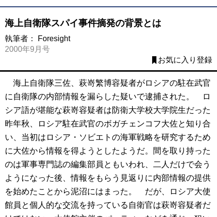
海上自衛隊スパイ事件摘発の背景とは
執筆者：
Foresight
2000年9月号
お気に入り登録
海上自衛隊三佐、萩嵜繁博容疑者がロシアの駐在武官
に自衛隊の内部情報を漏らした疑いで逮捕された。 ロ
シア語が堪能な萩嵜容疑者は防衛大学校大学院生だった
昨年秋、ロシア駐在武官のボガチェンコフ大佐と知り合
い、当初はロシア・ソビエトの海軍戦略を研究するため
に大佐から情報を得ようとしたようだ。間を取り持った
のは軍事専門誌の編集部員ともいわれ、二人だけで会う
ようになった後、情報をもらう見返りに内部情報の提供
を始めたことから泥沼にはまった。 だが、ロシア大使
館員と個人的な交流を持っている自衛官は萩嵜容疑者だ