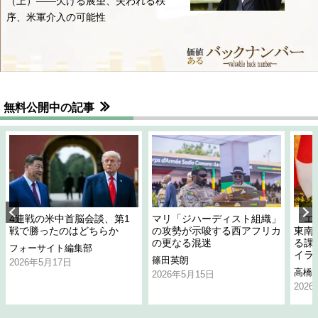
（上）――欠ける展望、失われる秩
序、米軍介入の可能性
無料公開中の記事
4連戦の米中首脳会談、第1
マリ「ジハーディスト組織」
「エ
戦で勝ったのはどちらか
の攻勢が示唆する西アフリカ
東南
の更なる混迷
る課
フォーサイト編集部
イラ
篠田英朗
2026年5月17日
高橋
2026年5月15日
202