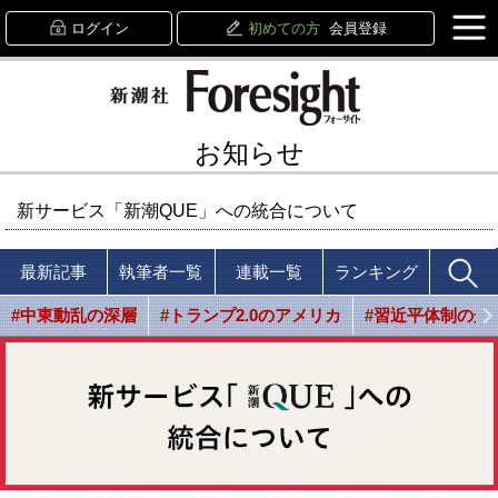
ログイン
初めての方
会員登録
お知らせ
新サービス「新潮QUE」への統合について
最新記事
執筆者一覧
連載一覧
ランキング
#中東動乱の深層
#トランプ2.0のアメリカ
#習近平体制の光