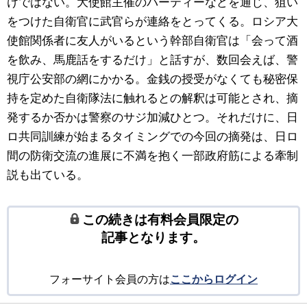
けではない。大使館主催のパーティーなどを通じ、狙い
をつけた自衛官に武官らが連絡をとってくる。ロシア大
使館関係者に友人がいるという幹部自衛官は「会って酒
を飲み、馬鹿話をするだけ」と話すが、数回会えば、警
視庁公安部の網にかかる。金銭の授受がなくても秘密保
持を定めた自衛隊法に触れるとの解釈は可能とされ、摘
発するか否かは警察のサジ加減ひとつ。それだけに、日
ロ共同訓練が始まるタイミングでの今回の摘発は、日ロ
間の防衛交流の進展に不満を抱く一部政府筋による牽制
説も出ている。
この続きは有料会員限定の
記事となります。
フォーサイト会員の方は
ここからログイン