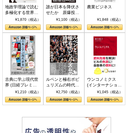
地政学理論で読む
誰が日本を降伏さ
農業ビジネス
多極化する世界：
せたか 原爆投
トランプとBRICS
下、ソ連参戦、そ
¥1,870（税込）
¥1,100（税込）
¥1,848（税込）
の挑戦
して聖断 (PHP新
書)
古典に学ぶ現代世
ルペンと極右ポピ
ウンコノミクス
界 (日経プレミア
ュリズムの時代：
(インターナショナ
シリーズ)
〈ヤヌス〉の二つ
ル新書)
¥1,210（税込）
¥2,750（税込）
¥1,045（税込）
の顔