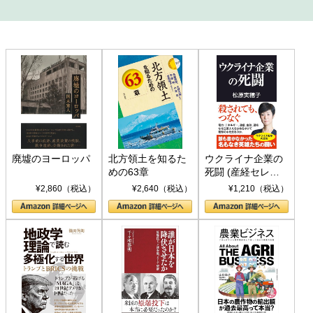
廃墟のヨーロッパ
北方領土を知るた
ウクライナ企業の
めの63章
死闘 (産経セレク
ト S 039)
¥2,860（税込）
¥2,640（税込）
¥1,210（税込）