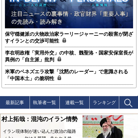
保守穏健派の大物政治家ラーリージャーニーの殺害が閉ざ
すイランとの交渉可能性
李在明政権「実用外交」の中核、魏聖洛・国家安保室長が
異例の「自主派」批判
米軍のベネズエラ攻撃「沈黙のレーダー」で意識される
「中国本土」の脆弱性
最新記事
執筆者一覧
連載一覧
ランキング
村上拓哉：混沌のイラン情勢
イラン現体制が迷い込んだ政治の隘路