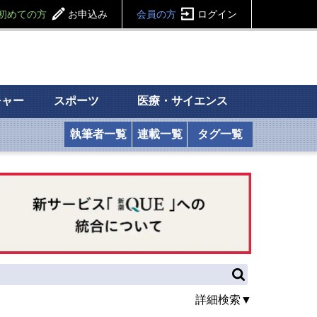
初めての方
お申込み
会員の方
ログイン
チャー
スポーツ
医療・サイエンス
執筆者一覧
連載一覧
タグ一覧
詳細検索▼