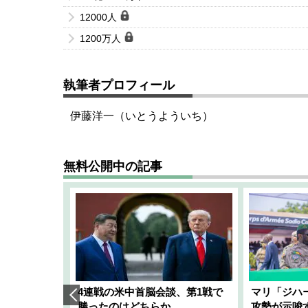
12000人
1200万人
執筆者プロフィール
伊藤洋一（いとうよういち）
無料公開中の記事
艦隊」構想
4連戦の米中首脳会談、第1戦で
マリ「ジハ
「空白」
勝ったのはどちらか
攻勢が示唆