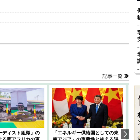
記事一覧
ーディスト組織」の
「エネルギー供給国としての東
韓
する西アフリカの更
南アジア」の重要性と抱える課
1