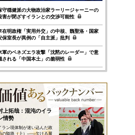
保守穏健派の大物政治家ラーリージャーニーの
殺害が閉ざすイランとの交渉可能性
李在明政権「実用外交」の中核、魏聖洛・国家
安保室長が異例の「自主派」批判
米軍のベネズエラ攻撃「沈黙のレーダー」で意
識される「中国本土」の脆弱性
村上拓哉：混沌のイラ
ン情勢
イラン現体制が迷い込んだ政
国にも理解してほしい「極東
ホルムズ海峡危機で加速したエ
治の隘路（上）――欠ける展
905年体制」における日米韓安
ネルギー転換が「中国依存」に