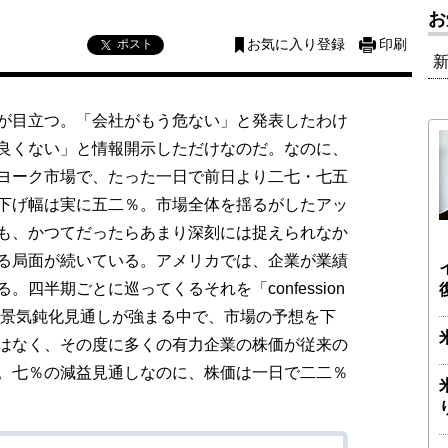
お
ポスト
お気に入り登録
印刷
が目立つ。「会社がもう危ない」と発表したわけ
良くない」と情報開示しただけなのだ。なのに、
ヨーク市場で、たった一日で前日より二七・七五
下げ幅は実に五二％。市場全体を揺るがしたアッ
も、かつてだったらあまり深刻には捉えられなか
る局面が続いている。アメリカでは、企業が業績
四半期ごとに巡ってくるそれを「confession
年は景気鈍化見通しが強まる中で、市場の予想を下
はなく、その度に多くの有力企業の株価が従来の
。七％の減益見通しなのに、株価は一日で二二％