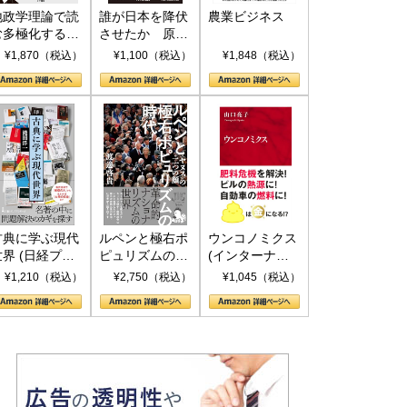
地政学理論で読
誰が日本を降伏
農業ビジネス
む多極化する世
させたか 原爆
界：トランプと
投下、ソ連参
¥1,870（税込）
¥1,100（税込）
¥1,848（税込）
RICSの挑戦
戦、そして聖断
(PHP新書)
古典に学ぶ現代
ルペンと極右ポ
ウンコノミクス
世界 (日経プレ
ピュリズムの時
(インターナシ
ミアシリーズ)
代：〈ヤヌス〉
ョナル新書)
¥1,210（税込）
¥2,750（税込）
¥1,045（税込）
の二つの顔