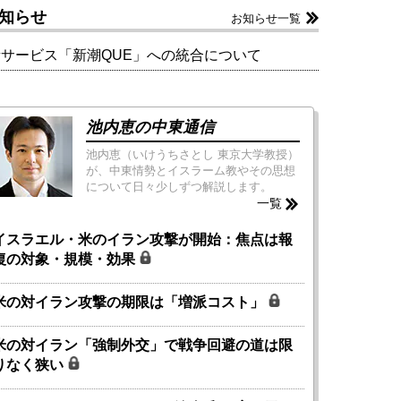
知らせ
お知らせ一覧
新サービス「新潮QUE」への統合について
池内恵の中東通信
池内恵（いけうちさとし 東京大学教授）
が、中東情勢とイスラーム教やその思想
について日々少しずつ解説します。
一覧
イスラエル・米のイラン攻撃が開始：焦点は報
復の対象・規模・効果
米の対イラン攻撃の期限は「増派コスト」
米の対イラン「強制外交」で戦争回避の道は限
りなく狭い