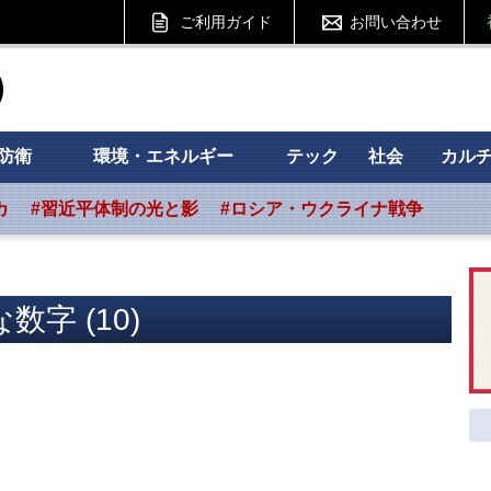
ご利用ガイド
お問い合わせ
ht フォーサイト
防衛
環境・エネルギー
テック
社会
カル
カ
#習近平体制の光と影
#ロシア・ウクライナ戦争
数字 (10)