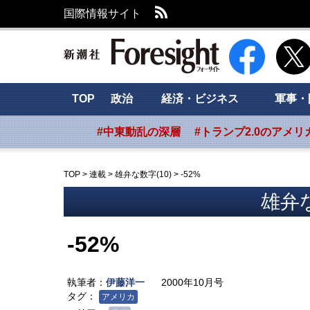
RSS
国際情報サイト
新潮社 Foresig
TOP
政治
経済・ビジネス
軍事・
#中東動乱の深層
#トランプ2.0のアメリ
TOP
>
連載
>
雄弁な数字(10)
>
-52%
雄弁な
-52%
執筆者：
伊藤洋一
2000年10月号
タグ：
アメリカ