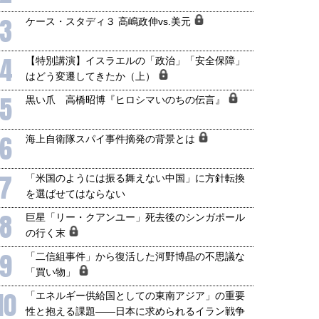
3
ケース・スタディ３ 高嶋政伸vs.美元
4
【特別講演】イスラエルの「政治」「安全保障」
はどう変遷してきたか（上）
5
黒い爪 高橋昭博『ヒロシマいのちの伝言』
6
海上自衛隊スパイ事件摘発の背景とは
7
「米国のようには振る舞えない中国」に方針転換
を選ばせてはならない
8
巨星「リー・クアンユー」死去後のシンガポール
の行く末
9
「二信組事件」から復活した河野博晶の不思議な
「買い物」
10
「エネルギー供給国としての東南アジア」の重要
性と抱える課題――日本に求められるイラン戦争