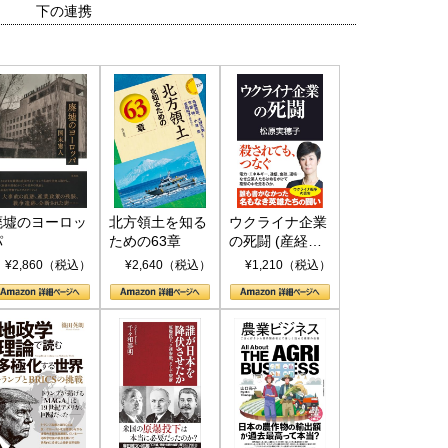
下の連携
廃墟のヨーロッ
北方領土を知る
ウクライナ企業
パ
ための63章
の死闘 (産経セ
レクト S 039)
¥2,860（税込）
¥2,640（税込）
¥1,210（税込）