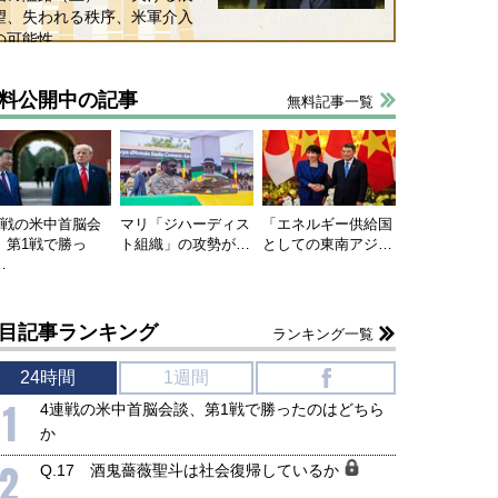
望、失われる秩序、米軍介入
保障協力の意味
行き着くリスク
の可能性
和泰明
小山堅
6年5月15日
2026年5月14日
料公開中の記事
無料記事一覧
連戦の米中首脳会
マリ「ジハーディス
「エネルギー供給国
、第1戦で勝っ
ト組織」の攻勢が…
としての東南アジ…
…
目記事ランキング
ランキング一覧
24時間
1週間
f
1
4連戦の米中首脳会談、第1戦で勝ったのはどちら
か
2
Q.17 酒鬼薔薇聖斗は社会復帰しているか