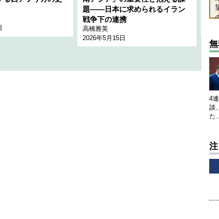
題――日本に求められるイラン
全
千々
戦争下の連携
日
202
高橋雅英
2026年5月15日
無
4
談
た
注