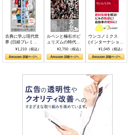
古典に学ぶ現代世
ルペンと極右ポピ
ウンコノミクス
界 (日経プレミア
ュリズムの時代：
(インターナショナ
シリーズ)
〈ヤヌス〉の二つ
ル新書)
¥1,210（税込）
¥2,750（税込）
¥1,045（税込）
の顔