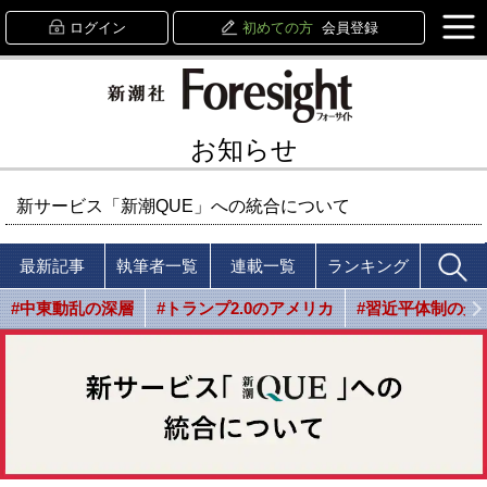
ログイン
初めての方
会員登録
お知らせ
新サービス「新潮QUE」への統合について
最新記事
執筆者一覧
連載一覧
ランキング
#中東動乱の深層
#トランプ2.0のアメリカ
#習近平体制の光