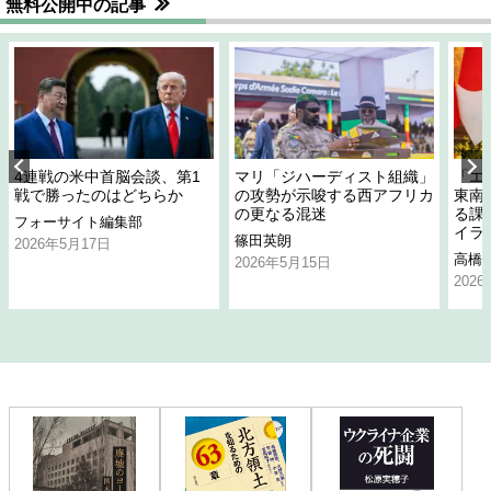
無料公開中の記事
4連戦の米中首脳会談、第1
マリ「ジハーディスト組織」
「エ
戦で勝ったのはどちらか
の攻勢が示唆する西アフリカ
東南
の更なる混迷
る課
フォーサイト編集部
イラ
篠田英朗
2026年5月17日
高橋
2026年5月15日
202