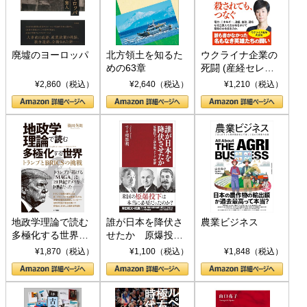
廃墟のヨーロッパ
北方領土を知るた
ウクライナ企業の
めの63章
死闘 (産経セレク
ト S 039)
¥2,860（税込）
¥2,640（税込）
¥1,210（税込）
地政学理論で読む
誰が日本を降伏さ
農業ビジネス
多極化する世界：
せたか 原爆投
トランプとBRICS
下、ソ連参戦、そ
¥1,870（税込）
¥1,100（税込）
¥1,848（税込）
の挑戦
して聖断 (PHP新
書)