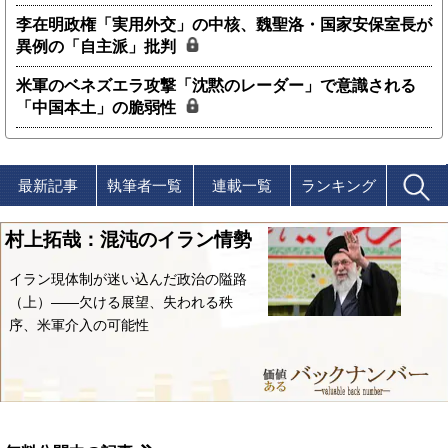
李在明政権「実用外交」の中核、魏聖洛・国家安保室長が
異例の「自主派」批判
米軍のベネズエラ攻撃「沈黙のレーダー」で意識される
「中国本土」の脆弱性
最新記事
執筆者一覧
連載一覧
ランキング
村上拓哉：混沌のイラン情勢
イラン現体制が迷い込んだ政治の隘路
（上）――欠ける展望、失われる秩
序、米軍介入の可能性