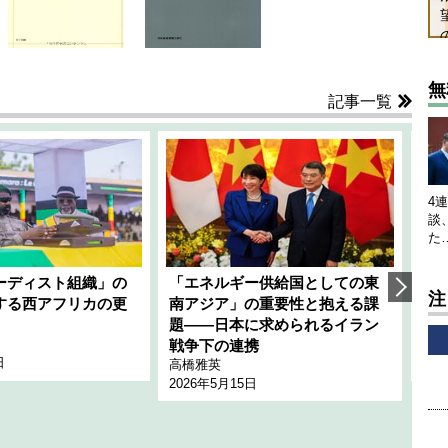
無
記事一覧
4
談
た
ーディスト組織」の
「エネルギー供給国としての東
韓
注
する西アフリカの更
南アジア」の重要性と抱える課
1
題――日本に求められるイラン
全
千々
戦争下の連携
日
202
高橋雅英
2026年5月15日