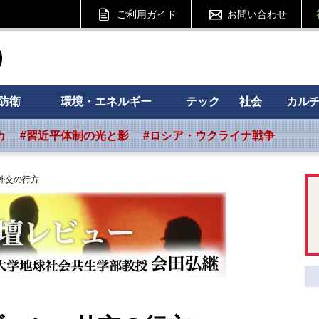
ご利用ガイド
お問い合わせ
ht フォーサイト
防衛
環境・エネルギー
テック
社会
カル
カ
#習近平体制の光と影
#ロシア・ウクライナ戦争
外交の行方