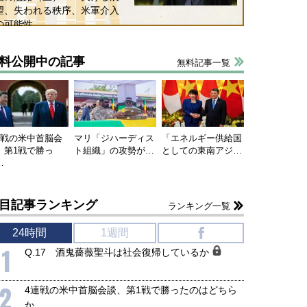
望、失われる秩序、米軍介入
の可能性
料公開中の記事
無料記事一覧
連戦の米中首脳会
マリ「ジハーディス
「エネルギー供給国
、第1戦で勝っ
ト組織」の攻勢が…
としての東南アジ…
…
国にも理解してほしい「極東
ホルムズ海峡危機で加速したエ
目記事ランキング
ランキング一覧
905年体制」における日米韓安
ネルギー転換が「中国依存」に
保障協力の意味
行き着くリスク
24時間
1週間
f
和泰明
小山堅
6年5月15日
2026年5月14日
1
Q.17 酒鬼薔薇聖斗は社会復帰しているか
2
4連戦の米中首脳会談、第1戦で勝ったのはどちら
か