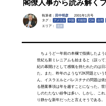
閣僚人事から読み解く
執筆者：
田中明彦
2001年1月号
タグ：
アメリカ
中国
大統領
CIA
台湾
エリア：
北米
ちょうど一年前の本欄で指摘したよう
世紀も新ミレニアムも始まると（誤って
紀の幕開けとして感慨を持たれたのは日
た。また、昨年のようなY2K問題とい
ん、イスラエルとパレスチナの問題は依
る懸案事項は年を越すことになった。世
しのたたない紛争は多い。しかし、これ
り静かな新年だったと言えそうである。