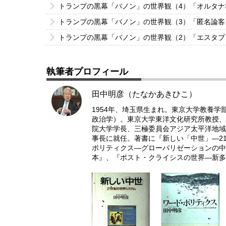
トランプの黒幕「バノン」の世界観（4）「オルタ
トランプの黒幕「バノン」の世界観（3）「匿名論
トランプの黒幕「バノン」の世界観（2）「エスタ
執筆者プロフィール
田中明彦（たなかあきひこ）
1954年、埼玉県生まれ。東京大学教養学
政治学）。東京大学東洋文化研究所教授、
院大学学長、三極委員会アジア太平洋地域議
事長に就任。著書に『新しい「中世」―2
ポリティクス―グローバリゼーションの中
本』、『ポスト・クライシスの世界―新多