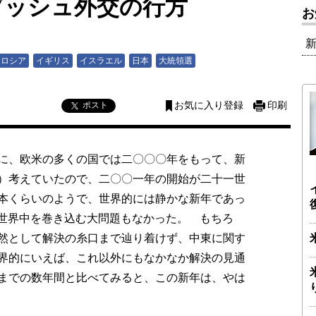
ブッシュ外交の行方
お
ロシア
イギリス
イスラエル
日本
大統領選
ポスト
お気に入り登録
印刷
に、欧米の多くの国では二〇〇〇年をもって、新
）考えていたので、二〇〇一年の開始が二十一世
本くらいのようで、世界的には静かな新年であっ
う世界中を巻き込む大問題もなかった。 もちろ
然として解決の糸口まで辿り着けず、中東に関す
界的にいえば、これ以外にもなかなか解決の見通
までの数年間と比べてみると、この新年は、やは