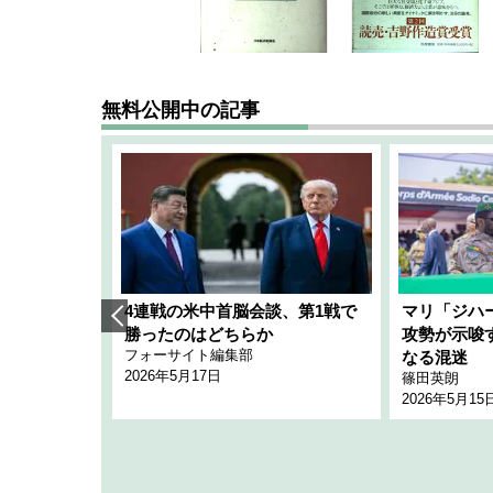
無料公開中の記事
艦隊」構想
4連戦の米中首脳会談、第1戦で
マリ「ジハ
「空白」
勝ったのはどちらか
攻勢が示唆
フォーサイト編集部
のか
なる混迷
2026年5月17日
篠田英朗
2026年5月15