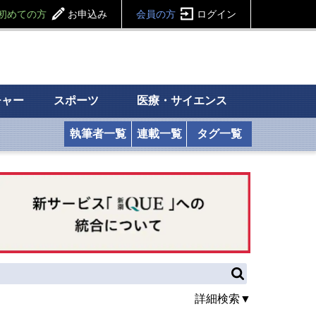
初めての方
お申込み
会員の方
ログイン
チャー
スポーツ
医療・サイエンス
執筆者一覧
連載一覧
タグ一覧
詳細検索▼