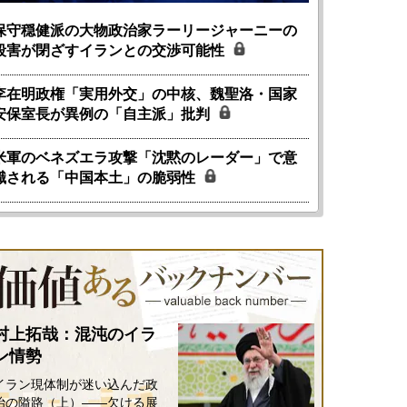
保守穏健派の大物政治家ラーリージャーニーの
殺害が閉ざすイランとの交渉可能性
李在明政権「実用外交」の中核、魏聖洛・国家
安保室長が異例の「自主派」批判
米軍のベネズエラ攻撃「沈黙のレーダー」で意
識される「中国本土」の脆弱性
村上拓哉：混沌のイラ
ン情勢
イラン現体制が迷い込んだ政
治の隘路（上）――欠ける展