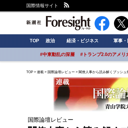
RSS
国際情報サイト
新潮社 Foresig
TOP
政治
経済・ビジネス
軍事・
#中東動乱の深層
#トランプ2.0のアメリ
TOP
>
連載
>
国際論壇レビュー
>
閣僚人事から読み解くブッシュ
国際論壇レビュー