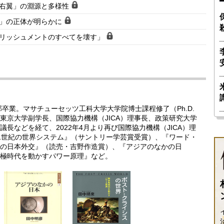
ナ右翼」の淵源と多様性
客」の正体が明らかに
ブリッシュメントのすべてを壊す」
部卒業。マサチューセッツ工科大学大学院博士課程修了（Ph.D.
東京大学副学長、国際協力機構（JICA）理事長、政策研究大学
長などを経て、2022年4月より再び国際協力機構（JICA）理
1世紀の世界システム』（サントリー学芸賞受賞）、『ワード・
の日本外交』（読売・吉野作造賞）、『アジアのなかの日
極時代を動かすパワー原理』など。