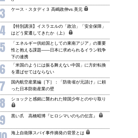
3
ケース・スタディ３ 高嶋政伸vs.美元
4
【特別講演】イスラエルの「政治」「安全保障」
はどう変遷してきたか（上）
5
「エネルギー供給国としての東南アジア」の重要
性と抱える課題――日本に求められるイラン戦争
下の連携
6
「米国のようには振る舞えない中国」に方針転換
を選ばせてはならない
7
国内航空産業編［下］：「防衛省が元請け」に頼
った日本防衛産業の壁
8
ショックと感銘に襲われた韓国少年とのやり取り
9
黒い爪 高橋昭博『ヒロシマいのちの伝言』
10
海上自衛隊スパイ事件摘発の背景とは