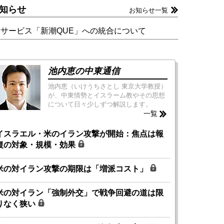
知らせ
お知らせ一覧
新サービス「新潮QUE」への統合について
池内恵の中東通信
池内恵（いけうちさとし 東京大学教授）
が、中東情勢とイスラーム教やその思想
について日々少しずつ解説します。
一覧
イスラエル・米のイラン攻撃が開始：焦点は報
復の対象・規模・効果
米の対イラン攻撃の期限は「増派コスト」
米の対イラン「強制外交」で戦争回避の道は限
りなく狭い