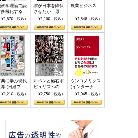
地政学理論で読
誰が日本を降伏
農業ビジネス
む多極化する世
させたか 原爆
界：トランプと
投下、ソ連参
¥1,870（税込）
¥1,100（税込）
¥1,848（税込）
RICSの挑戦
戦、そして聖断
(PHP新書)
古典に学ぶ現代
ルペンと極右ポ
ウンコノミクス
世界 (日経プレ
ピュリズムの時
(インターナシ
ミアシリーズ)
代：〈ヤヌス〉
ョナル新書)
¥1,210（税込）
¥2,750（税込）
¥1,045（税込）
の二つの顔