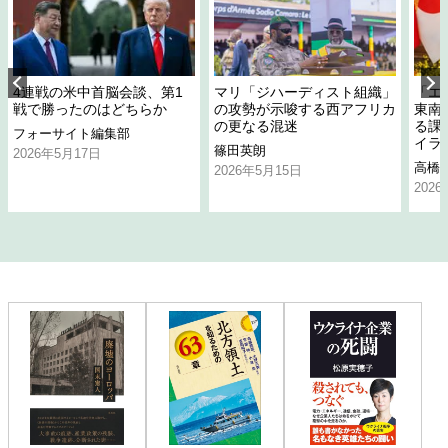
4連戦の米中首脳会談、第1
マリ「ジハーディスト組織」
「エ
戦で勝ったのはどちらか
の攻勢が示唆する西アフリカ
東南
の更なる混迷
る課
フォーサイト編集部
イラ
篠田英朗
2026年5月17日
高橋
2026年5月15日
202