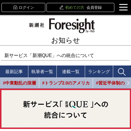
ログイン
初めての方
会員登録
お知らせ
新サービス「新潮QUE」への統合について
最新記事
執筆者一覧
連載一覧
ランキング
#中東動乱の深層
#トランプ2.0のアメリカ
#習近平体制の光