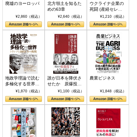
廃墟のヨーロッパ
北方領土を知るた
ウクライナ企業の
めの63章
死闘 (産経セレク
ト S 039)
¥2,860（税込）
¥2,640（税込）
¥1,210（税込）
地政学理論で読む
誰が日本を降伏さ
農業ビジネス
多極化する世界：
せたか 原爆投
トランプとBRICS
下、ソ連参戦、そ
¥1,870（税込）
¥1,100（税込）
¥1,848（税込）
の挑戦
して聖断 (PHP新
書)