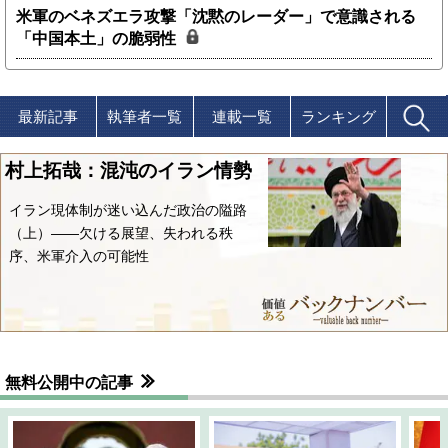
米軍のベネズエラ攻撃「沈黙のレーダー」で意識される
「中国本土」の脆弱性
最新記事
執筆者一覧
連載一覧
ランキング
村上拓哉：混沌のイラン情勢
イラン現体制が迷い込んだ政治の隘路
（上）――欠ける展望、失われる秩
序、米軍介入の可能性
無料公開中の記事