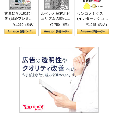
古典に学ぶ現代世
ルペンと極右ポピ
ウンコノミクス
界 (日経プレミア
ュリズムの時代：
(インターナショナ
シリーズ)
〈ヤヌス〉の二つ
ル新書)
¥1,210（税込）
¥2,750（税込）
¥1,045（税込）
の顔