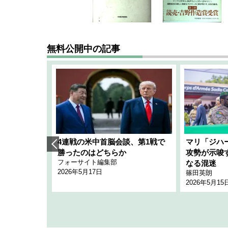
無料公開中の記事
艦隊」構想
4連戦の米中首脳会談、第1戦で
マリ「ジハ
「空白」
勝ったのはどちらか
攻勢が示唆
フォーサイト編集部
のか
なる混迷
2026年5月17日
篠田英朗
2026年5月15