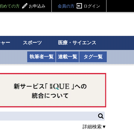
初めての方
お申込み
会員の方
ログイン
チャー
スポーツ
医療・サイエンス
執筆者一覧
連載一覧
タグ一覧
詳細検索▼