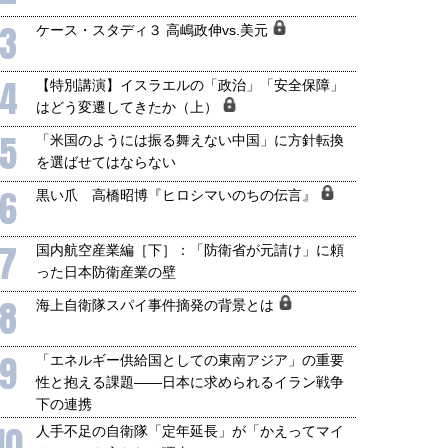
3
ケース・スタディ３ 高嶋政伸vs.美元
4
【特別講演】イスラエルの「政治」「安全保障」
はどう変遷してきたか（上）
5
「米国のようには振る舞えない中国」に方針転換
を選ばせてはならない
6
黒い爪 高橋昭博『ヒロシマいのちの伝言』
7
国内航空産業編［下］：「防衛省が元請け」に頼
った日本防衛産業の壁
8
海上自衛隊スパイ事件摘発の背景とは
9
「エネルギー供給国としての東南アジア」の重要
性と抱える課題――日本に求められるイラン戦争
下の連携
10
人手不足の自衛隊「定年延長」が「かえってマイ