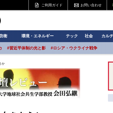
ご利用ガイド
お問い合わせ
ht フォーサイト
防衛
環境・エネルギー
テック
社会
カル
カ
#習近平体制の光と影
#ロシア・ウクライナ戦争
うか