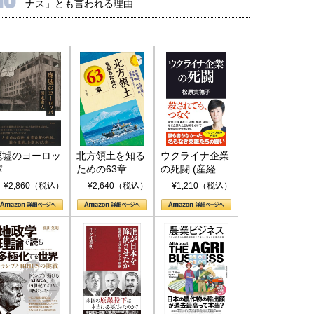
ナス」とも言われる理由
廃墟のヨーロッ
北方領土を知る
ウクライナ企業
パ
ための63章
の死闘 (産経セ
レクト S 039)
¥2,860（税込）
¥2,640（税込）
¥1,210（税込）