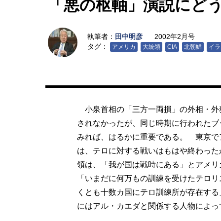
「悪の枢軸」演説にど
執筆者：
田中明彦
2002年2月号
タグ：
アメリカ
大統領
CIA
北朝鮮
イラ
小泉首相の「三方一両損」の外相・外
されなかったが、同じ時期に行われたブ
みれば、はるかに重要である。 東京で
は、テロに対する戦いはもはや終わった
領は、「我が国は戦時にある」とアメリ
「いまだに何万もの訓練を受けたテロリ
くとも十数カ国にテロ訓練所が存在する
にはアル・カエダと関係する人物によっ