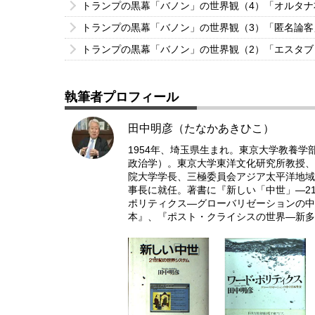
トランプの黒幕「バノン」の世界観（4）「オルタ
トランプの黒幕「バノン」の世界観（3）「匿名論
トランプの黒幕「バノン」の世界観（2）「エスタ
執筆者プロフィール
田中明彦（たなかあきひこ）
1954年、埼玉県生まれ。東京大学教養学
政治学）。東京大学東洋文化研究所教授、
院大学学長、三極委員会アジア太平洋地域議
事長に就任。著書に『新しい「中世」―2
ポリティクス―グローバリゼーションの中
本』、『ポスト・クライシスの世界―新多