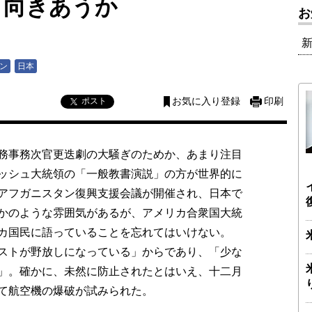
う向きあうか
お
ン
日本
ポスト
お気に入り登録
印刷
務事務次官更迭劇の大騒ぎのためか、あまり注目
ッシュ大統領の「一般教書演説」の方が世界的に
アフガニスタン復興支援会議が開催され、日本で
かのような雰囲気があるが、アメリカ合衆国大統
カ国民に語っていることを忘れてはいけない。
ストが野放しになっている」からであり、「少な
」。確かに、未然に防止されたとはいえ、十二月
て航空機の爆破が試みられた。