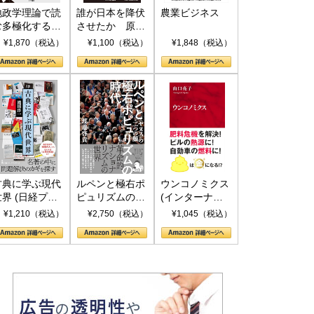
地政学理論で読
誰が日本を降伏
農業ビジネス
む多極化する世
させたか 原爆
界：トランプと
投下、ソ連参
¥1,870（税込）
¥1,100（税込）
¥1,848（税込）
RICSの挑戦
戦、そして聖断
(PHP新書)
古典に学ぶ現代
ルペンと極右ポ
ウンコノミクス
世界 (日経プレ
ピュリズムの時
(インターナシ
ミアシリーズ)
代：〈ヤヌス〉
ョナル新書)
¥1,210（税込）
¥2,750（税込）
¥1,045（税込）
の二つの顔