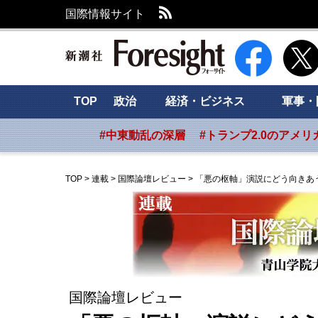
RSS
国際情報サイト
新潮社 Foresig
TOP
政治
経済・ビジネス
軍事・
#中東動乱の深層
#トランプ2.0のアメリ
TOP
>
連載
>
国際論壇レビュー
>
「悪の枢軸」演説にどう向きあ
国際論壇レビュー