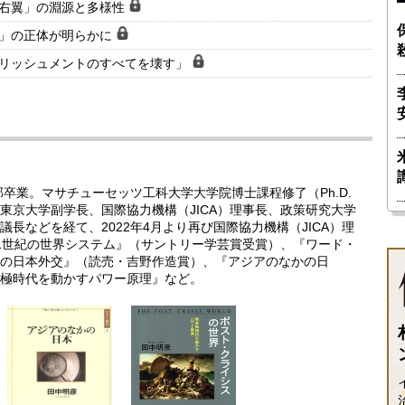
ナ右翼」の淵源と多様性
客」の正体が明らかに
ブリッシュメントのすべてを壊す」
部卒業。マサチューセッツ工科大学大学院博士課程修了（Ph.D.
東京大学副学長、国際協力機構（JICA）理事長、政策研究大学
長などを経て、2022年4月より再び国際協力機構（JICA）理
1世紀の世界システム』（サントリー学芸賞受賞）、『ワード・
の日本外交』（読売・吉野作造賞）、『アジアのなかの日
極時代を動かすパワー原理』など。