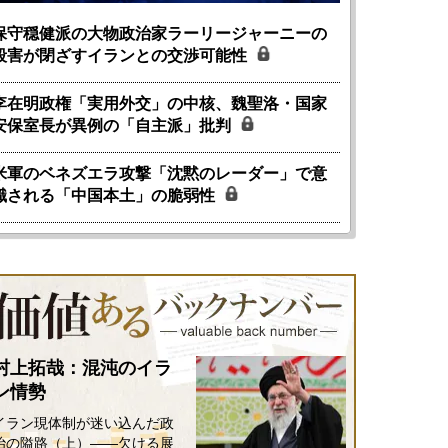
保守穏健派の大物政治家ラーリージャーニーの
殺害が閉ざすイランとの交渉可能性
李在明政権「実用外交」の中核、魏聖洛・国家
安保室長が異例の「自主派」批判
米軍のベネズエラ攻撃「沈黙のレーダー」で意
識される「中国本土」の脆弱性
村上拓哉：混沌のイラ
ン情勢
イラン現体制が迷い込んだ政
治の隘路（上）――欠ける展