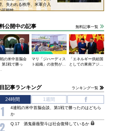
望、失われる秩序、米軍介入
の可能性
料公開中の記事
無料記事一覧
連戦の米中首脳会
マリ「ジハーディス
「エネルギー供給国
、第1戦で勝っ
ト組織」の攻勢が…
としての東南アジ…
…
国にも理解してほしい「極東
ホルムズ海峡危機で加速したエ
目記事ランキング
905年体制」における日米韓安
ネルギー転換が「中国依存」に
ランキング一覧
保障協力の意味
行き着くリスク
24時間
1週間
f
和泰明
小山堅
6年5月15日
2026年5月14日
1
4連戦の米中首脳会談、第1戦で勝ったのはどちら
か
2
Q.17 酒鬼薔薇聖斗は社会復帰しているか