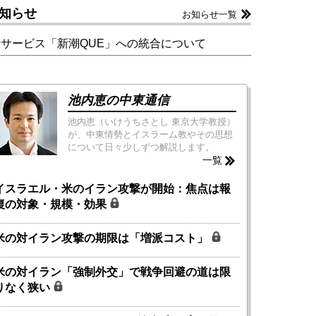
知らせ
お知らせ一覧
新サービス「新潮QUE」への統合について
池内恵の中東通信
池内恵（いけうちさとし 東京大学教授）
が、中東情勢とイスラーム教やその思想
について日々少しずつ解説します。
一覧
イスラエル・米のイラン攻撃が開始：焦点は報
復の対象・規模・効果
米の対イラン攻撃の期限は「増派コスト」
米の対イラン「強制外交」で戦争回避の道は限
りなく狭い