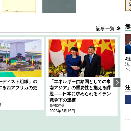
無
記事一覧
4
談
た
ーディスト組織」の
「エネルギー供給国としての東
韓
注
する西アフリカの更
南アジア」の重要性と抱える課
1
題――日本に求められるイラン
全
千々
戦争下の連携
日
202
高橋雅英
2026年5月15日