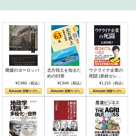
廃墟のヨーロッパ
北方領土を知るた
ウクライナ企業の
めの63章
死闘 (産経セレク
ト S 039)
¥2,860（税込）
¥2,640（税込）
¥1,210（税込）