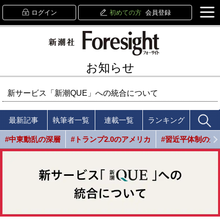
ログイン
初めての方
会員登録
お知らせ
新サービス「新潮QUE」への統合について
最新記事
執筆者一覧
連載一覧
ランキング
#中東動乱の深層
#トランプ2.0のアメリカ
#習近平体制の光