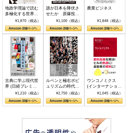
地政学理論で読む
誰が日本を降伏さ
農業ビジネス
多極化する世界：
せたか 原爆投
トランプとBRICS
下、ソ連参戦、そ
¥1,870（税込）
¥1,100（税込）
¥1,848（税込）
の挑戦
して聖断 (PHP新
書)
古典に学ぶ現代世
ルペンと極右ポピ
ウンコノミクス
界 (日経プレミア
ュリズムの時代：
(インターナショナ
シリーズ)
〈ヤヌス〉の二つ
ル新書)
¥1,210（税込）
¥2,750（税込）
¥1,045（税込）
の顔