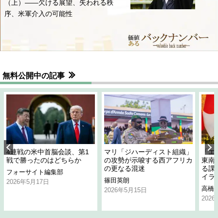
（上）――欠ける展望、失われる秩
序、米軍介入の可能性
無料公開中の記事
4連戦の米中首脳会談、第1
マリ「ジハーディスト組織」
「エ
戦で勝ったのはどちらか
の攻勢が示唆する西アフリカ
東南
の更なる混迷
る課
フォーサイト編集部
イラ
篠田英朗
2026年5月17日
高橋
2026年5月15日
202