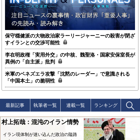
保守穏健派の大物政治家ラーリージャーニーの殺害が閉ざ
すイランとの交渉可能性
李在明政権「実用外交」の中核、魏聖洛・国家安保室長が
異例の「自主派」批判
米軍のベネズエラ攻撃「沈黙のレーダー」で意識される
「中国本土」の脆弱性
最新記事
執筆者一覧
連載一覧
ランキング
村上拓哉：混沌のイラン情勢
イラン現体制が迷い込んだ政治の隘路