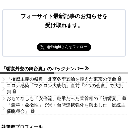
フォーサイト最新記事のお知らせを
受け取れます。
@Fsightさんをフォロー
「饗宴外交の舞台裏」のバックナンバー
「権威主義の祭典」北京冬季五輪を控えた東京の使命
コロナ感染「マクロン大統領」直前「2つの会食」で大批
判
おもてなしも「安倍流」継承だった菅首相の「初饗宴」
「豪華・象徴性」で米・台湾連携強化を演出した「総統主
催晩餐会」
執筆者プロフィール