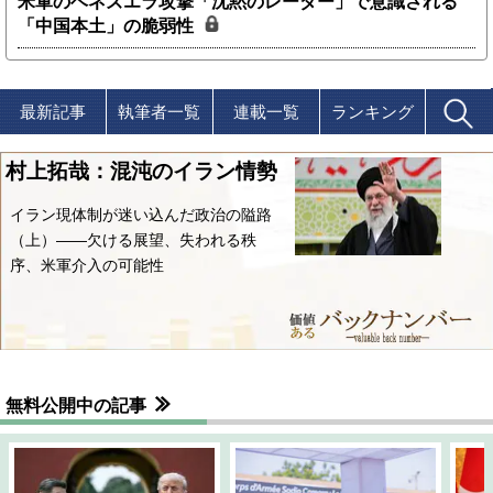
米軍のベネズエラ攻撃「沈黙のレーダー」で意識される
「中国本土」の脆弱性
最新記事
執筆者一覧
連載一覧
ランキング
村上拓哉：混沌のイラン情勢
イラン現体制が迷い込んだ政治の隘路
（上）――欠ける展望、失われる秩
序、米軍介入の可能性
無料公開中の記事