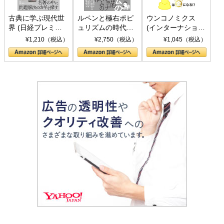
古典に学ぶ現代世
ルペンと極右ポピ
ウンコノミクス
界 (日経プレミア
ュリズムの時代：
(インターナショナ
シリーズ)
〈ヤヌス〉の二つ
ル新書)
¥1,210（税込）
¥2,750（税込）
¥1,045（税込）
の顔