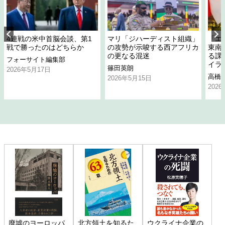
4連戦の米中首脳会談、第1
マリ「ジハーディスト組織」
「エ
戦で勝ったのはどちらか
の攻勢が示唆する西アフリカ
東南
の更なる混迷
る課
フォーサイト編集部
イラ
篠田英朗
2026年5月17日
高橋
2026年5月15日
202
廃墟のヨーロッパ
北方領土を知るた
ウクライナ企業の