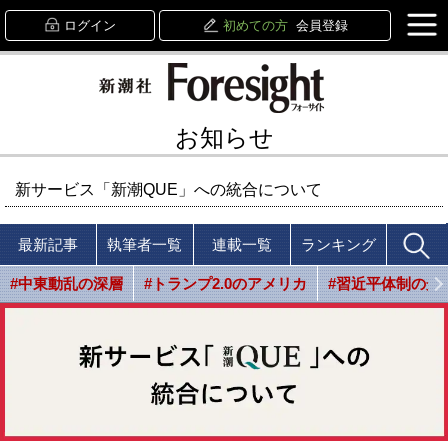
ログイン
初めての方
会員登録
お知らせ
新サービス「新潮QUE」への統合について
最新記事
執筆者一覧
連載一覧
ランキング
#中東動乱の深層
#トランプ2.0のアメリカ
#習近平体制の光