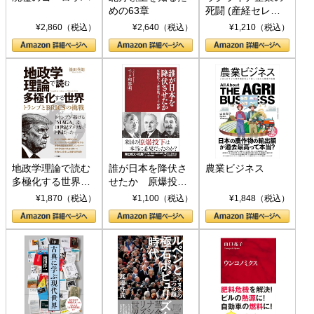
めの63章
死闘 (産経セレク
ト S 039)
¥2,860（税込）
¥2,640（税込）
¥1,210（税込）
地政学理論で読む
誰が日本を降伏さ
農業ビジネス
多極化する世界：
せたか 原爆投
トランプとBRICS
下、ソ連参戦、そ
¥1,870（税込）
¥1,100（税込）
¥1,848（税込）
の挑戦
して聖断 (PHP新
書)