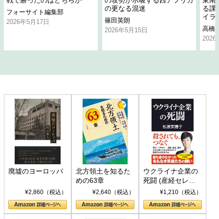
の更なる混迷
る課
フォーサイト編集部
イラ
篠田英朗
2026年5月17日
高橋
2026年5月15日
202
廃墟のヨーロッパ
北方領土を知るた
ウクライナ企業の
めの63章
死闘 (産経セレク
ト S 039)
¥2,860（税込）
¥2,640（税込）
¥1,210（税込）