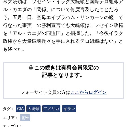
米大統領は、フセイン・イラク大統領と国際テロ組織ア
ル・カエダの「関係」について何度言及したことだろ
う。五月一日、空母エイブラハム・リンカーンの艦上で
行なった事実上の勝利宣言でも大統領は、フセイン政権
を「アル・カエダの同盟国」と指摘した。「今後イラク
政権から大量破壊兵器を手に入れるテロ組織はない」と
も述べた。
この続きは有料会員限定の
記事となります。
フォーサイト会員の方は
ここからログイン
タグ：
CIA
大統領
アメリカ
イラン
エリア：
北米
カテゴリ：