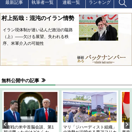
最新記事
執筆者一覧
連載一覧
ランキング
村上拓哉：混沌のイラン情勢
イラン現体制が迷い込んだ政治の隘路
（上）――欠ける展望、失われる秩
序、米軍介入の可能性
無料公開中の記事
4連戦の米中首脳会談、第1
マリ「ジハーディスト組織」
「エ
戦で勝ったのはどちらか
の攻勢が示唆する西アフリカ
東南