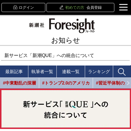
ログイン
初めての方
会員登録
お知らせ
新サービス「新潮QUE」への統合について
最新記事
執筆者一覧
連載一覧
ランキング
#中東動乱の深層
#トランプ2.0のアメリカ
#習近平体制の光