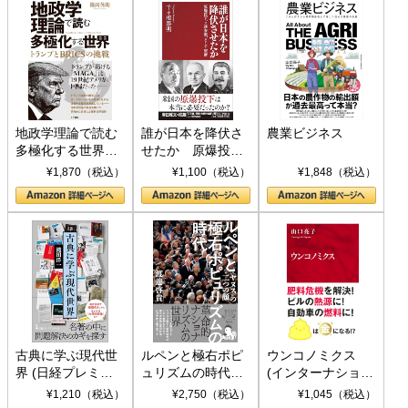
地政学理論で読む
誰が日本を降伏さ
農業ビジネス
多極化する世界：
せたか 原爆投
トランプとBRICS
下、ソ連参戦、そ
¥1,870（税込）
¥1,100（税込）
¥1,848（税込）
の挑戦
して聖断 (PHP新
書)
古典に学ぶ現代世
ルペンと極右ポピ
ウンコノミクス
界 (日経プレミア
ュリズムの時代：
(インターナショナ
シリーズ)
〈ヤヌス〉の二つ
ル新書)
¥1,210（税込）
¥2,750（税込）
¥1,045（税込）
の顔