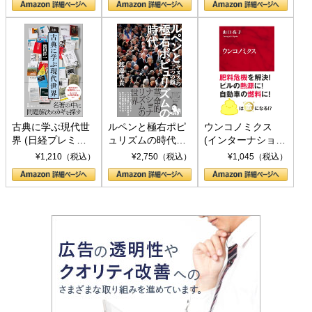
書)
古典に学ぶ現代世
ルペンと極右ポピ
ウンコノミクス
界 (日経プレミア
ュリズムの時代：
(インターナショナ
シリーズ)
〈ヤヌス〉の二つ
ル新書)
¥1,210（税込）
¥2,750（税込）
¥1,045（税込）
の顔