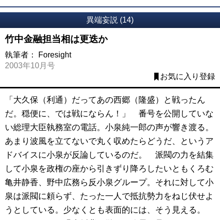
異端妄説 (14)
竹中金融担当相は更迭か
執筆者：
Foresight
2003年10月号
お気に入り登録
「大久保（利通）だってあの西郷（隆盛）と戦ったん
だ。穏便に、では戦にならん！」 番号を公開していな
い総理大臣執務室の電話。小泉純一郎の声が響き渡る。
あまり波風を立てないで丸く収めたらどうだ、というア
ドバイスに小泉が反論しているのだ。 派閥の力を結集
して小泉を政権の座から引きずり降ろしたいともくろむ
亀井静香、野中広務ら反小泉グループ。それに対して小
泉は派閥に頼らず、たった一人で抵抗勢力をねじ伏せよ
うとしている。少なくとも表面的には、そう見える。