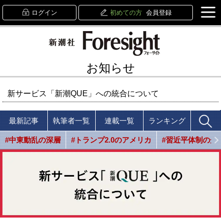
ログイン
初めての方
会員登録
お知らせ
新サービス「新潮QUE」への統合について
最新記事
執筆者一覧
連載一覧
ランキング
#中東動乱の深層
#トランプ2.0のアメリカ
#習近平体制の光