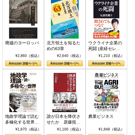
廃墟のヨーロッパ
北方領土を知るた
ウクライナ企業の
めの63章
死闘 (産経セレク
ト S 039)
¥2,860（税込）
¥2,640（税込）
¥1,210（税込）
地政学理論で読む
誰が日本を降伏さ
農業ビジネス
多極化する世界：
せたか 原爆投
トランプとBRICS
下、ソ連参戦、そ
¥1,870（税込）
¥1,100（税込）
¥1,848（税込）
の挑戦
して聖断 (PHP新