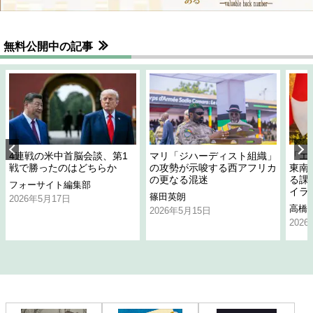
無料公開中の記事
4連戦の米中首脳会談、第1
マリ「ジハーディスト組織」
「エ
戦で勝ったのはどちらか
の攻勢が示唆する西アフリカ
東南
の更なる混迷
る課
フォーサイト編集部
イラ
篠田英朗
2026年5月17日
高橋
2026年5月15日
202