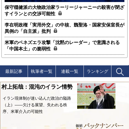
保守穏健派の大物政治家ラーリージャーニーの殺害が閉ざ
すイランとの交渉可能性
李在明政権「実用外交」の中核、魏聖洛・国家安保室長が
異例の「自主派」批判
米軍のベネズエラ攻撃「沈黙のレーダー」で意識される
「中国本土」の脆弱性
最新記事
執筆者一覧
連載一覧
ランキング
村上拓哉：混沌のイラン情勢
イラン現体制が迷い込んだ政治の隘路
（上）――欠ける展望、失われる秩
序、米軍介入の可能性