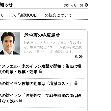
知らせ
お知らせ一覧
新サービス「新潮QUE」への統合について
池内恵の中東通信
池内恵（いけうちさとし 東京大学教授）
が、中東情勢とイスラーム教やその思想
について日々少しずつ解説します。
一覧
イスラエル・米のイラン攻撃が開始：焦点は報
復の対象・規模・効果
米の対イラン攻撃の期限は「増派コスト」
米の対イラン「強制外交」で戦争回避の道は限
りなく狭い