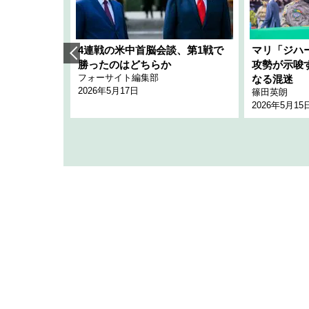
艦隊」構想
4連戦の米中首脳会談、第1戦で
マリ「ジハ
「空白」
勝ったのはどちらか
攻勢が示唆
フォーサイト編集部
のか
なる混迷
2026年5月17日
篠田英朗
2026年5月15