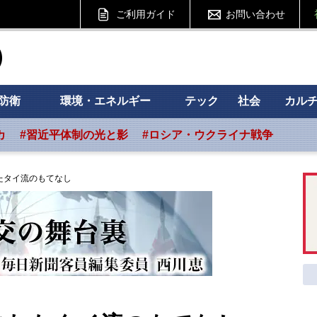
ご利用ガイド
お問い合わせ
ht フォーサイト
防衛
環境・エネルギー
テック
社会
カル
カ
#習近平体制の光と影
#ロシア・ウクライナ戦争
たタイ流のもてなし