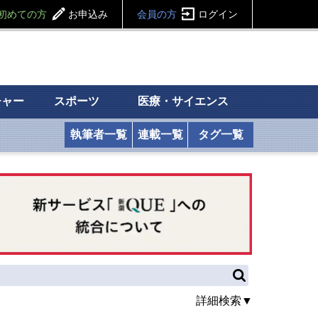
初めての方
お申込み
会員の方
ログイン
チャー
スポーツ
医療・サイエンス
執筆者一覧
連載一覧
タグ一覧
詳細検索▼