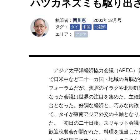
ハツカネズミも駆り出
執筆者：
西川恵
2003年12月号
タグ：
タイ
中国
北朝鮮
エリア：
アジア
アジア太平洋経済協力会議（APEC）
で日米中など二十一カ国・地域の首脳が
フォーラムだが、焦眉のイラクや北朝鮮
なった会議は世界の注目を集めた。主催
台となった。好調な経済と、巧みな内政
て、タイが東南アジア外交の主軸となり
た。 初日の二十日夜、スリキット会議
歓迎晩餐会が開かれた。料理を担当した