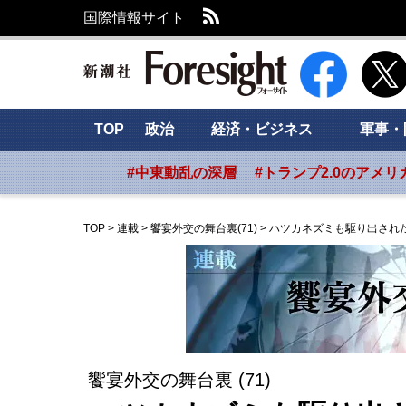
RSS
国際情報サイト
新潮社 Foresig
TOP
政治
経済・ビジネス
軍事・
#中東動乱の深層
#トランプ2.0のアメリ
TOP
>
連載
>
饗宴外交の舞台裏(71)
>
ハツカネズミも駆り出され
饗宴外交の舞台裏 (71)