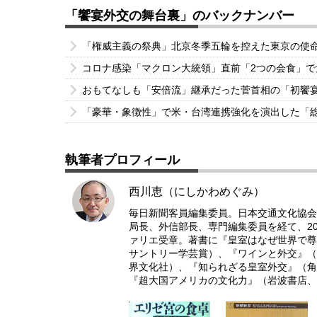
「饗宴外交の舞台裏」のバックナンバー
「権威主義の祭典」北京冬季五輪を控えた東京の使
コロナ感染「マクロン大統領」直前「2つの会食」
おもてなしも「安倍流」継承だった菅首相の「初饗
「豪華・象徴性」で米・台湾連携強化を演出した「
執筆者プロフィール
西川恵（にしかわめぐみ）
毎日新聞客員編集委員。日本交通文化協会
局長、外信部長、専門編集委員を経て、20
ァリエ受章。著書に『皇室はなぜ世界で尊
サントリー学芸賞）、『ワインと外交』（
界文化社）、『知られざる皇室外交』（角
『超大国アメリカの文化力』（岩波書店、