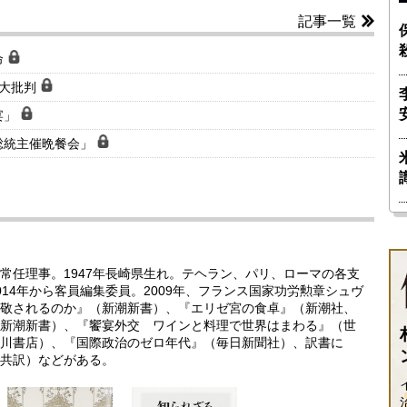
記事一覧
命
で大批判
宴」
総統主催晩餐会」
常任理事。1947年長崎県生れ。テヘラン、パリ、ローマの各支
14年から客員編集委員。2009年、フランス国家功労勲章シュヴ
敬されるのか』（新潮新書）、『エリゼ宮の食卓』（新潮社、
新潮新書）、『饗宴外交 ワインと料理で世界はまわる』（世
川書店）、『国際政治のゼロ年代』（毎日新聞社）、訳書に
共訳）などがある。