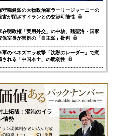
保守穏健派の大物政治家ラーリージャーニーの
殺害が閉ざすイランとの交渉可能性
李在明政権「実用外交」の中核、魏聖洛・国家
安保室長が異例の「自主派」批判
米軍のベネズエラ攻撃「沈黙のレーダー」で意
識される「中国本土」の脆弱性
村上拓哉：混沌のイラ
ン情勢
イラン現体制が迷い込んだ政
治の隘路（上）――欠ける展