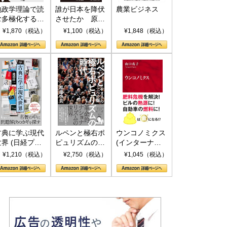
地政学理論で読
誰が日本を降伏
農業ビジネス
む多極化する世
させたか 原爆
界：トランプと
投下、ソ連参
¥1,870（税込）
¥1,100（税込）
¥1,848（税込）
RICSの挑戦
戦、そして聖断
(PHP新書)
古典に学ぶ現代
ルペンと極右ポ
ウンコノミクス
世界 (日経プレ
ピュリズムの時
(インターナシ
ミアシリーズ)
代：〈ヤヌス〉
ョナル新書)
¥1,210（税込）
¥2,750（税込）
¥1,045（税込）
の二つの顔