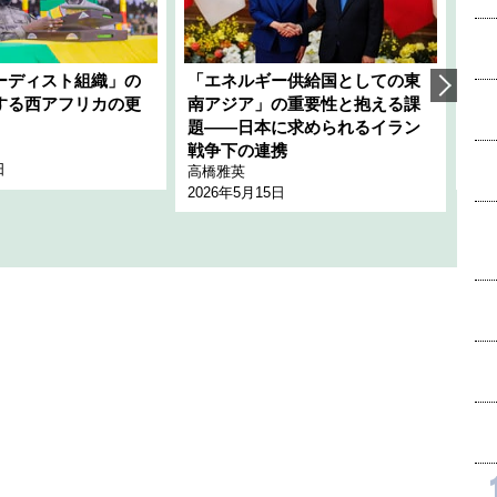
ーディスト組織」の
「エネルギー供給国としての東
韓
する西アフリカの更
南アジア」の重要性と抱える課
1
題――日本に求められるイラン
全
千々
戦争下の連携
日
202
高橋雅英
2026年5月15日