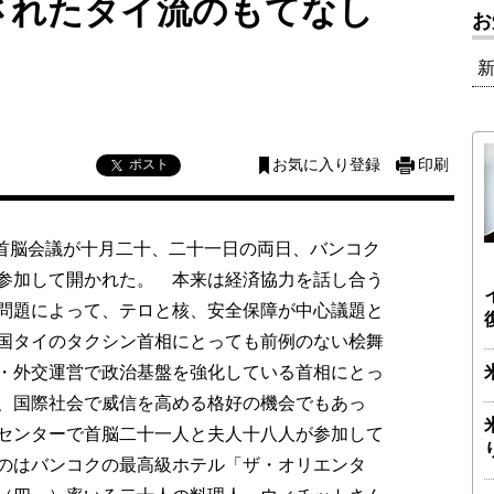
されたタイ流のもてなし
お
ポスト
お気に入り登録
印刷
首脳会議が十月二十、二十一日の両日、バンコク
参加して開かれた。 本来は経済協力を話し合う
問題によって、テロと核、安全保障が中心議題と
国タイのタクシン首相にとっても前例のない桧舞
・外交運営で政治基盤を強化している首相にとっ
、国際社会で威信を高める格好の機会でもあっ
センターで首脳二十一人と夫人十八人が参加して
のはバンコクの最高級ホテル「ザ・オリエンタ