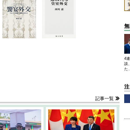
無
4
談
た
注
記事一覧