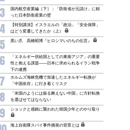
3
国内航空産業編［下］：「防衛省が元請け」に頼
った日本防衛産業の壁
国にも理解してほしい「極東
ホルムズ海峡危機で加速したエ
4
【特別講演】イスラエルの「政治」「安全保障」
905年体制」における日米韓安
ネルギー転換が「中国依存」に
はどう変遷してきたか（上）
保障協力の意味
行き着くリスク
和泰明
小山堅
5
黒い爪 高橋昭博『ヒロシマいのちの伝言』
6年5月15日
2026年5月14日
6
「エネルギー供給国としての東南アジア」の重要
性と抱える課題――日本に求められるイラン戦争
下の連携
7
ホルムズ海峡危機で加速したエネルギー転換が
「中国依存」に行き着くリスク
8
「米国のようには振る舞えない中国」に方針転換
を選ばせてはならない
9
ショックと感銘に襲われた韓国少年とのやり取り
10
海上自衛隊スパイ事件摘発の背景とは