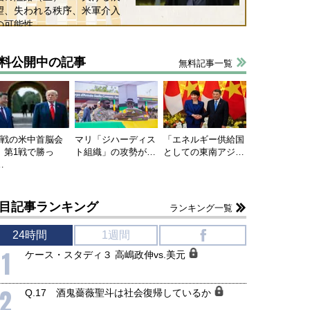
望、失われる秩序、米軍介入
の可能性
料公開中の記事
無料記事一覧
連戦の米中首脳会
マリ「ジハーディス
「エネルギー供給国
、第1戦で勝っ
ト組織」の攻勢が…
としての東南アジ…
…
目記事ランキング
ランキング一覧
24時間
1週間
f
1
ケース・スタディ３ 高嶋政伸vs.美元
2
Q.17 酒鬼薔薇聖斗は社会復帰しているか