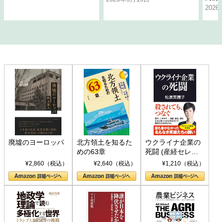
202
廃墟のヨーロッパ
北方領土を知るた
ウクライナ企業の
めの63章
死闘 (産経セレク
ト S 039)
¥2,860（税込）
¥2,640（税込）
¥1,210（税込）