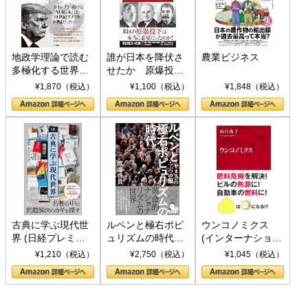
地政学理論で読む
誰が日本を降伏さ
農業ビジネス
多極化する世界：
せたか 原爆投
トランプとBRICS
下、ソ連参戦、そ
¥1,870（税込）
¥1,100（税込）
¥1,848（税込）
の挑戦
して聖断 (PHP新
書)
古典に学ぶ現代世
ルペンと極右ポピ
ウンコノミクス
界 (日経プレミア
ュリズムの時代：
(インターナショナ
シリーズ)
〈ヤヌス〉の二つ
ル新書)
¥1,210（税込）
¥2,750（税込）
¥1,045（税込）
の顔