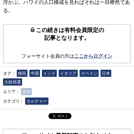
浮かぶ。ハワイの人口構成を見ればそれは一目瞭然であ
る。
この続きは有料会員限定の
記事となります。
フォーサイト会員の方は
ここからログイン
タグ：
移民
中国
インド
イタリア
スペイン
日本
大統領選
エリア：
北米
カテゴリ：
カルチャー
ポスト