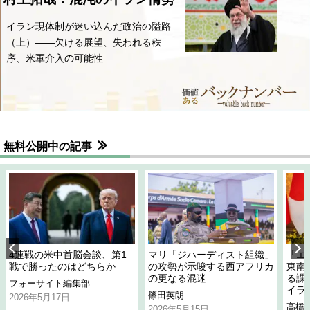
イラン現体制が迷い込んだ政治の隘路
（上）――欠ける展望、失われる秩
序、米軍介入の可能性
無料公開中の記事
4連戦の米中首脳会談、第1
マリ「ジハーディスト組織」
「エ
戦で勝ったのはどちらか
の攻勢が示唆する西アフリカ
東南
の更なる混迷
る課
フォーサイト編集部
イラ
篠田英朗
2026年5月17日
高橋
2026年5月15日