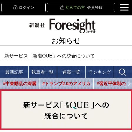
ログイン
初めての方
会員登録
お知らせ
新サービス「新潮QUE」への統合について
最新記事
執筆者一覧
連載一覧
ランキング
#中東動乱の深層
#トランプ2.0のアメリカ
#習近平体制の光