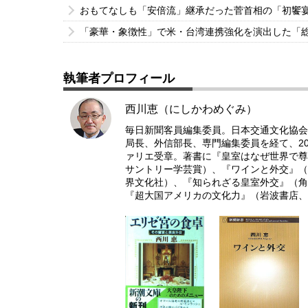
おもてなしも「安倍流」継承だった菅首相の「初饗
「豪華・象徴性」で米・台湾連携強化を演出した「
執筆者プロフィール
西川恵（にしかわめぐみ）
毎日新聞客員編集委員。日本交通文化協会
局長、外信部長、専門編集委員を経て、20
ァリエ受章。著書に『皇室はなぜ世界で尊
サントリー学芸賞）、『ワインと外交』（
界文化社）、『知られざる皇室外交』（角
『超大国アメリカの文化力』（岩波書店、