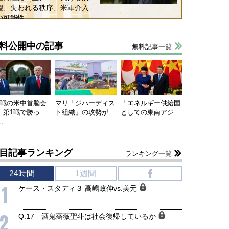
望、失われる秩序、米軍介入
の可能性
料公開中の記事
無料記事一覧
連戦の米中首脳会
マリ「ジハーディス
「エネルギー供給国
、第1戦で勝っ
ト組織」の攻勢が…
としての東南アジ…
…
目記事ランキング
ランキング一覧
24時間
1週間
f
1
ケース・スタディ３ 高嶋政伸vs.美元
国にも理解してほしい「極東
ホルムズ海峡危機で加速したエ
2
Q.17 酒鬼薔薇聖斗は社会復帰しているか
905年体制」における日米韓安
ネルギー転換が「中国依存」に