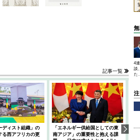
無
4
談
記事一覧
た
注
ーディスト組織」の
「エネルギー供給国としての東
韓
する西アフリカの更
南アジア」の重要性と抱える課
1