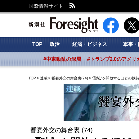
RSS
国際情報サイト
新潮社 Foresig
TOP
政治
経済・ビジネス
軍事・
#中東動乱の深層
#トランプ2.0のアメリ
TOP
>
連載
>
饗宴外交の舞台裏(74)
>
“聖域”を開放するほどの歓
饗宴外交の舞台裏 (74)