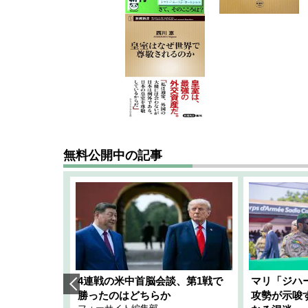
無料公開中の記事
艦隊」構想
4連戦の米中首脳会談、第1戦で
マリ「ジハ
「空白」
勝ったのはどちらか
攻勢が示唆