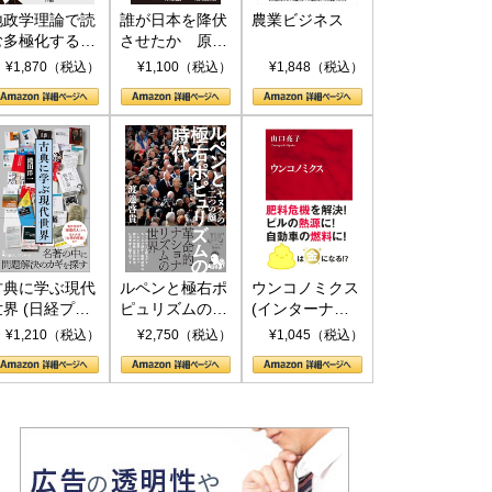
地政学理論で読
誰が日本を降伏
農業ビジネス
む多極化する世
させたか 原爆
界：トランプと
投下、ソ連参
¥1,870（税込）
¥1,100（税込）
¥1,848（税込）
RICSの挑戦
戦、そして聖断
(PHP新書)
古典に学ぶ現代
ルペンと極右ポ
ウンコノミクス
世界 (日経プレ
ピュリズムの時
(インターナシ
ミアシリーズ)
代：〈ヤヌス〉
ョナル新書)
¥1,210（税込）
¥2,750（税込）
¥1,045（税込）
の二つの顔