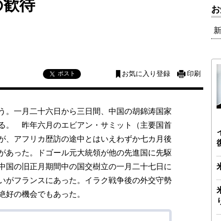
の歓待
お
ポスト
お気に入り登録
印刷
う。一月二十六日から三日間、中国の胡錦涛国家
る。 昨年六月のエビアン・サミット（主要国首
が、アフリカ歴訪の途中とはいえわずか七カ月後
があった。ドゴール元大統領が他の先進国に先駆
中国の旧正月期間中の国交樹立の一月二十七日に
いがフランスにあった。イラク戦争後の外交守勢
絶好の機会でもあった。