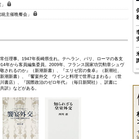
宴」
総統主催晩餐会」
常任理事。1947年長崎県生れ。テヘラン、パリ、ローマの各支
14年から客員編集委員。2009年、フランス国家功労勲章シュヴ
敬されるのか』（新潮新書）、『エリゼ宮の食卓』（新潮社、
新潮新書）、『饗宴外交 ワインと料理で世界はまわる』（世
川書店）、『国際政治のゼロ年代』（毎日新聞社）、訳書に
共訳）などがある。