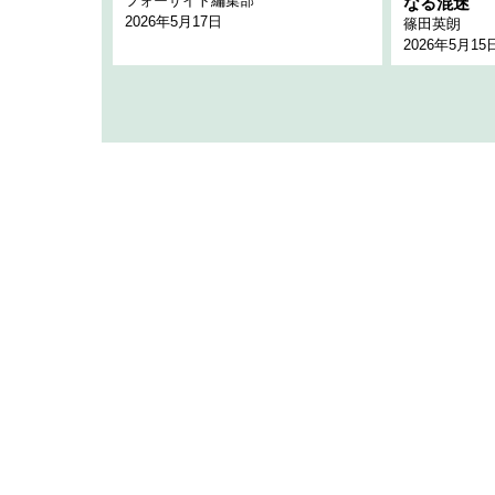
フォーサイト編集部
のか
なる混迷
2026年5月17日
篠田英朗
2026年5月15