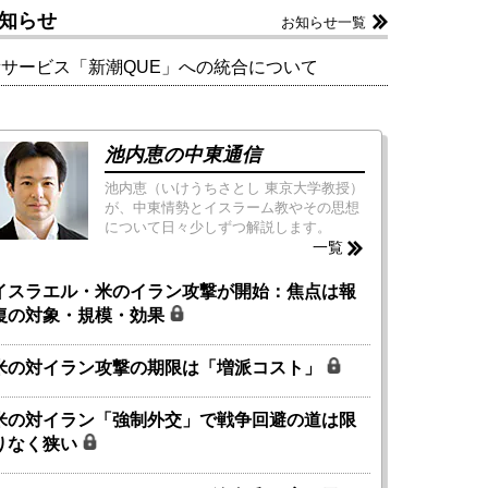
知らせ
お知らせ一覧
新サービス「新潮QUE」への統合について
池内恵の中東通信
池内恵（いけうちさとし 東京大学教授）
が、中東情勢とイスラーム教やその思想
について日々少しずつ解説します。
一覧
イスラエル・米のイラン攻撃が開始：焦点は報
復の対象・規模・効果
米の対イラン攻撃の期限は「増派コスト」
米の対イラン「強制外交」で戦争回避の道は限
りなく狭い