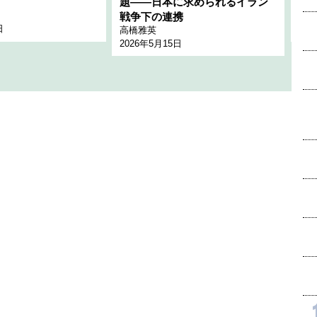
題――日本に求められるイラン
全
千々
戦争下の連携
日
202
高橋雅英
2026年5月15日