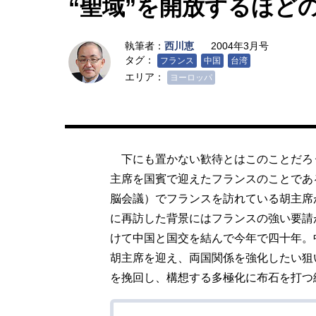
“聖域”を開放するほど
執筆者：
西川恵
2004年3月号
タグ：
フランス
中国
台湾
エリア：
ヨーロッパ
下にも置かない歓待とはこのことだろ
主席を国賓で迎えたフランスのことであ
脳会議）でフランスを訪れている胡主席
に再訪した背景にはフランスの強い要請
けて中国と国交を結んで今年で四十年。
胡主席を迎え、両国関係を強化したい狙
を挽回し、構想する多極化に布石を打つ