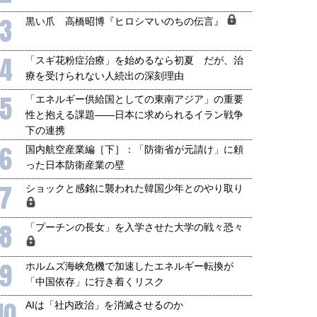
保障協力の意味
行き着くリスク
和泰明
小山堅
3
黒い爪 高橋昭博『ヒロシマいのちの伝言』
6年5月15日
2026年5月14日
4
「スギ花粉症治療」を始めるなら初夏 だが、治
療を受けられない人続出の深刻理由
5
「エネルギー供給国としての東南アジア」の重要
性と抱える課題――日本に求められるイラン戦争
下の連携
6
国内航空産業編［下］：「防衛省が元請け」に頼
った日本防衛産業の壁
7
ショックと感銘に襲われた韓国少年とのやり取り
8
「プーチンの長女」を入学させた大学の戦々恐々
9
ホルムズ海峡危機で加速したエネルギー転換が
「中国依存」に行き着くリスク
10
AIは「社内政治」を消滅させるのか