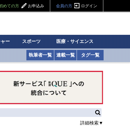
初めての方
お申込み
会員の方
ログイン
チャー
スポーツ
医療・サイエンス
執筆者一覧
連載一覧
タグ一覧
詳細検索▼