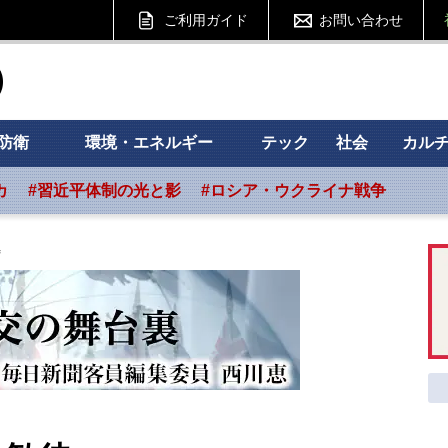
ご利用ガイド
お問い合わせ
ht フォーサイト
防衛
環境・エネルギー
テック
社会
カル
カ
#習近平体制の光と影
#ロシア・ウクライナ戦争
待