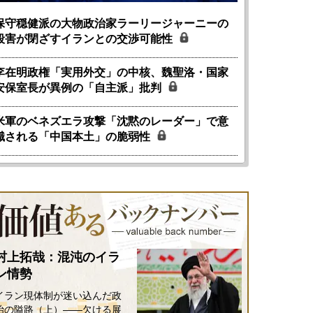
保守穏健派の大物政治家ラーリージャーニーの
殺害が閉ざすイランとの交渉可能性
李在明政権「実用外交」の中核、魏聖洛・国家
安保室長が異例の「自主派」批判
米軍のベネズエラ攻撃「沈黙のレーダー」で意
識される「中国本土」の脆弱性
村上拓哉：混沌のイラ
ン情勢
イラン現体制が迷い込んだ政
治の隘路（上）――欠ける展