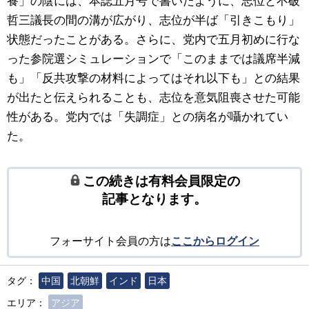
養」の陰には、本誌五月号で書いたように、志位と不破
哲三議長の間の溝が広がり、志位が半ば「引きこもり」
状態だったことがある。さらに、党内で五月初めに行な
った参院選シミュレーションで「このままでは議席半減
も」「反共攻撃の材料によってはそれ以下も」との結果
が出たと伝えられることも、志位を意気阻喪させた可能
性がある。党内では「失調症」との病名が囁かれてい
た。
この続きは有料会員限定の
記事となります。
フォーサイト会員の方は
ここからログイン
タグ：
中国
北朝鮮
インド
日本
エリア：
アジア