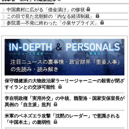
中国農村に広がる「借金漬け」の惨状
この目で見た北朝鮮の「内なる経済制裁」
参院選―不発に終わった「小泉サプライズ」
保守穏健派の大物政治家ラーリージャーニーの殺害が閉ざ
すイランとの交渉可能性
李在明政権「実用外交」の中核、魏聖洛・国家安保室長が
異例の「自主派」批判
米軍のベネズエラ攻撃「沈黙のレーダー」で意識される
「中国本土」の脆弱性