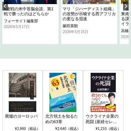
4連戦の米中首脳会談、第1
マリ「ジハーディスト組織」
「エ
戦で勝ったのはどちらか
の攻勢が示唆する西アフリカ
東南
の更なる混迷
る課
フォーサイト編集部
イラ
篠田英朗
2026年5月17日
高橋
2026年5月15日
202
廃墟のヨーロッパ
北方領土を知るた
ウクライナ企業の
めの63章
死闘 (産経セレク
ト S 039)
¥2,860（税込）
¥2,640（税込）
¥1,210（税込）