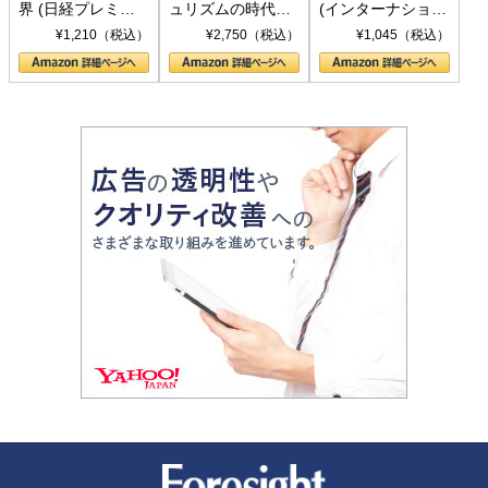
界 (日経プレミア
ュリズムの時代：
(インターナショナ
シリーズ)
〈ヤヌス〉の二つ
ル新書)
¥1,210（税込）
¥2,750（税込）
¥1,045（税込）
の顔
新潮社 Foresight