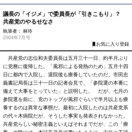
議長の「イジメ」で委員長が「引きこもり」？
共産党のやるせなさ
執筆者：
林玲
2004年7月号
お気に入り登録
共産党の志位和夫委員長は五月三十一日、約半月ぶり
に党務に復帰した。「風邪による発熱のため」五月十四
日に都内で入院し、退院後も療養していたのだ。市田忠
義書記局長は三十一日の記者会見で、「参院選の本番に
備えて大事をとっていた」と説明した。 だが、七月の
参院選を前に、党のトップが風邪ぐらいで半月以上も療
養するのは異常な事態だ。最初に入院したのは共産党系
の代々木病院だが、そうした事実も発表されなかった。
共産党らしい秘密主義といえばそれまでだが、この「療