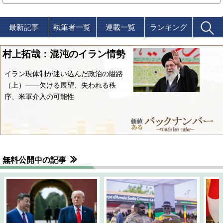
最新記事
執筆者一覧
連載一覧
ランキング
村上拓哉：混沌のイラン情勢
イラン現体制が迷い込んだ政治の隘路
（上）――欠ける展望、失われる秩
序、米軍介入の可能性
無料公開中の記事