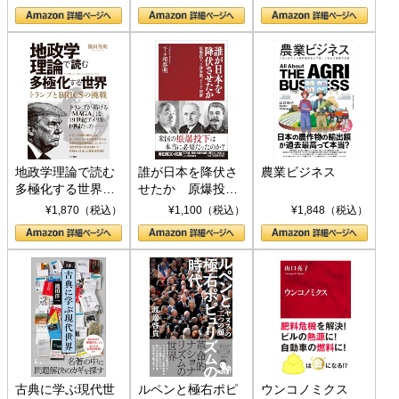
地政学理論で読む
誰が日本を降伏さ
農業ビジネス
多極化する世界：
せたか 原爆投
トランプとBRICS
下、ソ連参戦、そ
¥1,870（税込）
¥1,100（税込）
¥1,848（税込）
の挑戦
して聖断 (PHP新
書)
古典に学ぶ現代世
ルペンと極右ポピ
ウンコノミクス