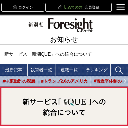
ログイン
初めての方
会員登録
お知らせ
新サービス「新潮QUE」への統合について
最新記事
執筆者一覧
連載一覧
ランキング
#中東動乱の深層
#トランプ2.0のアメリカ
#習近平体制の光