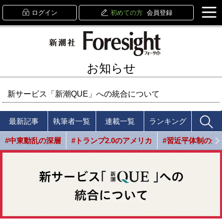
ログイン
初めての方
会員登録
お知らせ
新サービス「新潮QUE」への統合について
最新記事
執筆者一覧
連載一覧
ランキング
#中東動乱の深層
#トランプ2.0のアメリカ
#習近平体制の光