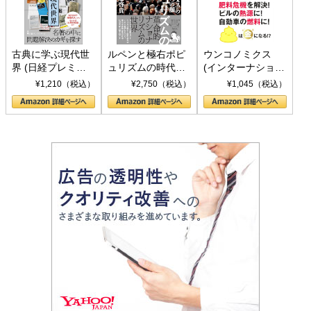
古典に学ぶ現代世
ルペンと極右ポピ
ウンコノミクス
界 (日経プレミア
ュリズムの時代：
(インターナショナ
シリーズ)
〈ヤヌス〉の二つ
ル新書)
¥1,210（税込）
¥2,750（税込）
¥1,045（税込）
の顔