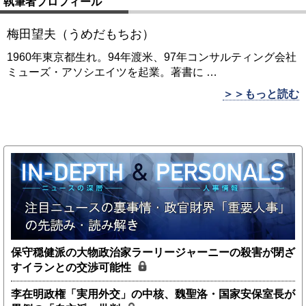
執筆者プロフィール
梅田望夫（うめだもちお）
1960年東京都生れ。94年渡米、97年コンサルティング会社
ミューズ・アソシエイツを起業。著書に
…
＞＞もっと読む
保守穏健派の大物政治家ラーリージャーニーの殺害が閉ざ
すイランとの交渉可能性
李在明政権「実用外交」の中核、魏聖洛・国家安保室長が