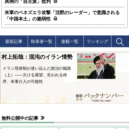
異例の「自主派」批判
米軍のベネズエラ攻撃「沈黙のレーダー」で意識される
「中国本土」の脆弱性
最新記事
執筆者一覧
連載一覧
ランキング
村上拓哉：混沌のイラン情勢
イラン現体制が迷い込んだ政治の隘路
（上）――欠ける展望、失われる秩
序、米軍介入の可能性
無料公開中の記事