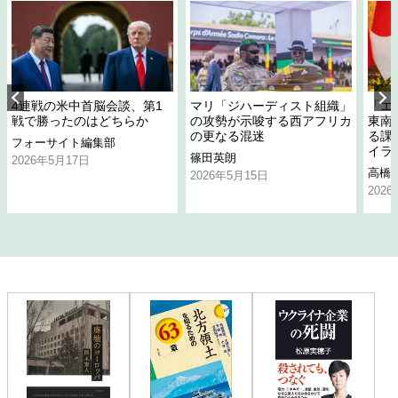
4連戦の米中首脳会談、第1
マリ「ジハーディスト組織」
「エ
戦で勝ったのはどちらか
の攻勢が示唆する西アフリカ
東南
の更なる混迷
る課
フォーサイト編集部
イラ
篠田英朗
2026年5月17日
高橋
2026年5月15日
202