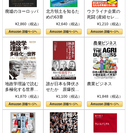
廃墟のヨーロッパ
北方領土を知るた
ウクライナ企業の
めの63章
死闘 (産経セレク
ト S 039)
¥2,860（税込）
¥2,640（税込）
¥1,210（税込）
地政学理論で読む
誰が日本を降伏さ
農業ビジネス
多極化する世界：
せたか 原爆投
トランプとBRICS
下、ソ連参戦、そ
¥1,870（税込）
¥1,100（税込）
¥1,848（税込）
の挑戦
して聖断 (PHP新
書)