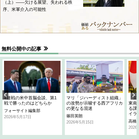
（上）――欠ける展望、失われる秩
序、米軍介入の可能性
無料公開中の記事
4連戦の米中首脳会談、第1
マリ「ジハーディスト組織」
「エ
戦で勝ったのはどちらか
の攻勢が示唆する西アフリカ
東南
の更なる混迷
る課
フォーサイト編集部
イラ
篠田英朗
2026年5月17日
高橋
2026年5月15日
202