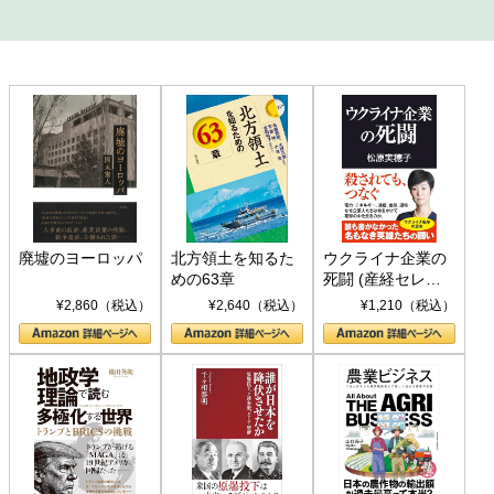
廃墟のヨーロッパ
北方領土を知るた
ウクライナ企業の
めの63章
死闘 (産経セレク
ト S 039)
¥2,860（税込）
¥2,640（税込）
¥1,210（税込）