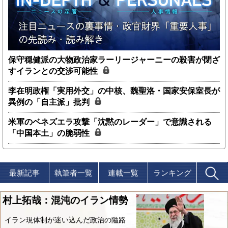
保守穏健派の大物政治家ラーリージャーニーの殺害が閉ざ
すイランとの交渉可能性
李在明政権「実用外交」の中核、魏聖洛・国家安保室長が
異例の「自主派」批判
米軍のベネズエラ攻撃「沈黙のレーダー」で意識される
「中国本土」の脆弱性
最新記事
執筆者一覧
連載一覧
ランキング
村上拓哉：混沌のイラン情勢
イラン現体制が迷い込んだ政治の隘路