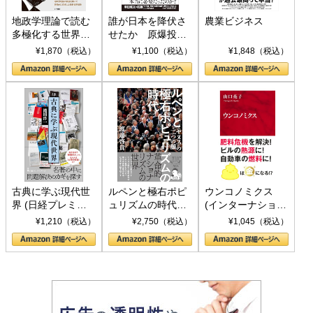
地政学理論で読む
誰が日本を降伏さ
農業ビジネス
多極化する世界：
せたか 原爆投
トランプとBRICS
下、ソ連参戦、そ
¥1,870（税込）
¥1,100（税込）
¥1,848（税込）
の挑戦
して聖断 (PHP新
書)
古典に学ぶ現代世
ルペンと極右ポピ
ウンコノミクス
界 (日経プレミア
ュリズムの時代：
(インターナショナ
シリーズ)
〈ヤヌス〉の二つ
ル新書)
¥1,210（税込）
¥2,750（税込）
¥1,045（税込）
の顔