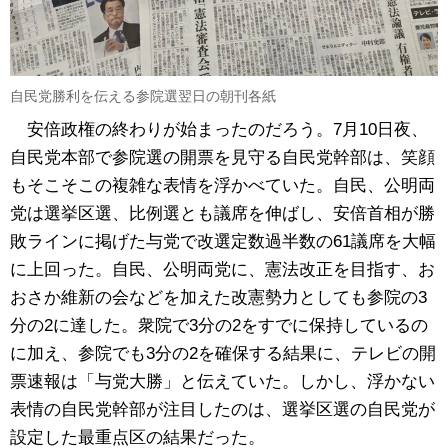
自民党勝利を伝える参院選翌日の朝刊各紙
安倍政権の終わりが始まったのだろう。7月10日夜、
自民党本部で参院選の開票を見守る自民党幹部は、笑顔
もそこそこの複雑な表情を浮かべていた。自民、公明両
党は選挙区選、比例選とも議席を伸ばし、安倍首相が勝
敗ラインに掲げた与党で改選定数過半数の61議席を大幅
に上回った。自民、公明両党に、憲法改正を目指す、お
おさか維新の会などを加えた改憲勢力としても参院の3
分の2に達した。衆院で3分の2をすでに保持しているの
に加え、参院でも3分の2を確保する結果に、テレビの開
票速報は「与党大勝」と伝えていた。しかし、浮かない
表情の自民党幹部が注目したのは、選挙区選の自民党が
設定した最重点区の結果だった。