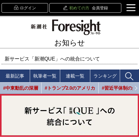
ログイン
初めての方
会員登録
お知らせ
新サービス「新潮QUE」への統合について
最新記事
執筆者一覧
連載一覧
ランキング
#中東動乱の深層
#トランプ2.0のアメリカ
#習近平体制の光