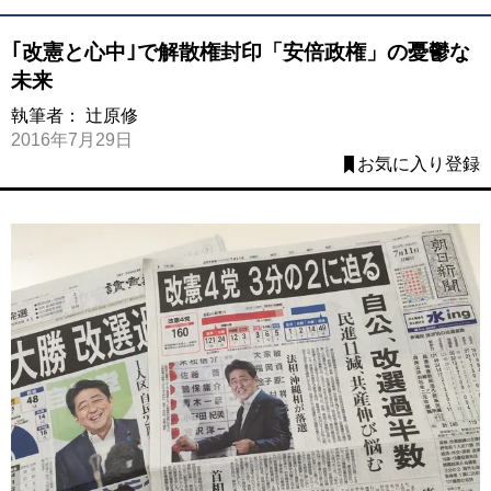
｢改憲と心中｣で解散権封印「安倍政権」の憂鬱な
未来
執筆者：
辻原修
2016年7月29日
お気に入り登録