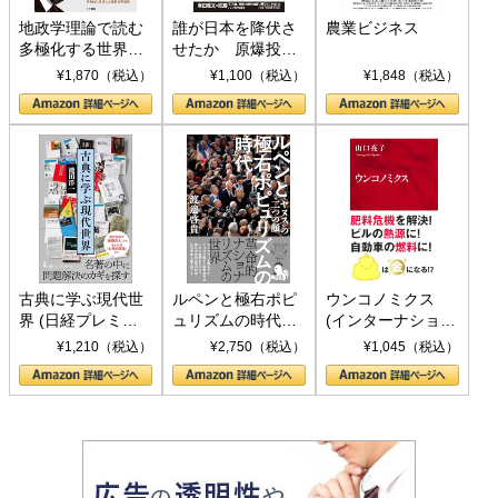
地政学理論で読む
誰が日本を降伏さ
農業ビジネス
多極化する世界：
せたか 原爆投
トランプとBRICS
下、ソ連参戦、そ
¥1,870（税込）
¥1,100（税込）
¥1,848（税込）
の挑戦
して聖断 (PHP新
書)
古典に学ぶ現代世
ルペンと極右ポピ
ウンコノミクス
界 (日経プレミア
ュリズムの時代：
(インターナショナ
シリーズ)
〈ヤヌス〉の二つ
ル新書)
¥1,210（税込）
¥2,750（税込）
¥1,045（税込）
の顔