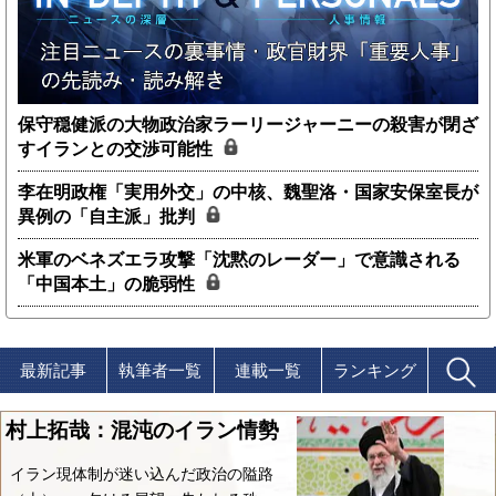
保守穏健派の大物政治家ラーリージャーニーの殺害が閉ざ
すイランとの交渉可能性
李在明政権「実用外交」の中核、魏聖洛・国家安保室長が
異例の「自主派」批判
米軍のベネズエラ攻撃「沈黙のレーダー」で意識される
「中国本土」の脆弱性
最新記事
執筆者一覧
連載一覧
ランキング
村上拓哉：混沌のイラン情勢
イラン現体制が迷い込んだ政治の隘路