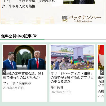
（上）――欠ける展望、失われる秩
序、米軍介入の可能性
無料公開中の記事
4連戦の米中首脳会談、第1
マリ「ジハーディスト組織」
「エ
戦で勝ったのはどちらか
の攻勢が示唆する西アフリカ
東南
の更なる混迷
る課
フォーサイト編集部
イラ
篠田英朗
2026年5月17日
高橋
2026年5月15日
202