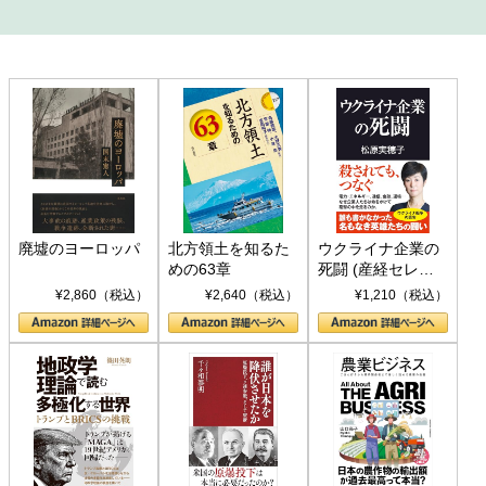
廃墟のヨーロッパ
北方領土を知るた
ウクライナ企業の
めの63章
死闘 (産経セレク
ト S 039)
¥2,860（税込）
¥2,640（税込）
¥1,210（税込）