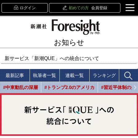
ログイン
初めての方
会員登録
お知らせ
新サービス「新潮QUE」への統合について
最新記事
執筆者一覧
連載一覧
ランキング
#中東動乱の深層
#トランプ2.0のアメリカ
#習近平体制の光