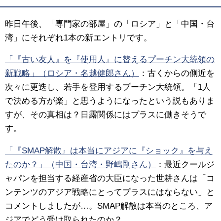
昨日午後、「専門家の部屋」の「ロシア」と「中国・台
湾」にそれぞれ1本の新エントリです。
「『古い友人』を『使用人』に替えるプーチン大統領の
新戦略」（ロシア・名越健郎さん）
：古くからの側近を
次々に更迭し、若手を登用するプーチン大統領。「1人
で決める方が楽」と思うようになったという説もありま
すが、その真相は？日露関係にはプラスに働きそうで
す。
「『SMAP解散』は本当にアジアに『ショック』を与え
たのか？」（中国・台湾・野嶋剛さん）
：最近クールジ
ャパンを担当する経産省の大臣になった世耕さんは「コ
ンテンツのアジア戦略にとってプラスにはならない」と
コメントしましたが…。SMAP解散は本当のところ、ア
ジアでどう受け取られたのか？