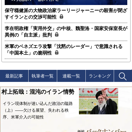
保守穏健派の大物政治家ラーリージャーニーの殺害が閉ざ
すイランとの交渉可能性
李在明政権「実用外交」の中核、魏聖洛・国家安保室長が
異例の「自主派」批判
米軍のベネズエラ攻撃「沈黙のレーダー」で意識される
「中国本土」の脆弱性
最新記事
執筆者一覧
連載一覧
ランキング
村上拓哉：混沌のイラン情勢
イラン現体制が迷い込んだ政治の隘路
（上）――欠ける展望、失われる秩
序、米軍介入の可能性