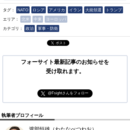
タグ：
NATO
ロシア
アメリカ
イラン
大統領選
トランプ
エリア：
北米
中東
ヨーロッパ
カテゴリ：
政治
軍事・防衛
ポスト
フォーサイト最新記事のお知らせを
受け取れます。
@Fsightさんをフォロー
執筆者プロフィール
渡部恒雄（わたなべつねお）