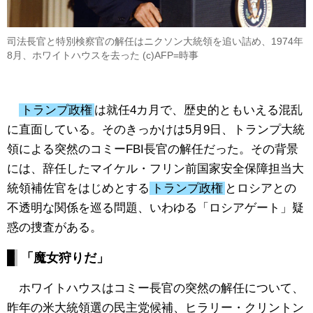
司法長官と特別検察官の解任はニクソン大統領を追い詰め、1974年
8月、ホワイトハウスを去った (c)AFP=時事
トランプ政権
は就任4カ月で、歴史的ともいえる混乱
に直面している。そのきっかけは5月9日、トランプ大統
領による突然のコミーFBI長官の解任だった。その背景
には、辞任したマイケル・フリン前国家安全保障担当大
統領補佐官をはじめとする
トランプ政権
とロシアとの
不透明な関係を巡る問題、いわゆる「ロシアゲート」疑
惑の捜査がある。
「魔女狩りだ」
ホワイトハウスはコミー長官の突然の解任について、
昨年の米大統領選の民主党候補、ヒラリー・クリントン