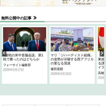
無料公開中の記事
4連戦の米中首脳会談、第1
マリ「ジハーディスト組織」
「エ
戦で勝ったのはどちらか
の攻勢が示唆する西アフリカ
東南
の更なる混迷
る課
フォーサイト編集部
イラ
篠田英朗
2026年5月17日
高橋
2026年5月15日
202