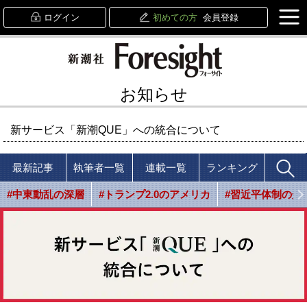
ログイン
初めての方
会員登録
お知らせ
新サービス「新潮QUE」への統合について
最新記事
執筆者一覧
連載一覧
ランキング
#中東動乱の深層
#トランプ2.0のアメリカ
#習近平体制の光