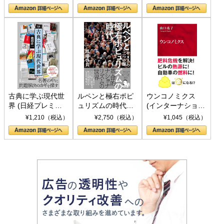
の挑戦
して聖断 (PHP新
書)
古典に学ぶ現代世
ルペンと極右ポピ
ウンコノミクス
界 (日経プレミア
ュリズムの時代：
(インターナショナ
シリーズ)
〈ヤヌス〉の二つ
ル新書)
¥1,210（税込）
¥2,750（税込）
¥1,045（税込）
の顔