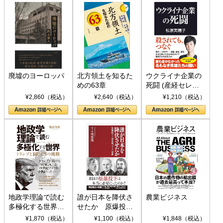
廃墟のヨーロッパ
北方領土を知るた
ウクライナ企業の
めの63章
死闘 (産経セレク
ト S 039)
¥2,860（税込）
¥2,640（税込）
¥1,210（税込）
地政学理論で読む
誰が日本を降伏さ
農業ビジネス
多極化する世界：
せたか 原爆投
トランプとBRICS
下、ソ連参戦、そ
¥1,870（税込）
¥1,100（税込）
¥1,848（税込）