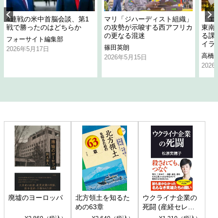
4連戦の米中首脳会談、第1
マリ「ジハーディスト組織」
「エ
戦で勝ったのはどちらか
の攻勢が示唆する西アフリカ
東南
の更なる混迷
る課
フォーサイト編集部
イラ
篠田英朗
2026年5月17日
高橋
2026年5月15日
202
廃墟のヨーロッパ
北方領土を知るた
ウクライナ企業の
めの63章
死闘 (産経セレク
ト S 039)