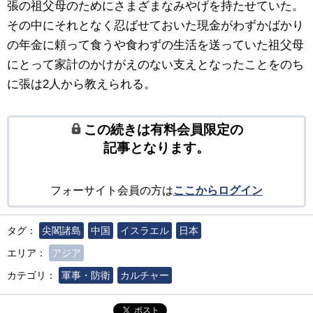
張の祖父母のためにさまざまなみやげを持たせていた。
その中にそれとなく忍ばせておいた現金がわずかばかり
の年金に頼って食うや食わずの生活を送っていた祖父母
にとって家計のかけがえのない支えとなったことをのち
に張は2人から教えられる。
この続きは有料会員限定の
記事となります。
フォーサイト会員の方は
ここからログイン
タグ：
尖閣諸島
中国
イスラエル
日本
エリア：
アジア
カテゴリ：
軍事・防衛
カルチャー
ポスト