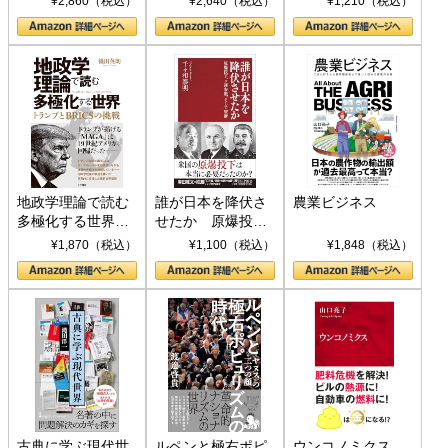
¥2,860（税込）
¥2,640（税込）
¥1,210（税込）
地政学理論で読む
誰が日本を降伏さ
農業ビジネス
多極化する世界：
せたか 原爆投
トランプとBRICS
下、ソ連参戦、そ
¥1,870（税込）
¥1,100（税込）
¥1,848（税込）
の挑戦
して聖断 (PHP新
書)
古典に学ぶ現代世
ルペンと極右ポピ
ウンコノミクス