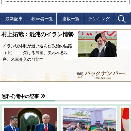
最新記事
執筆者一覧
連載一覧
ランキング
村上拓哉：混沌のイラン情勢
イラン現体制が迷い込んだ政治の隘路
（上）――欠ける展望、失われる秩
序、米軍介入の可能性
無料公開中の記事