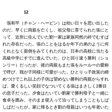
12
張和平（チャン・ヘーピン）は幼い日々を思い出した
のだ。早くに両親を亡くし、祖父母に育てられた張にと
って、近所に住んでいた劉一家は家族同然の絆でむすば
れた存在だった。張のことをはるか年下の弟のように何
くれとなく面倒をみてくれたのは、日本の高校に当たる
高級中学にすでに進んでいた、ひと回り違う勝利（ショ
ンリー）だったが、彼の両親もまた張をルールーの愛称
で呼び、我が子同様に可愛がった。ひとりっ子政策の締
めつけでこれ以上の子供は望めない勝利の両親からすれ
ば、愛くるしい笑顔でなついてくる張はまさしく2番目
の息子だった。夕食はたいてい劉家で勝利母子と一緒に
食卓を囲み、そのまま寝入って泊ってしまうこともしば
しばだったが、家に帰るとき劉の母親はいつも年老いた