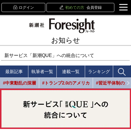
ログイン
初めての方
会員登録
お知らせ
新サービス「新潮QUE」への統合について
最新記事
執筆者一覧
連載一覧
ランキング
#中東動乱の深層
#トランプ2.0のアメリカ
#習近平体制の光