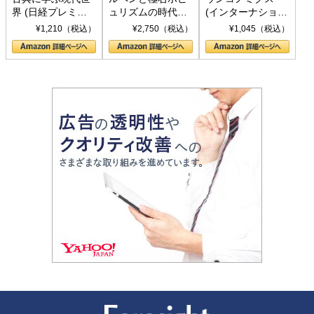
界 (日経プレミア
ュリズムの時代：
(インターナショナ
シリーズ)
〈ヤヌス〉の二つ
ル新書)
¥1,210（税込）
¥2,750（税込）
¥1,045（税込）
の顔
新潮社 Foresight