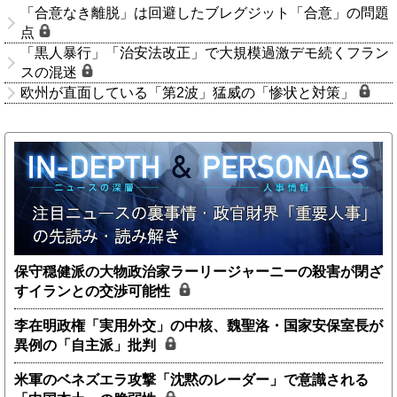
「合意なき離脱」は回避したブレグジット「合意」の問題
点
「黒人暴行」「治安法改正」で大規模過激デモ続くフラン
スの混迷
欧州が直面している「第2波」猛威の「惨状と対策」
保守穏健派の大物政治家ラーリージャーニーの殺害が閉ざ
すイランとの交渉可能性
李在明政権「実用外交」の中核、魏聖洛・国家安保室長が
異例の「自主派」批判
米軍のベネズエラ攻撃「沈黙のレーダー」で意識される