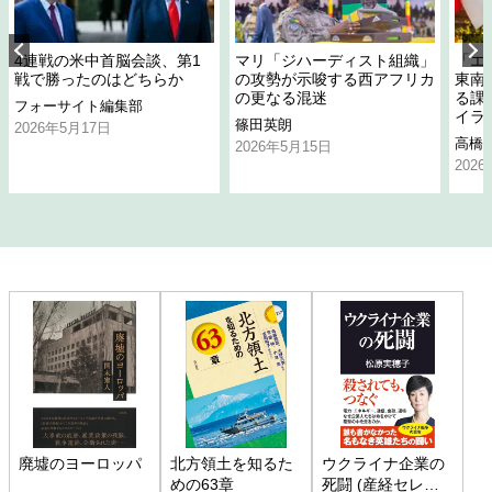
4連戦の米中首脳会談、第1
マリ「ジハーディスト組織」
「エ
戦で勝ったのはどちらか
の攻勢が示唆する西アフリカ
東南
の更なる混迷
る課
フォーサイト編集部
イラ
篠田英朗
2026年5月17日
高橋
2026年5月15日
202
廃墟のヨーロッパ
北方領土を知るた
ウクライナ企業の
めの63章
死闘 (産経セレク