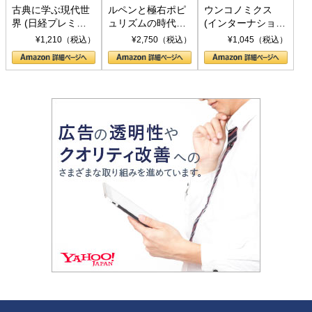
古典に学ぶ現代世
ルペンと極右ポピ
ウンコノミクス
界 (日経プレミア
ュリズムの時代：
(インターナショナ
シリーズ)
〈ヤヌス〉の二つ
ル新書)
¥1,210（税込）
¥2,750（税込）
¥1,045（税込）
の顔