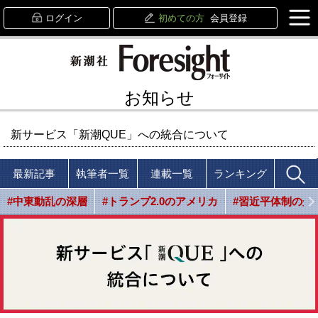
ログイン
初めての方
会員登録
お知らせ
新サービス「新潮QUE」への統合について
最新記事
執筆者一覧
連載一覧
ランキング
#中東動乱の深層
#トランプ2.0のアメリカ
#習近平体制の光