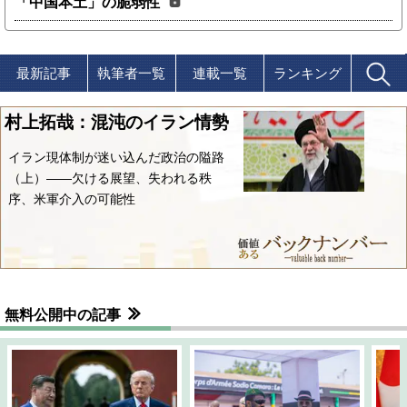
「中国本土」の脆弱性
最新記事
執筆者一覧
連載一覧
ランキング
村上拓哉：混沌のイラン情勢
イラン現体制が迷い込んだ政治の隘路
（上）――欠ける展望、失われる秩
序、米軍介入の可能性
無料公開中の記事