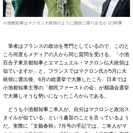
小池都知事はマクロン大統領のように国政に躍り出るか (C)時事
筆者はフランスの政治を専門としているので、このと
ころ何度もメディアの人から同じ質問を受ける。「小池
百合子東京都知事とエマニュエル・マクロン仏大統領は
似ていますか」と。フランスではマクロン氏が5月に大
統領に選出後、6月の総選挙で大勝したころ、日本では
小池都知事主導の「都民ファーストの会」が都議会選挙
で大勝しそうな勢いになったころからである。
どうも小池都知事ご本人が、自分はマクロンと政治ス
タイルが似ている、という趣旨のことを言っているよう
だ。実際に『文藝春秋』7月号の手記では、ご本人がマ