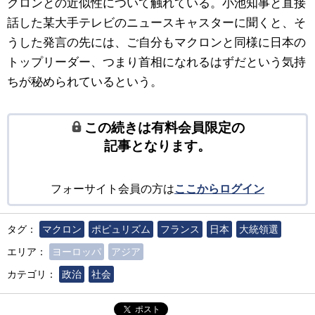
クロンとの近似性について触れている。小池知事と直接
話した某大手テレビのニュースキャスターに聞くと、そ
うした発言の先には、ご自分もマクロンと同様に日本の
トップリーダー、つまり首相になれるはずだという気持
ちが秘められているという。
この続きは有料会員限定の
記事となります。
フォーサイト会員の方は
ここからログイン
タグ：
マクロン
ポピュリズム
フランス
日本
大統領選
エリア：
ヨーロッパ
アジア
カテゴリ：
政治
社会
ポスト