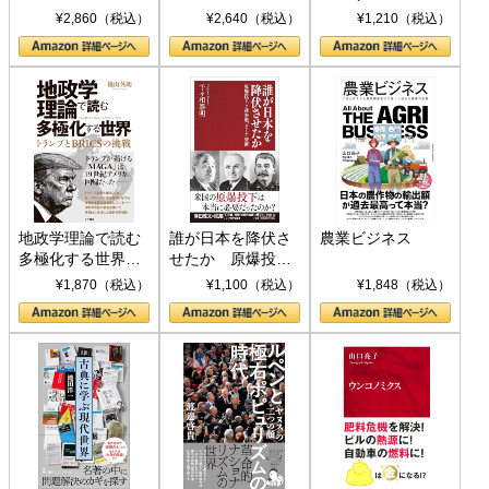
ト S 039)
¥2,860（税込）
¥2,640（税込）
¥1,210（税込）
地政学理論で読む
誰が日本を降伏さ
農業ビジネス
多極化する世界：
せたか 原爆投
トランプとBRICS
下、ソ連参戦、そ
¥1,870（税込）
¥1,100（税込）
¥1,848（税込）
の挑戦
して聖断 (PHP新
書)