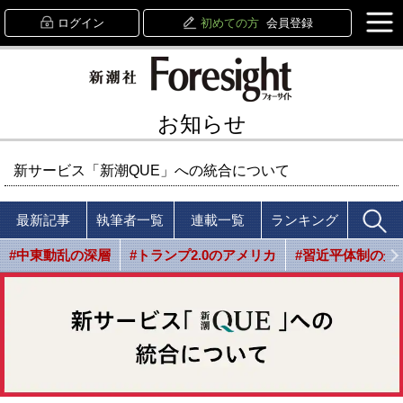
ログイン
初めての方
会員登録
お知らせ
新サービス「新潮QUE」への統合について
最新記事
執筆者一覧
連載一覧
ランキング
#中東動乱の深層
#トランプ2.0のアメリカ
#習近平体制の光