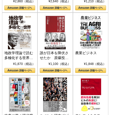
¥2,860（税込）
¥2,640（税込）
¥1,210（税込）
地政学理論で読む
誰が日本を降伏さ
農業ビジネス
多極化する世界：
せたか 原爆投
トランプとBRICS
下、ソ連参戦、そ
¥1,870（税込）
¥1,100（税込）
¥1,848（税込）
の挑戦
して聖断 (PHP新
書)