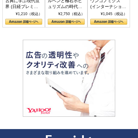
古典に学ぶ現代世
ルペンと極右ポピ
ウンコノミクス
界 (日経プレミア
ュリズムの時代：
(インターナショナ
シリーズ)
〈ヤヌス〉の二つ
ル新書)
¥1,210（税込）
¥2,750（税込）
¥1,045（税込）
の顔