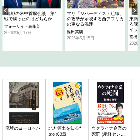
4連戦の米中首脳会談、第1
マリ「ジハーディスト組織」
「エ
戦で勝ったのはどちらか
の攻勢が示唆する西アフリカ
東南
の更なる混迷
る課
フォーサイト編集部
イラ
篠田英朗
2026年5月17日
高橋
2026年5月15日
202
廃墟のヨーロッパ
北方領土を知るた
ウクライナ企業の
めの63章
死闘 (産経セレク
ト S 039)