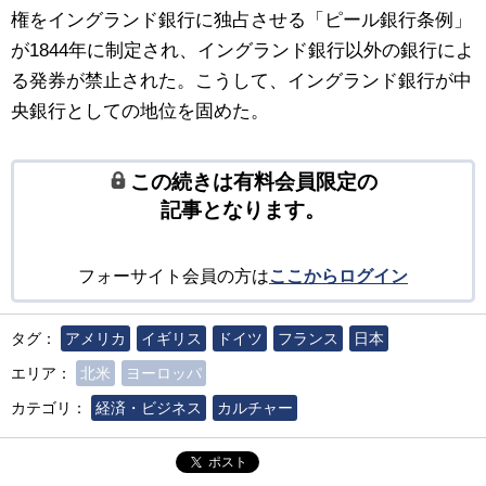
権をイングランド銀行に独占させる「ピール銀行条例」
が1844年に制定され、イングランド銀行以外の銀行によ
る発券が禁止された。こうして、イングランド銀行が中
央銀行としての地位を固めた。
この続きは有料会員限定の
記事となります。
フォーサイト会員の方は
ここからログイン
タグ：
アメリカ
イギリス
ドイツ
フランス
日本
エリア：
北米
ヨーロッパ
カテゴリ：
経済・ビジネス
カルチャー
ポスト