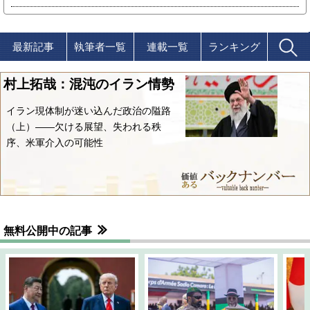
最新記事
執筆者一覧
連載一覧
ランキング
村上拓哉：混沌のイラン情勢
イラン現体制が迷い込んだ政治の隘路
（上）――欠ける展望、失われる秩
序、米軍介入の可能性
無料公開中の記事