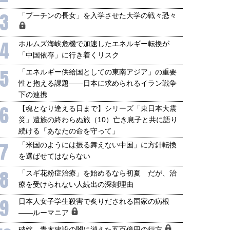
3
「プーチンの長女」を入学させた大学の戦々恐々
4
ホルムズ海峡危機で加速したエネルギー転換が
「中国依存」に行き着くリスク
5
「エネルギー供給国としての東南アジア」の重要
性と抱える課題――日本に求められるイラン戦争
下の連携
6
【魂となり逢える日まで】シリーズ「東日本大震
災」遺族の終わらぬ旅（10）亡き息子と共に語り
続ける「あなたの命を守って」
7
「米国のようには振る舞えない中国」に方針転換
を選ばせてはならない
8
「スギ花粉症治療」を始めるなら初夏 だが、治
療を受けられない人続出の深刻理由
国にも理解してほしい「極東
ホルムズ海峡危機で加速したエ
9
日本人女子学生殺害で炙りだされる国家の病根
905年体制」における日米韓安
ネルギー転換が「中国依存」に
――ルーマニア
保障協力の意味
行き着くリスク
和泰明
小山堅
破綻、青木建設の闇に消えた五百億円の行方