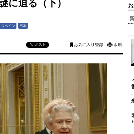
の謎に迫る（下）
お
スペイン
日本
ポスト
お気に入り登録
印刷