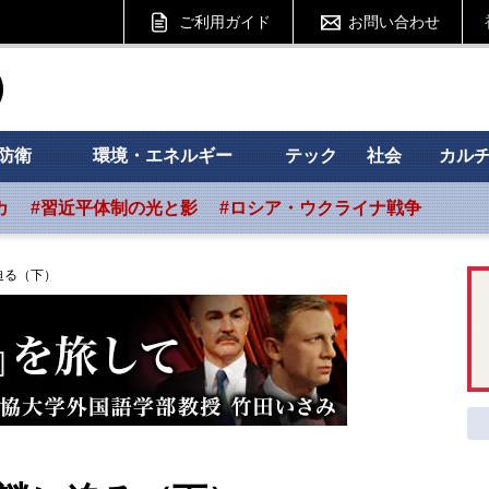
ご利用ガイド
お問い合わせ
ht フォーサイト
防衛
環境・エネルギー
テック
社会
カル
カ
#習近平体制の光と影
#ロシア・ウクライナ戦争
迫る（下）