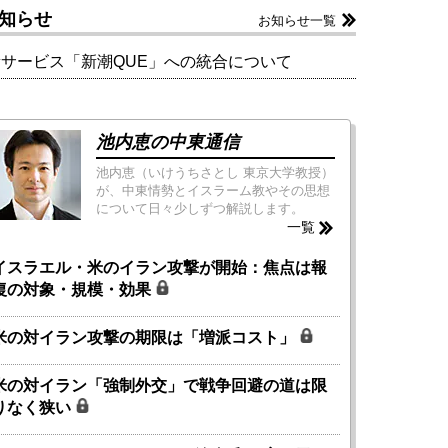
知らせ
お知らせ一覧
新サービス「新潮QUE」への統合について
池内恵の中東通信
池内恵（いけうちさとし 東京大学教授）
が、中東情勢とイスラーム教やその思想
について日々少しずつ解説します。
一覧
イスラエル・米のイラン攻撃が開始：焦点は報
復の対象・規模・効果
米の対イラン攻撃の期限は「増派コスト」
米の対イラン「強制外交」で戦争回避の道は限
りなく狭い