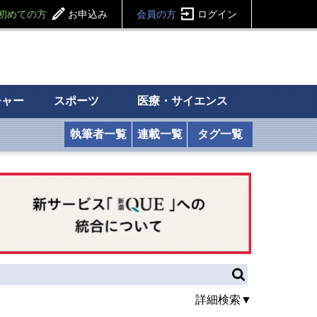
初めての方
お申込み
会員の方
ログイン
チャー
スポーツ
医療・サイエンス
執筆者一覧
連載一覧
タグ一覧
詳細検索▼