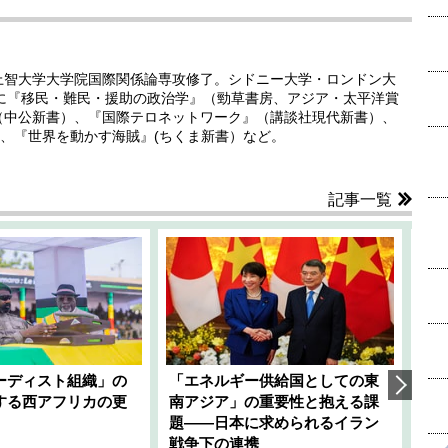
。上智大学大学院国際関係論専攻修了。シドニー大学・ロンドン大
書に『移民・難民・援助の政治学』（勁草書房、アジア・太平洋賞
（中公新書）、『国際テロネットワーク』（講談社現代新書）、
、『世界を動かす海賊』(ちくま新書）など。
記事一覧
ーディスト組織」の
「エネルギー供給国としての東
韓
する西アフリカの更
南アジア」の重要性と抱える課
1
題――日本に求められるイラン
全
千々
戦争下の連携