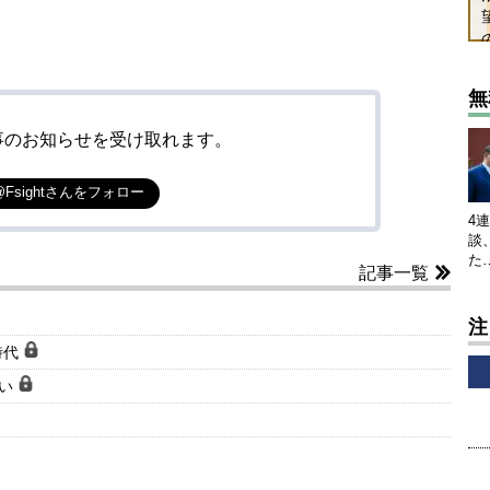
無
事のお知らせを受け取れます。
@Fsightさんをフォロー
4
談
た
記事一覧
注
時代
ぱい