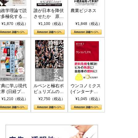
地政学理論で読
誰が日本を降伏
農業ビジネス
む多極化する世
させたか 原爆
界：トランプと
投下、ソ連参
¥1,870（税込）
¥1,100（税込）
¥1,848（税込）
RICSの挑戦
戦、そして聖断
(PHP新書)
古典に学ぶ現代
ルペンと極右ポ
ウンコノミクス
世界 (日経プレ
ピュリズムの時
(インターナシ
ミアシリーズ)
代：〈ヤヌス〉
ョナル新書)
¥1,210（税込）
¥2,750（税込）
¥1,045（税込）
の二つの顔