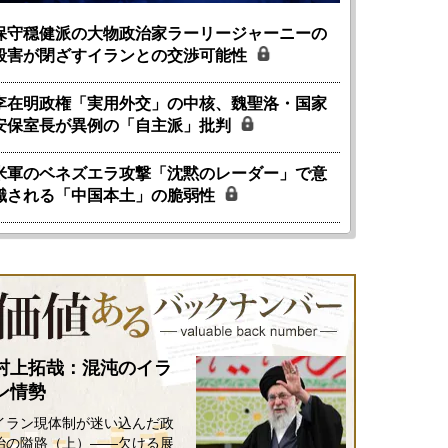
保守穏健派の大物政治家ラーリージャーニーの
殺害が閉ざすイランとの交渉可能性
李在明政権「実用外交」の中核、魏聖洛・国家
安保室長が異例の「自主派」批判
米軍のベネズエラ攻撃「沈黙のレーダー」で意
識される「中国本土」の脆弱性
村上拓哉：混沌のイラ
ン情勢
イラン現体制が迷い込んだ政
治の隘路（上）――欠ける展