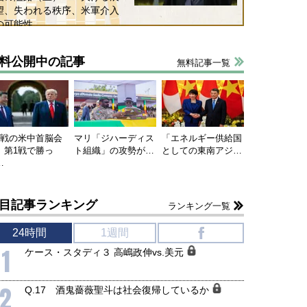
望、失われる秩序、米軍介入
の可能性
料公開中の記事
無料記事一覧
連戦の米中首脳会
マリ「ジハーディス
「エネルギー供給国
、第1戦で勝っ
ト組織」の攻勢が…
としての東南アジ…
…
目記事ランキング
ランキング一覧
24時間
1週間
f
1
ケース・スタディ３ 高嶋政伸vs.美元
2
Q.17 酒鬼薔薇聖斗は社会復帰しているか