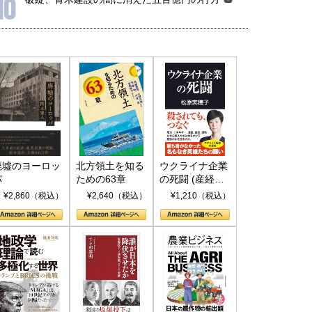
10
6年5月15日
2026年5月14日
廃墟のヨーロッ
北方領土を知る
ウクライナ企業
パ
ための63章
の死闘 (産経セ
レクト S 039)
¥2,860（税込）
¥2,640（税込）
¥1,210（税込）