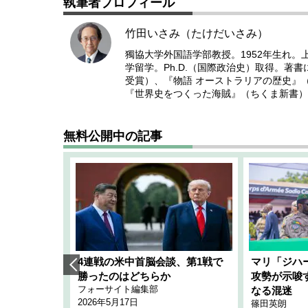
執筆者プロフィール
竹田いさみ（たけだいさみ）
獨協大学外国語学部教授。1952年生れ
学留学。Ph.D.（国際政治史）取得。著
受賞）、『物語 オーストラリアの歴史』
『世界史をつくった海賊』（ちくま新書）
無料公開中の記事
艦隊」構想
4連戦の米中首脳会談、第1戦で
マリ「ジハ
「空白」
勝ったのはどちらか
攻勢が示唆
フォーサイト編集部
のか
なる混迷
2026年5月17日
篠田英朗