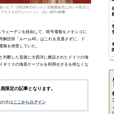
あった？（2012年のロンドン五輪開会式にボンド役ダニ
プライズのワンシーン）（C）AFP=時事
スウェーデンを経由して、暗号電報をメキシコに
号解読班「ルーム40」はこれを見逃さずに、ド
電報を傍受していた。
と判断した直後に大西洋に敷設されたドイツの海
イギリスの海底ケーブルを利用せざるを得なくな
。
会員限定の記事となります。
員の方は
ここからログイン