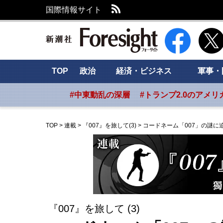
RSS
国際情報サイト
新潮社 Foresig
TOP
政治
経済・ビジネス
軍事・
#中東動乱の深層
#トランプ2.0のアメリ
TOP
>
連載
>
『007』を旅して(3)
>
コードネーム「007」の謎に
『007』を旅して (3)