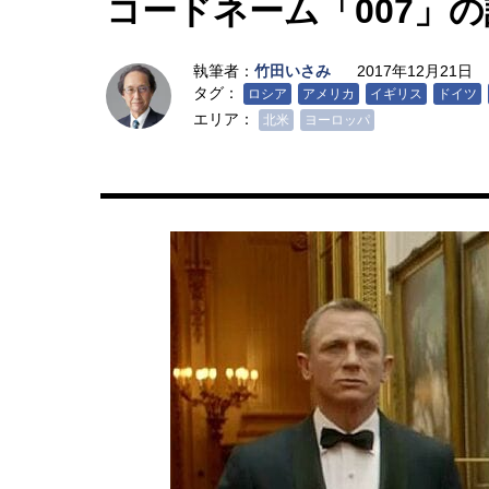
コードネーム「007」
執筆者：
竹田いさみ
2017年12月21日
タグ：
ロシア
アメリカ
イギリス
ドイツ
エリア：
北米
ヨーロッパ