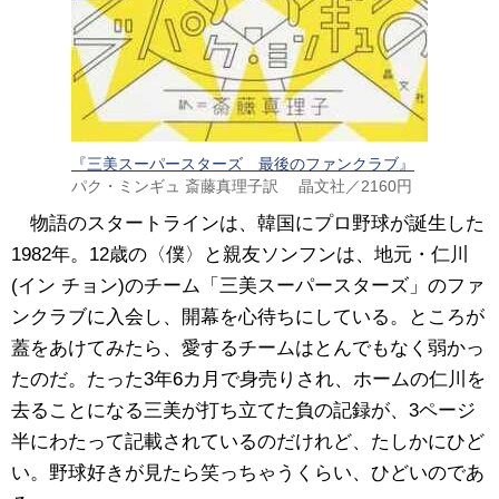
『三美スーパースターズ 最後のファンクラブ』
パク・ミンギュ 斎藤真理子訳 晶文社／2160円
物語のスタートラインは、韓国にプロ野球が誕生した
1982年。12歳の〈僕〉と親友ソンフンは、地元・仁川
(イン チョン)のチーム「三美スーパースターズ」のファ
ンクラブに入会し、開幕を心待ちにしている。ところが
蓋をあけてみたら、愛するチームはとんでもなく弱かっ
たのだ。たった3年6カ月で身売りされ、ホームの仁川を
去ることになる三美が打ち立てた負の記録が、3ページ
半にわたって記載されているのだけれど、たしかにひど
い。野球好きが見たら笑っちゃうくらい、ひどいのであ