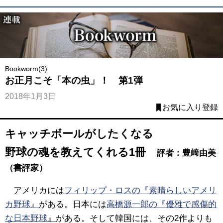
Bookworm(3)
お正月こそ「本の虫」！ 第1弾
2018年1月3日
お気に入り登録
キャッチボールがしたくなる
野球の魂を教えてくれる1冊
評者：豊﨑由美
（書評家）
アメリカには
フィリップ・ロスの『素晴らしいアメリ
カ野球』
がある。日本には
高橋源一郎の『優雅で感傷的
な日本野球』
がある。そして韓国には、その2作よりも