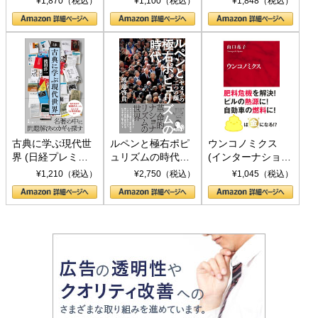
¥1,870（税込）
¥1,100（税込）
¥1,848（税込）
の挑戦
して聖断 (PHP新
書)
古典に学ぶ現代世
ルペンと極右ポピ
ウンコノミクス
界 (日経プレミア
ュリズムの時代：
(インターナショナ
シリーズ)
〈ヤヌス〉の二つ
ル新書)
¥1,210（税込）
¥2,750（税込）
¥1,045（税込）
の顔