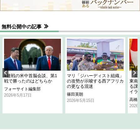
無料公開中の記事
4連戦の米中首脳会談、第1
マリ「ジハーディスト組織」
「エ
戦で勝ったのはどちらか
の攻勢が示唆する西アフリカ
東南
の更なる混迷
る課
フォーサイト編集部
イラ
篠田英朗
2026年5月17日
高橋
2026年5月15日
202