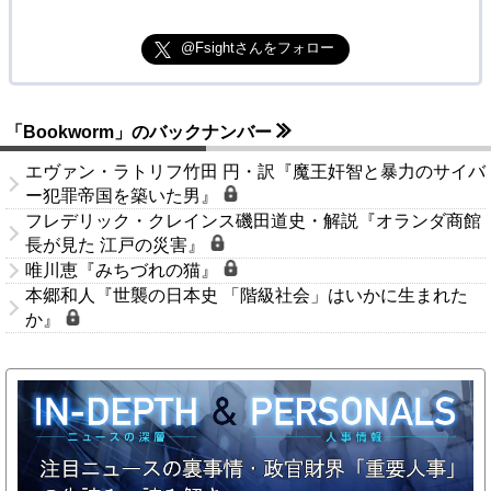
@Fsightさんをフォロー
「Bookworm」のバックナンバー
エヴァン・ラトリフ竹田 円・訳『魔王奸智と暴力のサイバ
ー犯罪帝国を築いた男』
フレデリック・クレインス磯田道史・解説『オランダ商館
長が見た 江戸の災害』
唯川恵『みちづれの猫』
本郷和人『世襲の日本史 「階級社会」はいかに生まれた
か』