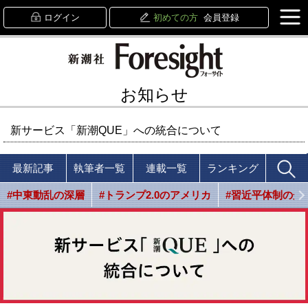
ログイン
初めての方
会員登録
お知らせ
新サービス「新潮QUE」への統合について
最新記事
執筆者一覧
連載一覧
ランキング
#中東動乱の深層
#トランプ2.0のアメリカ
#習近平体制の光