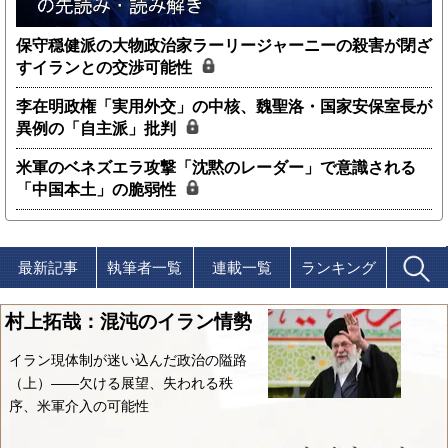
保守穏健派の大物政治家ラーリージャーニーの殺害が閉ざ
すイランとの交渉可能性
李在明政権「実用外交」の中核、魏聖洛・国家安保室長が
異例の「自主派」批判
米軍のベネズエラ攻撃「沈黙のレーダー」で意識される
「中国本土」の脆弱性
最新記事
執筆者一覧
連載一覧
ランキング
村上拓哉：混沌のイラン情勢
イラン現体制が迷い込んだ政治の隘路
（上）――欠ける展望、失われる秩
序、米軍介入の可能性