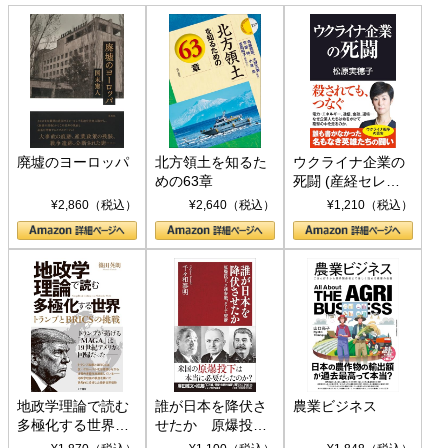
廃墟のヨーロッパ
北方領土を知るた
ウクライナ企業の
めの63章
死闘 (産経セレク
ト S 039)
¥2,860（税込）
¥2,640（税込）
¥1,210（税込）
地政学理論で読む
誰が日本を降伏さ
農業ビジネス
多極化する世界：
せたか 原爆投
トランプとBRICS
下、ソ連参戦、そ