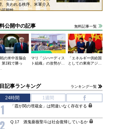
望、失われる秩序、米軍介入
の可能性
料公開中の記事
無料記事一覧
連戦の米中首脳会
マリ「ジハーディス
「エネルギー供給国
、第1戦で勝っ
ト組織」の攻勢が…
としての東南アジ…
…
目記事ランキング
ランキング一覧
24時間
1週間
f
1
「霞が関の埋蔵金」は間違いなく存在する
2
Q.17 酒鬼薔薇聖斗は社会復帰しているか