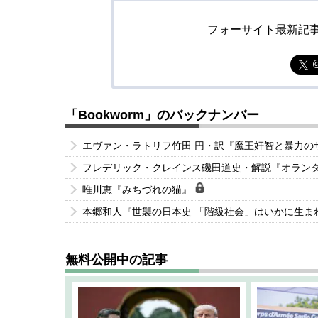
フォーサイト最新記
「Bookworm」のバックナンバー
エヴァン・ラトリフ竹田 円・訳『魔王奸智と暴力
フレデリック・クレインス磯田道史・解説『オラン
唯川恵『みちづれの猫』
本郷和人『世襲の日本史 「階級社会」はいかに生ま
無料公開中の記事