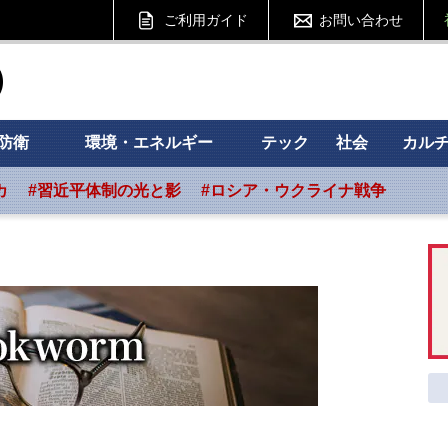
ご利用ガイド
お問い合わせ
ht フォーサイト
防衛
環境・エネルギー
テック
社会
カル
カ
#習近平体制の光と影
#ロシア・ウクライナ戦争
』