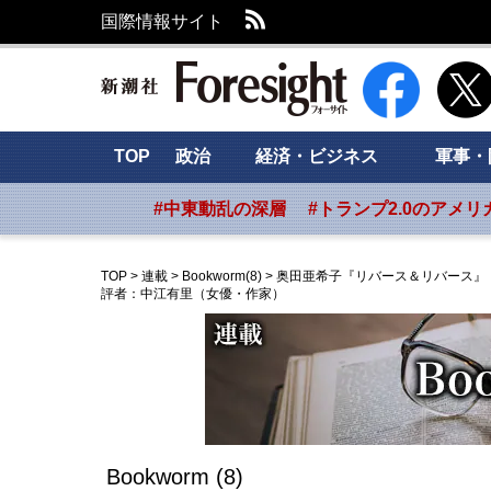
RSS
国際情報サイト
新潮社 Foresig
TOP
政治
経済・ビジネス
軍事・
#中東動乱の深層
#トランプ2.0のアメリ
TOP
>
連載
>
Bookworm(8)
>
奥田亜希子『リバース＆リバース
評者：中江有里（女優・作家）
Bookworm (8)