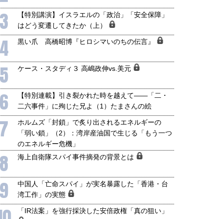
3
【特別講演】イスラエルの「政治」「安全保障」
はどう変遷してきたか（上）
4
黒い爪 高橋昭博『ヒロシマいのちの伝言』
5
ケース・スタディ３ 高嶋政伸vs.美元
6
【特別連載】引き裂かれた時を越えて――「二・
二六事件」に殉じた兄よ（1）たまさんの絵
7
ホルムズ「封鎖」で炙り出されるエネルギーの
「弱い鎖」（2）：湾岸産油国で生じる「もう一つ
のエネルギー危機」
8
海上自衛隊スパイ事件摘発の背景とは
9
中国人「亡命スパイ」が実名暴露した「香港・台
湾工作」の実態
10
「IR法案」を強行採決した安倍政権「真の狙い」