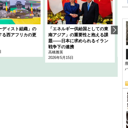
ーディスト組織」の
「エネルギー供給国としての東
韓
する西アフリカの更
南アジア」の重要性と抱える課
1
題――日本に求められるイラン
全
千々
戦争下の連携
日
202
高橋雅英
2026年5月15日