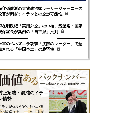
保守穏健派の大物政治家ラーリージャーニーの
殺害が閉ざすイランとの交渉可能性
李在明政権「実用外交」の中核、魏聖洛・国家
安保室長が異例の「自主派」批判
米軍のベネズエラ攻撃「沈黙のレーダー」で意
識される「中国本土」の脆弱性
村上拓哉：混沌のイラ
ン情勢
イラン現体制が迷い込んだ政
治の隘路（上）――欠ける展