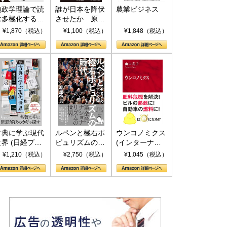
地政学理論で読
誰が日本を降伏
農業ビジネス
む多極化する世
させたか 原爆
界：トランプと
投下、ソ連参
¥1,870（税込）
¥1,100（税込）
¥1,848（税込）
RICSの挑戦
戦、そして聖断
(PHP新書)
古典に学ぶ現代
ルペンと極右ポ
ウンコノミクス
世界 (日経プレ
ピュリズムの時
(インターナシ
ミアシリーズ)
代：〈ヤヌス〉
ョナル新書)
¥1,210（税込）
¥2,750（税込）
¥1,045（税込）
の二つの顔