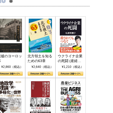
国にも理解してほしい「極東
ホルムズ海峡危機で加速したエ
905年体制」における日米韓安
ネルギー転換が「中国依存」に
保障協力の意味
行き着くリスク
和泰明
小山堅
6年5月15日
2026年5月14日
廃墟のヨーロッ
北方領土を知る
ウクライナ企業
パ
ための63章
の死闘 (産経セ
レクト S 039)
¥2,860（税込）
¥2,640（税込）
¥1,210（税込）