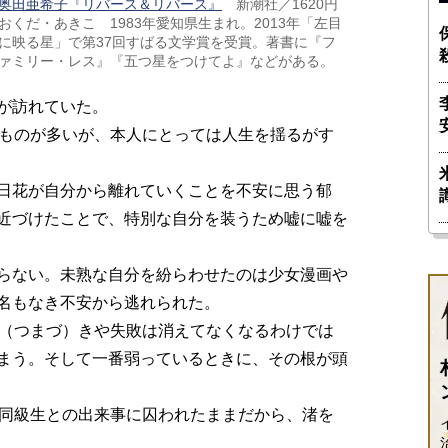
奥田亜希子『リバース＆リバース』
新潮社／1620円
おくだ・あきこ 1983年愛知県生まれ。2013年「左目
に映る星」で第37回すばる文学賞を受賞。著書に『フ
ァミリー・レス』『五つ星をつけてよ』などがある。
が訪れていた。
ものが多いが、本人にとっては人生を揺るがす
日花が自分から離れていくことを不安に思う郁
近づけたことで、特別な自分を装うため嘘に嘘を
らない。未熟な自分を紛らわせたのは少女漫画や
名もなき不安から逃れられた。
（つまづ）きや失敗は消えてなくなるわけでは
まう。そして一番弱っているときに、その根が頭
同級生との出来事に囚われたままだから、渚を