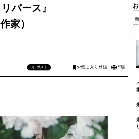
＆リバース』
お
・作家）
ポスト
お気に入り登録
印刷