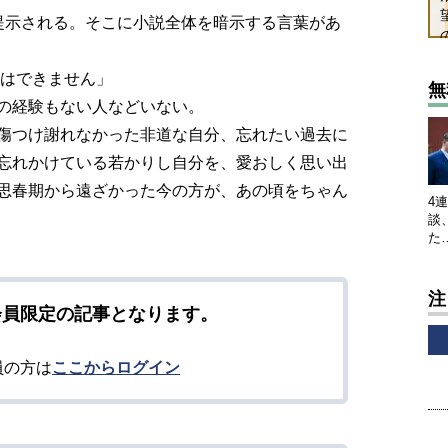
提示される。そこに小説全体を暗示する言葉があ
はできません」
無
の経験もない人などいない。
傷つけ謝れなかった非道な自分、忘れたい過去に
忘れかけている若かりし自分を、愛おしく思い出
思春期から遠ざかった今の方が、あの頃をちゃん
4
談
た
注
会員限定の記事となります。
員の方は
ここからログイン