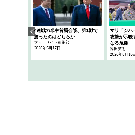
艦隊」構想
4連戦の米中首脳会談、第1戦で
マリ「ジハ
「空白」
勝ったのはどちらか
攻勢が示唆
フォーサイト編集部
のか
なる混迷
2026年5月17日
篠田英朗
2026年5月15