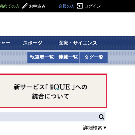
初めての方
お申込み
会員の方
ログイン
チャー
スポーツ
医療・サイエンス
執筆者一覧
連載一覧
タグ一覧
詳細検索▼