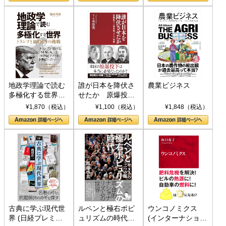
地政学理論で読む
誰が日本を降伏さ
農業ビジネス
多極化する世界：
せたか 原爆投
トランプとBRICS
下、ソ連参戦、そ
¥1,870（税込）
¥1,100（税込）
¥1,848（税込）
の挑戦
して聖断 (PHP新
書)
古典に学ぶ現代世
ルペンと極右ポピ
ウンコノミクス
界 (日経プレミア
ュリズムの時代：
(インターナショナ