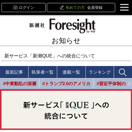
ログイン
初めての方
会員登録
お知らせ
新サービス「新潮QUE」への統合について
最新記事
執筆者一覧
連載一覧
ランキング
#中東動乱の深層
#トランプ2.0のアメリカ
#習近平体制の光