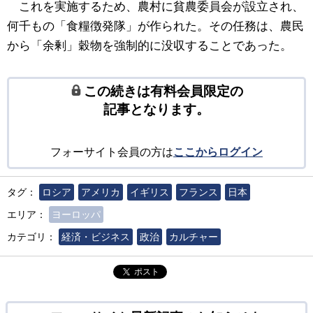
これを実施するため、農村に貧農委員会が設立され、
何千もの「食糧徴発隊」が作られた。その任務は、農民
から「余剰」穀物を強制的に没収することであった。
この続きは有料会員限定の
記事となります。
フォーサイト会員の方は
ここからログイン
タグ：
ロシア
アメリカ
イギリス
フランス
日本
エリア：
ヨーロッパ
カテゴリ：
経済・ビジネス
政治
カルチャー
ポスト