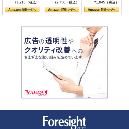
シリーズ)
〈ヤヌス〉の二つ
ル新書)
¥1,210（税込）
¥2,750（税込）
¥1,045（税込）
の顔
新潮社 Foresight