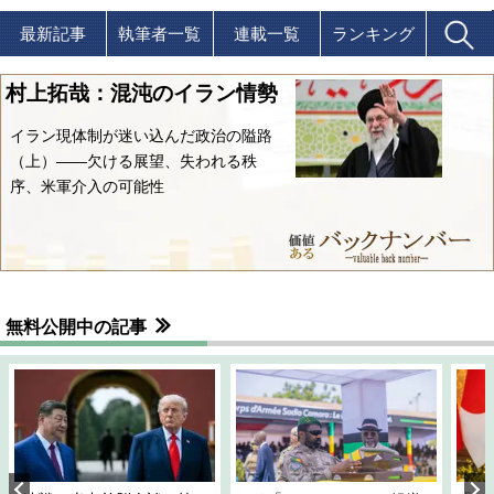
最新記事
執筆者一覧
連載一覧
ランキング
村上拓哉：混沌のイラン情勢
イラン現体制が迷い込んだ政治の隘路
（上）――欠ける展望、失われる秩
序、米軍介入の可能性
無料公開中の記事