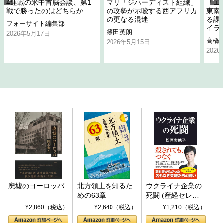
4連戦の米中首脳会談、第1
マリ「ジハーディスト組織」
「エ
戦で勝ったのはどちらか
の攻勢が示唆する西アフリカ
東南
の更なる混迷
る課
フォーサイト編集部
イラ
篠田英朗
2026年5月17日
高橋
2026年5月15日
202
廃墟のヨーロッパ
北方領土を知るた
ウクライナ企業の
めの63章
死闘 (産経セレク
ト S 039)
¥2,860（税込）
¥2,640（税込）
¥1,210（税込）