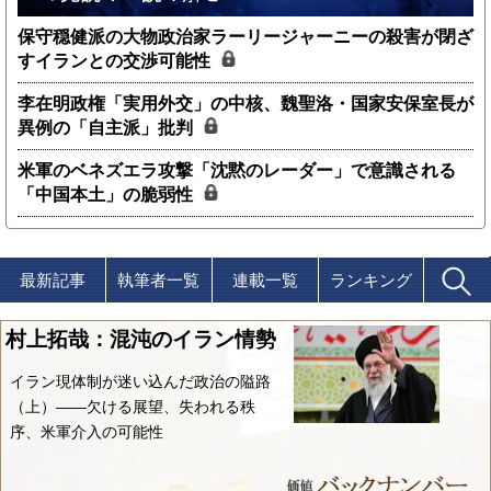
保守穏健派の大物政治家ラーリージャーニーの殺害が閉ざ
すイランとの交渉可能性
李在明政権「実用外交」の中核、魏聖洛・国家安保室長が
異例の「自主派」批判
米軍のベネズエラ攻撃「沈黙のレーダー」で意識される
「中国本土」の脆弱性
最新記事
執筆者一覧
連載一覧
ランキング
村上拓哉：混沌のイラン情勢
イラン現体制が迷い込んだ政治の隘路
（上）――欠ける展望、失われる秩
序、米軍介入の可能性