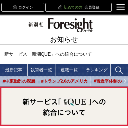
ログイン
初めての方
会員登録
お知らせ
新サービス「新潮QUE」への統合について
最新記事
執筆者一覧
連載一覧
ランキング
#中東動乱の深層
#トランプ2.0のアメリカ
#習近平体制の光