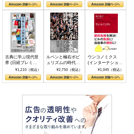
の挑戦
して聖断 (PHP新
書)
古典に学ぶ現代世
ルペンと極右ポピ
ウンコノミクス
界 (日経プレミア
ュリズムの時代：
(インターナショナ
シリーズ)
〈ヤヌス〉の二つ
ル新書)
¥1,210（税込）
¥2,750（税込）
¥1,045（税込）
の顔