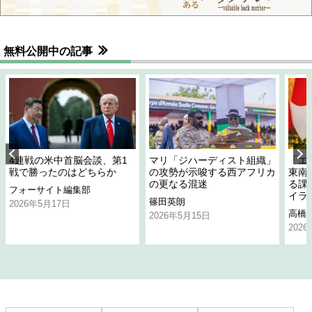
無料公開中の記事
4連戦の米中首脳会談、第1
マリ「ジハーディスト組織」
「エ
戦で勝ったのはどちらか
の攻勢が示唆する西アフリカ
東南
の更なる混迷
る課
フォーサイト編集部
イラ
篠田英朗
2026年5月17日
高橋
2026年5月15日
202