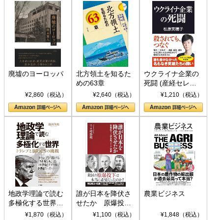
廃墟のヨーロッパ
北方領土を知るた
ウクライナ企業の
めの63章
死闘 (産経セレク
ト S 039)
¥2,860（税込）
¥2,640（税込）
¥1,210（税込）
地政学理論で読む
誰が日本を降伏さ
農業ビジネス
多極化する世界：
せたか 原爆投
トランプとBRICS
下、ソ連参戦、そ
¥1,870（税込）
¥1,100（税込）
¥1,848（税込）