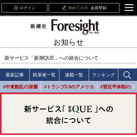
ログイン
初めての方
会員登録
お知らせ
新サービス「新潮QUE」への統合について
最新記事
執筆者一覧
連載一覧
ランキング
#中東動乱の深層
#トランプ2.0のアメリカ
#習近平体制の光