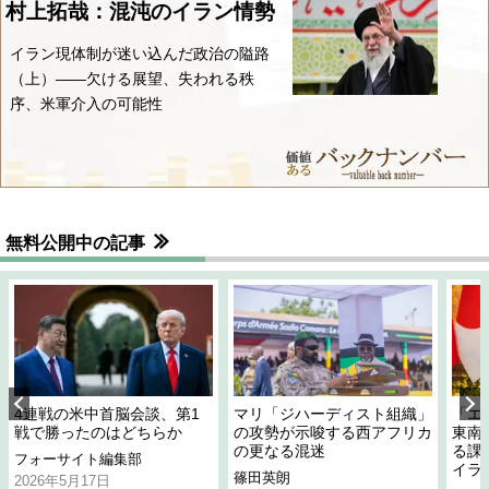
村上拓哉：混沌のイラン情勢
イラン現体制が迷い込んだ政治の隘路
（上）――欠ける展望、失われる秩
序、米軍介入の可能性
無料公開中の記事
4連戦の米中首脳会談、第1
マリ「ジハーディスト組織」
「エ
戦で勝ったのはどちらか
の攻勢が示唆する西アフリカ
東南
の更なる混迷
る課
フォーサイト編集部
イラ
篠田英朗
2026年5月17日