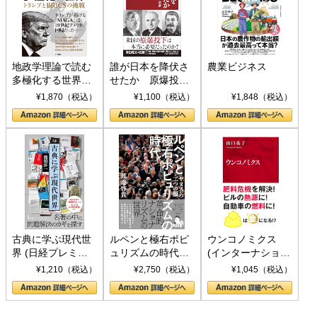
地政学理論で読む
誰が日本を降伏さ
農業ビジネス
多極化する世界：
せたか 原爆投
トランプとBRICS
下、ソ連参戦、そ
¥1,870（税込）
¥1,100（税込）
¥1,848（税込）
の挑戦
して聖断 (PHP新
書)
古典に学ぶ現代世
ルペンと極右ポピ
ウンコノミクス
界 (日経プレミア
ュリズムの時代：
(インターナショナ
シリーズ)
〈ヤヌス〉の二つ
ル新書)
¥1,210（税込）
¥2,750（税込）
¥1,045（税込）
の顔