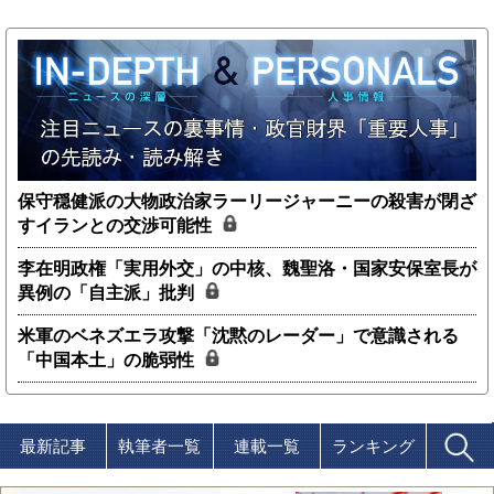
保守穏健派の大物政治家ラーリージャーニーの殺害が閉ざ
すイランとの交渉可能性
李在明政権「実用外交」の中核、魏聖洛・国家安保室長が
異例の「自主派」批判
米軍のベネズエラ攻撃「沈黙のレーダー」で意識される
「中国本土」の脆弱性
最新記事
執筆者一覧
連載一覧
ランキング