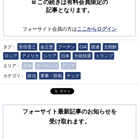
この続きは有料会員限定の
記事となります。
フォーサイト会員の方は
ここからログイン
タグ：
安倍晋三
金正恩
プーチン
CIA
国連
北朝鮮
ロシア
アメリカ
シリア
日本
大統領選
トランプ
エリア：
北米
ヨーロッパ
アジア
カテゴリ：
政治
軍事・防衛
テック
ポスト
フォーサイト最新記事のお知らせを
受け取れます。