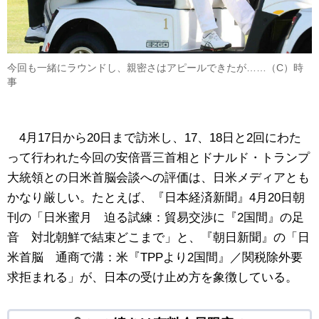
今回も一緒にラウンドし、親密さはアピールできたが……（C）時
事
4月17日から20日まで訪米し、17、18日と2回にわた
って行われた今回の安倍晋三首相とドナルド・トランプ
大統領との日米首脳会談への評価は、日米メディアとも
かなり厳しい。たとえば、『日本経済新聞』4月20日朝
刊の「日米蜜月 迫る試練：貿易交渉に『2国間』の足
音 対北朝鮮で結束どこまで」と、『朝日新聞』の「日
米首脳 通商で溝：米『TPPより2国間』／関税除外要
求拒まれる」が、日本の受け止め方を象徴している。