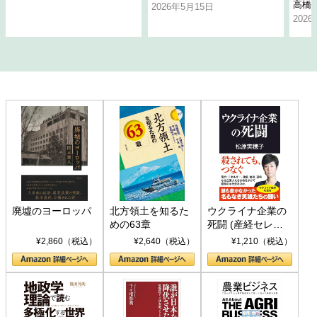
高橋
2026年5月15日
202
廃墟のヨーロッパ
北方領土を知るた
ウクライナ企業の
めの63章
死闘 (産経セレク
ト S 039)
¥2,860（税込）
¥2,640（税込）
¥1,210（税込）