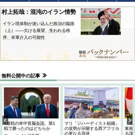
村上拓哉：混沌のイラン情勢
イラン現体制が迷い込んだ政治の隘路
（上）――欠ける展望、失われる秩
序、米軍介入の可能性
無料公開中の記事
4連戦の米中首脳会談、第1
マリ「ジハーディスト組織」
「エ
戦で勝ったのはどちらか
の攻勢が示唆する西アフリカ
東南
の更なる混迷
る課