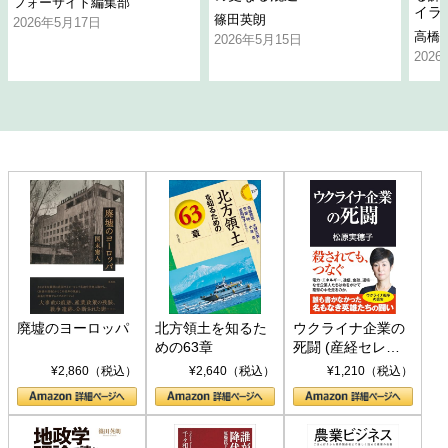
フォーサイト編集部
イラ
篠田英朗
2026年5月17日
高橋
2026年5月15日
202
廃墟のヨーロッパ
北方領土を知るた
ウクライナ企業の
めの63章
死闘 (産経セレク
ト S 039)
¥2,860（税込）
¥2,640（税込）
¥1,210（税込）