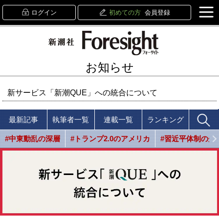
ログイン
初めての方
会員登録
お知らせ
新サービス「新潮QUE」への統合について
最新記事
執筆者一覧
連載一覧
ランキング
#中東動乱の深層
#トランプ2.0のアメリカ
#習近平体制の光