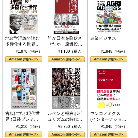
地政学理論で読む
誰が日本を降伏さ
農業ビジネス
多極化する世界：
せたか 原爆投
トランプとBRICS
下、ソ連参戦、そ
¥1,870（税込）
¥1,100（税込）
¥1,848（税込）
の挑戦
して聖断 (PHP新
書)
古典に学ぶ現代世
ルペンと極右ポピ
ウンコノミクス
界 (日経プレミア
ュリズムの時代：
(インターナショナ
シリーズ)
〈ヤヌス〉の二つ
ル新書)
¥1,210（税込）
¥2,750（税込）
¥1,045（税込）
の顔