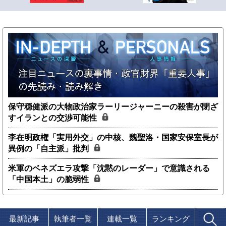
保守穏健派の大物政治家ラーリージャーニーの殺害が閉ざ
すイランとの交渉可能性
李在明政権「実用外交」の中核、魏聖洛・国家安保室長が
異例の「自主派」批判
米軍のベネズエラ攻撃「沈黙のレーダー」で意識される
「中国本土」の脆弱性
最新記事
執筆者一覧
連載一覧
ランキング