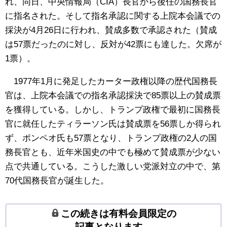
れ、同日、中央情報局（CIA）長官から後任の国務長官
に指名された。そして指名承認に関する上院本会議での
採決が4月26日に行われ、賛成多数で承認された（賛成
は57票だったのに対し、反対が42票にも達した。欠席が
1票）。
1977年1月に発足したカーター政権以降の歴代国務長
官は、上院本会議での指名承認採決で85票以上の賛成票
を獲得している。しかし、トランプ政権で最初に国務長
官に就任したティラーソン氏は賛成票を56票しか得られ
ず、ポンペオ氏も57票となり、トランプ政権の2人の国
務長官とも、近年米国史の中でも極めて賛成票が少ない
点で共通している。こうした激しい党派対立の中で、第
70代国務長官が誕生した。
この続きは有料会員限定の
記事となります。