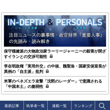
保守穏健派の大物政治家ラーリージャーニーの殺害が閉ざ
すイランとの交渉可能性
李在明政権「実用外交」の中核、魏聖洛・国家安保室長が
異例の「自主派」批判
米軍のベネズエラ攻撃「沈黙のレーダー」で意識される
「中国本土」の脆弱性
最新記事
執筆者一覧
連載一覧
ランキング