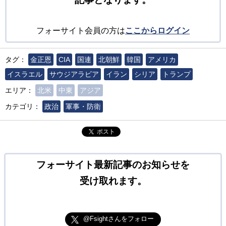
フォーサイト会員の方は
ここからログイン
タグ：
金正恩
CIA
国連
北朝鮮
韓国
アメリカ
イスラエル
サウジアラビア
イラン
シリア
トランプ
エリア：
北米
中東
アジア
カテゴリ：
政治
軍事・防衛
ポスト
フォーサイト最新記事のお知らせを
受け取れます。
@Fsightさんをフォロー