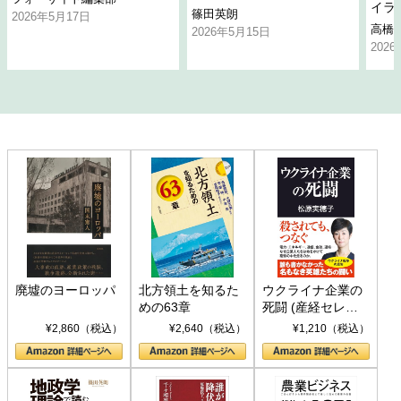
イラ
篠田英朗
2026年5月17日
高橋
2026年5月15日
202
廃墟のヨーロッパ
北方領土を知るた
ウクライナ企業の
めの63章
死闘 (産経セレク
ト S 039)
¥2,860（税込）
¥2,640（税込）
¥1,210（税込）