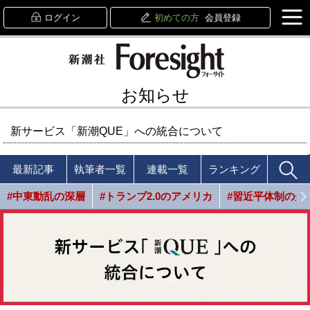
ログイン
初めての方
会員登録
お知らせ
新サービス「新潮QUE」への統合について
最新記事
執筆者一覧
連載一覧
ランキング
#中東動乱の深層
#トランプ2.0のアメリカ
#習近平体制の光