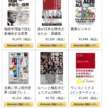
地政学理論で読む
誰が日本を降伏さ
農業ビジネス
多極化する世界：
せたか 原爆投
トランプとBRICS
下、ソ連参戦、そ
¥1,870（税込）
¥1,100（税込）
¥1,848（税込）
の挑戦
して聖断 (PHP新
書)
古典に学ぶ現代世
ルペンと極右ポピ
ウンコノミクス
界 (日経プレミア
ュリズムの時代：
(インターナショナ
シリーズ)
〈ヤヌス〉の二つ
ル新書)
¥1,210（税込）
¥2,750（税込）
¥1,045（税込）
の顔