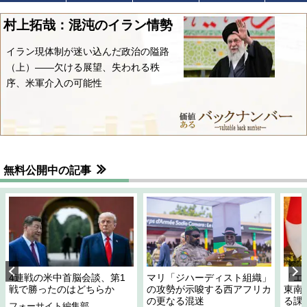
村上拓哉：混沌のイラン情勢
イラン現体制が迷い込んだ政治の隘路
（上）――欠ける展望、失われる秩
序、米軍介入の可能性
無料公開中の記事
4連戦の米中首脳会談、第1
マリ「ジハーディスト組織」
「エ
戦で勝ったのはどちらか
の攻勢が示唆する西アフリカ
東南
の更なる混迷
る課
フォーサイト編集部