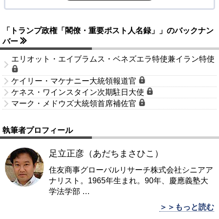
「トランプ政権「閣僚・重要ポスト人名録」」のバックナン
バー
エリオット・エイブラムス・ベネズエラ特使兼イラン特使
ケイリー・マケナニー大統領報道官
ケネス・ワインスタイン次期駐日大使
マーク・メドウズ大統領首席補佐官
執筆者プロフィール
足立正彦（あだちまさひこ）
住友商事グローバルリサーチ株式会社シニアア
ナリスト。1965年生まれ。90年、慶應義塾大
学法学部
…
＞＞もっと読む